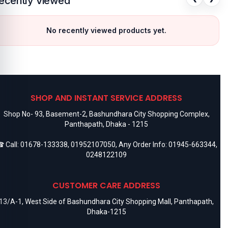
ecently Viewed
No recently viewed products yet.
SHOP AND INSTANT SERVICE ADDRESS
Shop No- 93, Basement-2, Bashundhara City Shopping Complex,
Panthapath, Dhaka - 1215
 Call:
01678-133338
,
01952107050
, Any Order Info:
01945-663344
,
0248122109
CUSTOMER CARE ADDRESS
13/A-1, West Side of Bashundhara City Shopping Mall, Panthapath,
Dhaka-1215