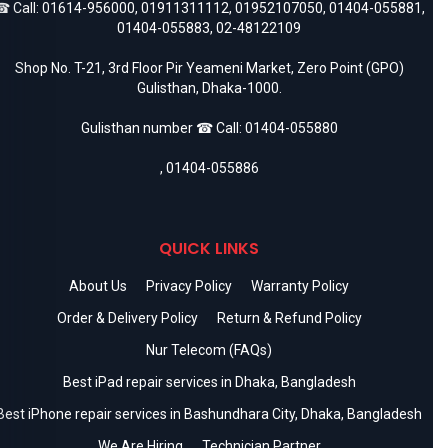
 Call:
01614-956000
,
01911311112
,
01952107050
,
01404-055881
,
01404-055883
,
02-48122109
Shop No. T-21, 3rd Floor Pir Yeameni Market, Zero Point (GPO)
Gulisthan, Dhaka-1000.
Gulisthan number ☎ Call:
01404-055880
,
01404-055886
QUICK LINKS
About Us
Privacy Policy
Warranty Policy
Order & Delivery Policy
Return & Refund Policy
Nur Telecom (FAQs)
Best iPad repair services in Dhaka, Bangladesh
Best iPhone repair services in Bashundhara City, Dhaka, Bangladesh
We Are Hiring
Technician Partner