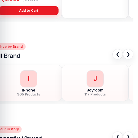
Add to Cart
Add to Cart
Shop by Brand
❮
❯
ll Brand
I
J
iPhone
Joyroom
305 Products
117 Products
our History
❮
❯