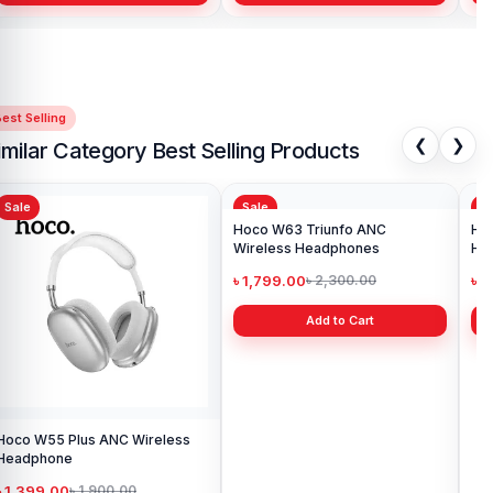
est Selling
❮
❯
imilar Category Best Selling Products
Sale
Sale
Sa
Hoco W55 Plus ANC Wireless
Hoco W63 Triunfo ANC
Ho
Headphone
Wireless Headphones
He
৳ 1,399.00
৳ 1,799.00
৳ 
৳ 1,900.00
৳ 2,300.00