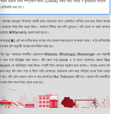
সকল ধরনের ট্যাব সম্পূর্ণরূপে যাচাই (Check) করার পরই বিক্রি ও কুরিয়ারের মাধ্যমে
ডেলিভারি করা হয়।
 আপনার ক্রয়কৃত ডিসপ্লে স্থায়ী ভাবে লাগানোর আগে মোবাইলে লাগিয়ে চেক করে নিবেন কালার
ং অন্যান্য বিষয় ঠিক আছে কিনা। শতভাগ নিশ্চিত হয়ে পলি তুলবেন। পলি তোলা বা আঠা লাগানো
সপ্লেতে ❌Warranty প্রদান করা হয় না।
ডলারের(💲) রেট কম বেশির জন্য পণ্যের দাম যেকোন সময় বাড়তে বা কমতে পারে। পণ্য ডেলিভারির
 ডলার রেট অনুযায়ী পণ্যের দাম নির্ধারণ করা হয়।
বিঃ দ্রঃ- আমাদের সম্মানীত ক্রেতাগন Website, Whatsapp, Messenger এবং সরাসরী
ন করে পণ্য Order করে থাকে। যদি কোন পণ্য stock এ না থাকে সেক্ষেত্রে ক্রেতা Nur
lecom কে অতিরিক্ত সময় দিয়েও পণ্যটি নিতে আগ্রহ প্রকাশ করে থাকেন। পণ্যের গুনগত মান
বেচনা করে যদি কোন পণ্য না দিতে পারি সেক্ষেত্রে ক্রেতাকে ফোন করে অগ্রিম নেওয়া টাকা ফেরত
য়া হয়। যদি কোন ক্রেতা ফোন না ধরে সেক্ষেত্রে Nur Telecom দায়ী নয়। ক্রেতা যদি পরবর্তীতে
ন করে সাথে সাথে টাকা ফেরত দেয়া হয়।