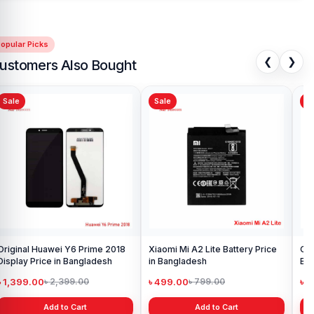
opular Picks
❮
❯
ustomers Also Bought
Sale
Sale
Sa
Original Huawei Y6 Prime 2018
Xiaomi Mi A2 Lite Battery Price
One
Display Price in Bangladesh
in Bangladesh
Ba
৳ 1,399.00
৳ 499.00
৳ 6
৳ 2,399.00
৳ 799.00
Add to Cart
Add to Cart