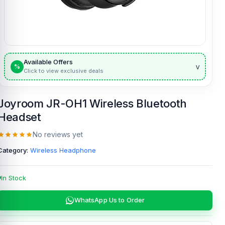
Available Offers
v
%
Click to view exclusive deals
Joyroom JR-OH1 Wireless Bluetooth
Headset
No reviews yet
Category:
Wireless Headphone
In Stock
WhatsApp Us to Order