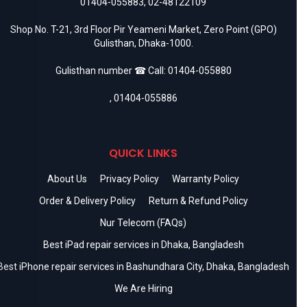
01404-055883
,
02-48122109
Shop No. T-21, 3rd Floor Pir Yeameni Market, Zero Point (GPO)
Gulisthan, Dhaka-1000.
Gulisthan number ☎ Call:
01404-055880
,
01404-055886
QUICK LINKS
About Us
Privacy Policy
Warranty Policy
Order & Delivery Policy
Return & Refund Policy
Nur Telecom (FAQs)
Best iPad repair services in Dhaka, Bangladesh
Best iPhone repair services in Bashundhara City, Dhaka, Bangladesh
We Are Hiring