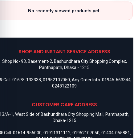
No recently viewed products yet.
SHOP AND INSTANT SERVICE ADDRESS
Shop No- 93, Basement-2, Bashundhara City Shopping Complex,
Panthapath, Dhaka - 1215
 Call:
01678-133338
,
01952107050
, Any Order Info:
01945-663344
,
0248122109
CUSTOMER CARE ADDRESS
13/A-1, West Side of Bashundhara City Shopping Mall, Panthapath,
Dhaka-1215
 Call:
01614-956000
,
01911311112
,
01952107050
,
01404-055881
,