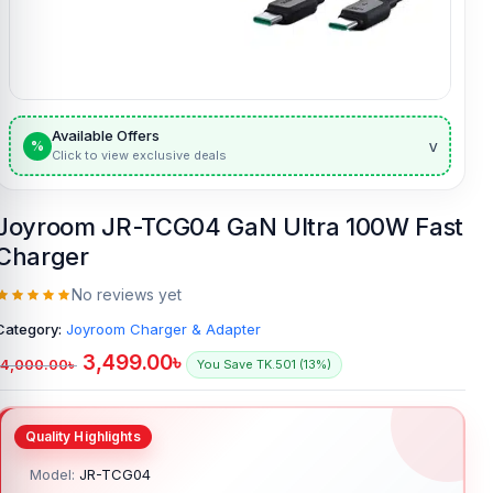
Available Offers
v
%
Click to view exclusive deals
Joyroom JR-TCG04 GaN Ultra 100W Fast
Charger
No reviews yet
Category:
Joyroom Charger & Adapter
3,499.00
৳
4,000.00
৳
You Save TK.501 (13%)
Model:
JR-TCG04