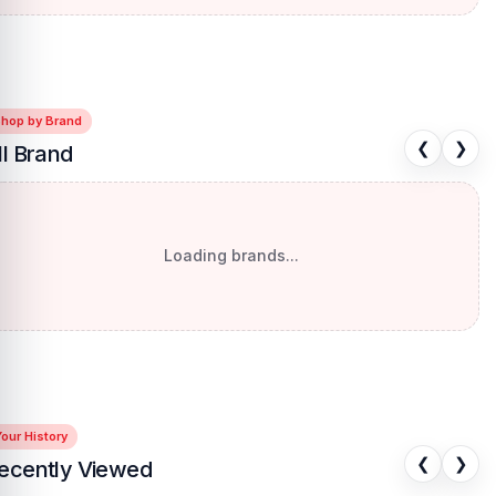
Shop by Brand
❮
❯
ll Brand
Loading brands...
our History
❮
❯
ecently Viewed