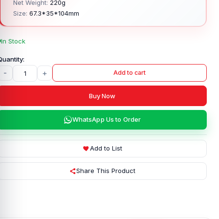
Net Weight:
220g
Size:
67.3*35*104mm
In Stock
-
+
Add to cart
Buy Now
WhatsApp Us to Order
Add to List
Share This Product