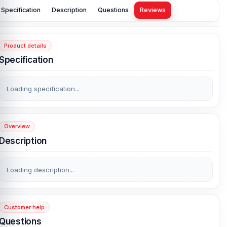
Specification
Description
Questions
Reviews
Product details
Specification
Loading specification...
Overview
Description
Loading description...
Customer help
Questions