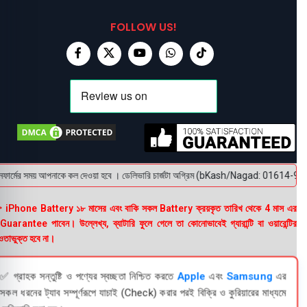
FOLLOW US!
ার্মের সময় আপনাকে কল দেওয়া হবে । ডেলিভারি চার্জটা অগ্রিম (bKash/Nagad: 01614-956000) পে
 iPhone Battery ১৮ মাসের এবং বাকি সকল Battery ক্রয়কৃত তারিখ থেকে 4 মাস এর
uarantee পাবেন। উল্লেখ্য, ব্যাটারি ফুলে গেলে তা কোনোভাবেই গ্যারান্টি বা ওয়ারেন্টির
তাভুক্ত হবে না।
✅ গ্রাহক সন্তুষ্টি ও পণ্যের স্বচ্ছতা নিশ্চিত করতে
Apple
এবং
Samsung
এর
সকল ধরনের ট্যাব সম্পূর্ণরূপে যাচাই (Check) করার পরই বিক্রি ও কুরিয়ারের মাধ্যমে