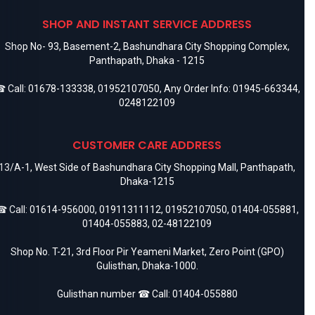
SHOP AND INSTANT SERVICE ADDRESS
Shop No- 93, Basement-2, Bashundhara City Shopping Complex,
Panthapath, Dhaka - 1215
 Call:
01678-133338
,
01952107050
, Any Order Info:
01945-663344
,
0248122109
CUSTOMER CARE ADDRESS
13/A-1, West Side of Bashundhara City Shopping Mall, Panthapath,
Dhaka-1215
 Call:
01614-956000
,
01911311112
,
01952107050
,
01404-055881
,
01404-055883
,
02-48122109
Shop No. T-21, 3rd Floor Pir Yeameni Market, Zero Point (GPO)
Gulisthan, Dhaka-1000.
Gulisthan number ☎ Call:
01404-055880