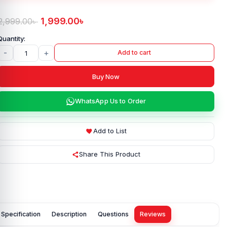
1,999.00
৳
2,999.00
৳
-
+
Add to cart
Buy Now
WhatsApp Us to Order
Add to List
Share This Product
Specification
Description
Questions
Reviews