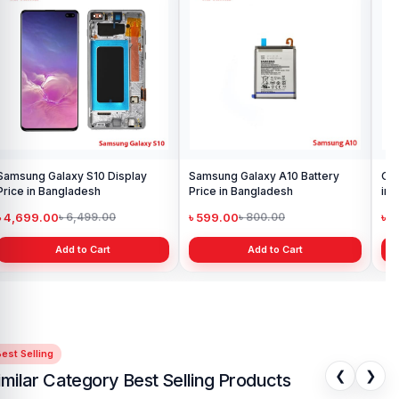
Samsung Galaxy S10 Display
Samsung Galaxy A10 Battery
Ori
Price in Bangladesh
Price in Bangladesh
in 
৳ 4,699.00
৳ 599.00
৳ 1
৳ 6,499.00
৳ 800.00
Add to Cart
Add to Cart
est Selling
❮
❯
imilar Category Best Selling Products