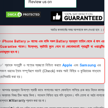
অর্ডার কনফার্মের সময় আপনাকে কল দেওয়া হবে । ডেলিভা
 iPhone Battery ১৮ মাসের এবং বাকি সকল Battery ক্রয়কৃত তারিখ থেকে 4 মাস এর
uarantee পাবেন। উল্লেখ্য, ব্যাটারি ফুলে গেলে তা কোনোভাবেই গ্যারান্টি বা ওয়ারেন্টির
তাভুক্ত হবে না।
✅ গ্রাহক সন্তুষ্টি ও পণ্যের স্বচ্ছতা নিশ্চিত করতে
Apple
এবং
Samsung
এর
সকল ধরনের ট্যাব সম্পূর্ণরূপে যাচাই (Check) করার পরই বিক্রি ও কুরিয়ারের মাধ্যমে
ডেলিভারি করা হয়।
 আপনার ক্রয়কৃত ডিসপ্লে স্থায়ী ভাবে লাগানোর আগে মোবাইলে লাগিয়ে চেক করে নিবেন কালার
ং অন্যান্য বিষয় ঠিক আছে কিনা। শতভাগ নিশ্চিত হয়ে পলি তুলবেন। পলি তোলা বা আঠা লাগানো
সপ্লেতে ❌Warranty প্রদান করা হয় না।