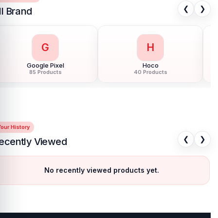
❮
❯
ll Brand
G
H
Google Pixel
Hoco
85 Products
40 Products
our History
❮
❯
ecently Viewed
No recently viewed products yet.