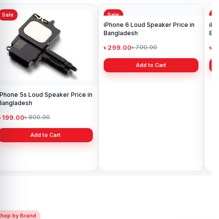
Sale
Sale
Sa
iPhone 5s Loud Speaker Price in
Bangladesh
৳ 199.00
৳ 900.00
iPhone 6 Loud Speaker Price in
iPh
Bangladesh
Ba
Add to Cart
৳ 299.00
৳ 
৳ 700.00
Add to Cart
Shop by Brand