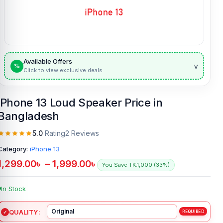
Available Offers
v
%
Click to view exclusive deals
iPhone 13 Loud Speaker Price in
Bangladesh
5.0
Rating
2 Reviews
Category:
iPhone 13
1,299.00
৳
–
1,999.00
৳
You Save TK.1,000 (33%)
In Stock
QUALITY