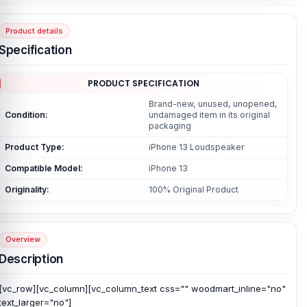
Product details
Specification
PRODUCT SPECIFICATION
Brand-new, unused, unopened,
Condition:
undamaged item in its original
packaging
Product Type:
iPhone 13 Loudspeaker
Compatible Model:
iPhone 13
Originality:
100% Original Product
Overview
Description
[vc_row][vc_column][vc_column_text css="" woodmart_inline="no"
text_larger="no"]