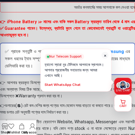
অর্ডার কনফার্মের সময় আপনাকে কল দেওয়া হবে
👉 iPhone Battery ১৮ মাসের এবং বাকি সকল Battery ক্রয়কৃত তারিখ থেকে 4 মাস এর
✅Guarantee পাবেন। উল্লেখ্য, ব্যাটারি ফুলে গেলে তা কোনোভাবেই গ্যারান্টি বা ওয়ারেন্টির
আওতাভুক্ত হবে না।
✅ গ্রাহক সন্তুষ্টি ও পণ্যের স্বচ্ছতা নিশ্চিত করতে
Apple
এবং
Samsung
এর
×
Nur Telecom Support
সকল ধরনের ট্যাব সম্পূর্ণরূপে যাচাই (Check) করার পরই বিক্রি ও কুরিয়ারের মাধ্যমে
হ্যালো স্যার! নূর টেলিকমে আপনাকে স্বাগতম।
ডেলিভারি করা হয়।
আপনার প্রয়োজনীয় সহায়তার জন্য আমরা
এখানে আছি।
👉 আপনার ক্রয়কৃত ডিসপ্লে স্থায়ী ভাবে লাগানোর আগে মোবাইলে লাগিয়ে চেক করে নিবেন কালার
Start WhatsApp Chat
এবং অন্যান্য বিষয় ঠিক আছে কিনা। শতভাগ নিশ্চিত হয়ে পলি তুলবেন। পলি তোলা বা আঠা লাগানো
LIVE CHAT
ডিসপ্লেতে ❌Warranty প্রদান করা হয় না।
👉ডলারের(💲) রেট কম বেশির জন্য পণ্যের দাম যেকোন সময় বাড়তে বা কমতে পারে। পণ্য ডেলিভারির
CART
সময় ডলার রেট অনুযায়ী পণ্যের দাম নির্ধারণ করা হয়।
👉বিঃ দ্রঃ- আমাদের সম্মানীত ক্রেতাগন Website, Whatsapp, Messenger এবং সরাসরী
ফোন করে পণ্য Order করে থাকে। যদি কোন পণ্য stock এ না থাকে সেক্ষেত্রে ক্রেতা Nur
Shop
Wishlist
Cart
My account
Telecom কে অতিরিক্ত সময় দিয়েও পণ্যটি নিতে আগ্রহ প্রকাশ করে থাকেন। পণ্যের গুনগত মান