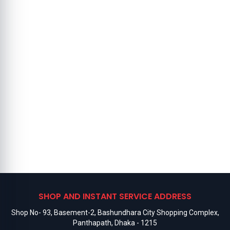
SHOP AND INSTANT SERVICE ADDRESS
Shop No- 93, Basement-2, Bashundhara City Shopping Complex,
Panthapath, Dhaka - 1215