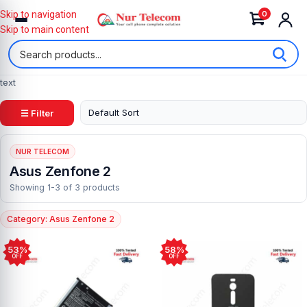
0
Skip to navigation
Skip to main content
text
☰ Filter
NUR TELECOM
Asus Zenfone 2
Showing 1-3 of 3 products
Category: Asus Zenfone 2
53%
58%
OFF
OFF