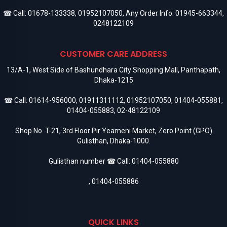
☎ Call:
01678-133338
,
01952107050
, Any Order Info:
01945-663344
,
0248122109
CUSTOMER CARE ADDRESS
13/A-1, West Side of Bashundhara City Shopping Mall, Panthapath,
Dhaka-1215
☎ Call:
01614-956000
,
01911311112
,
01952107050
,
01404-055881
,
01404-055883
,
02-48122109
Shop No. T-21, 3rd Floor Pir Yeameni Market, Zero Point (GPO)
Gulisthan, Dhaka-1000.
Gulisthan number ☎ Call:
01404-055880
,
01404-055886
QUICK LINKS