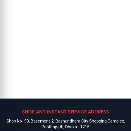
SHOP AND INSTANT SERVICE ADDRESS
Shop No- 93, Basement-2, Bashundhara City Shopping Complex,
Panthapath, Dhaka - 1215