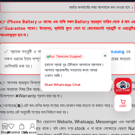
অর্ডার কনফার্মের সময় আপনাকে কল দেওয়া হবে । ড
👉 iPhone Battery ১৮ মাসের এবং বাকি সকল Battery ক্রয়কৃত তারিখ থেকে 4 মাস এর
✅Guarantee পাবেন। উল্লেখ্য, ব্যাটারি ফুলে গেলে তা কোনোভাবেই গ্যারান্টি বা ওয়ারেন্টির
আওতাভুক্ত হবে না।
✅ গ্রাহক সন্তুষ্টি ও পণ্যের স্বচ্ছতা নিশ্চিত করতে
Apple
এবং
Samsung
এর
×
Nur Telecom Support
সকল ধরনের ট্যাব সম্পূর্ণরূপে যাচাই (Check) করার পরই বিক্রি ও কুরিয়ারের মাধ্যমে
হ্যালো স্যার! নূর টেলিকমে আপনাকে স্বাগতম।
ডেলিভারি করা হয়।
আপনার প্রয়োজনীয় সহায়তার জন্য আমরা
এখানে আছি।
👉 আপনার ক্রয়কৃত ডিসপ্লে স্থায়ী ভাবে লাগানোর আগে মোবাইলে লাগিয়ে চেক করে নিবেন কালার
Start WhatsApp Chat
এবং অন্যান্য বিষয় ঠিক আছে কিনা। শতভাগ নিশ্চিত হয়ে পলি তুলবেন। পলি তোলা বা আঠা লাগানো
LIVE CHAT
ডিসপ্লেতে ❌Warranty প্রদান করা হয় না।
👉ডলারের(💲) রেট কম বেশির জন্য পণ্যের দাম যেকোন সময় বাড়তে বা কমতে পারে। পণ্য ডেলিভারির
CART
সময় ডলার রেট অনুযায়ী পণ্যের দাম নির্ধারণ করা হয়।
👉বিঃ দ্রঃ- আমাদের সম্মানীত ক্রেতাগন Website, Whatsapp, Messenger এবং সরাসরী
ফোন করে পণ্য Order করে থাকে। যদি কোন পণ্য stock এ না থাকে সেক্ষেত্রে ক্রেতা Nur
Shop
Wishlist
Cart
My account
Telecom কে অতিরিক্ত সময় দিয়েও পণ্যটি নিতে আগ্রহ প্রকাশ করে থাকেন। পণ্যের গুনগত মান