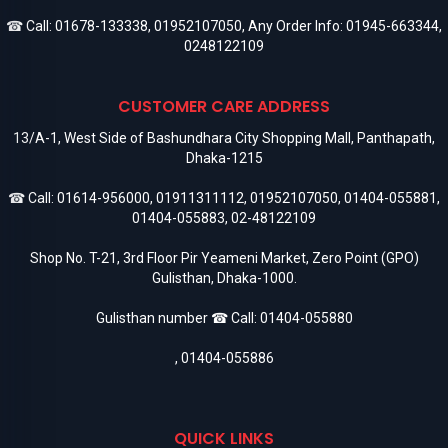
☎ Call:
01678-133338
,
01952107050
, Any Order Info:
01945-663344
,
0248122109
CUSTOMER CARE ADDRESS
13/A-1, West Side of Bashundhara City Shopping Mall, Panthapath,
Dhaka-1215
☎ Call:
01614-956000
,
01911311112
,
01952107050
,
01404-055881
,
01404-055883
,
02-48122109
Shop No. T-21, 3rd Floor Pir Yeameni Market, Zero Point (GPO)
Gulisthan, Dhaka-1000.
Gulisthan number ☎ Call:
01404-055880
,
01404-055886
QUICK LINKS