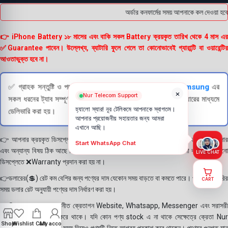
অর্ডার কনফার্মের সময় আপনাকে কল দেওয়া হবে 
👉 iPhone Battery ১৮ মাসের এবং বাকি সকল Battery ক্রয়কৃত তারিখ থেকে 4 মাস এর
✅Guarantee পাবেন। উল্লেখ্য, ব্যাটারি ফুলে গেলে তা কোনোভাবেই গ্যারান্টি বা ওয়ারেন্টির
আওতাভুক্ত হবে না।
✅ গ্রাহক সন্তুষ্টি ও পণ্যের স্বচ্ছতা নিশ্চিত করতে
Apple
এবং
Samsung
এর
×
Nur Telecom Support
সকল ধরনের ট্যাব সম্পূর্ণরূপে যাচাই (Check) করার পরই বিক্রি ও কুরিয়ারের মাধ্যমে
হ্যালো স্যার! নূর টেলিকমে আপনাকে স্বাগতম।
ডেলিভারি করা হয়।
আপনার প্রয়োজনীয় সহায়তার জন্য আমরা
এখানে আছি।
👉 আপনার ক্রয়কৃত ডিসপ্লে স্থায়ী ভাবে লাগানোর আগে মোবাইলে লাগিয়ে চেক করে নিবেন কালার
Start WhatsApp Chat
এবং অন্যান্য বিষয় ঠিক আছে কিনা। শতভাগ নিশ্চিত হয়ে পলি তুলবেন। পলি তোলা বা আঠা লাগানো
LIVE CHAT
ডিসপ্লেতে ❌Warranty প্রদান করা হয় না।
👉ডলারের(💲) রেট কম বেশির জন্য পণ্যের দাম যেকোন সময় বাড়তে বা কমতে পারে। পণ্য ডেলিভারির
CART
সময় ডলার রেট অনুযায়ী পণ্যের দাম নির্ধারণ করা হয়।
👉বিঃ দ্রঃ- আমাদের সম্মানীত ক্রেতাগন Website, Whatsapp, Messenger এবং সরাসরী
ফোন করে পণ্য Order করে থাকে। যদি কোন পণ্য stock এ না থাকে সেক্ষেত্রে ক্রেতা Nur
Shop
Wishlist
Cart
My account
Telecom কে অতিরিক্ত সময় দিয়েও পণ্যটি নিতে আগ্রহ প্রকাশ করে থাকেন। পণ্যের গুনগত মান