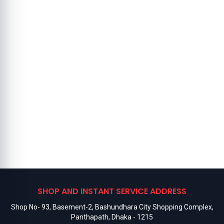
SHOP AND INSTANT SERVICE ADDRESS
Shop No- 93, Basement-2, Bashundhara City Shopping Complex,
Panthapath, Dhaka - 1215