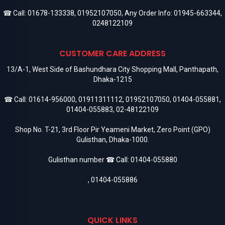
☎ Call:
01678-133338
,
01952107050
, Any Order Info:
01945-663344
,
0248122109
CUSTOMER CARE ADDRESS
13/A-1, West Side of Bashundhara City Shopping Mall, Panthapath,
Dhaka-1215
☎ Call:
01614-956000
,
01911311112
,
01952107050
,
01404-055881
,
01404-055883
,
02-48122109
Shop No. T-21, 3rd Floor Pir Yeameni Market, Zero Point (GPO)
Gulisthan, Dhaka-1000.
Gulisthan number ☎ Call:
01404-055880
,
01404-055886
QUICK LINKS