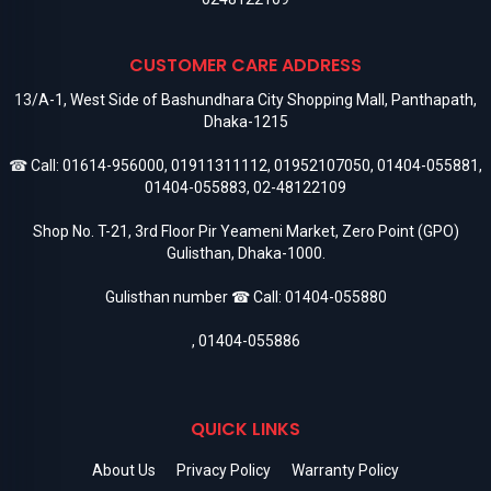
CUSTOMER CARE ADDRESS
13/A-1, West Side of Bashundhara City Shopping Mall, Panthapath,
Dhaka-1215
☎ Call:
01614-956000
,
01911311112
,
01952107050
,
01404-055881
,
01404-055883
,
02-48122109
Shop No. T-21, 3rd Floor Pir Yeameni Market, Zero Point (GPO)
Gulisthan, Dhaka-1000.
Gulisthan number ☎ Call:
01404-055880
,
01404-055886
QUICK LINKS
About Us
Privacy Policy
Warranty Policy