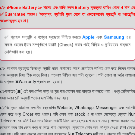
👉 iPhone Battery ১৮ মাসের এবং বাকি সকল Battery ক্রয়কৃত তারিখ থেকে 4 মাস এর
✅Guarantee পাবেন। উল্লেখ্য, ব্যাটারি ফুলে গেলে তা কোনোভাবেই গ্যারান্টি বা ওয়ারেন্টির
আওতাভুক্ত হবে না।
✅ গ্রাহক সন্তুষ্টি ও পণ্যের স্বচ্ছতা নিশ্চিত করতে
Apple
এবং
Samsung
এর
সকল ধরনের ট্যাব সম্পূর্ণরূপে যাচাই (Check) করার পরই বিক্রি ও কুরিয়ারের মাধ্যমে
ডেলিভারি করা হয়।
👉 আপনার ক্রয়কৃত ডিসপ্লে স্থায়ী ভাবে লাগানোর আগে মোবাইলে লাগিয়ে চেক করে নিবেন কালার
এবং অন্যান্য বিষয় ঠিক আছে কিনা। শতভাগ নিশ্চিত হয়ে পলি তুলবেন। পলি তোলা বা আঠা লাগানো
ডিসপ্লেতে ❌Warranty প্রদান করা হয় না।
👉ডলারের(💲) রেট কম বেশির জন্য পণ্যের দাম যেকোন সময় বাড়তে বা কমতে পারে। পণ্য ডেলিভারির
সময় ডলার রেট অনুযায়ী পণ্যের দাম নির্ধারণ করা হয়।
👉বিঃ দ্রঃ- আমাদের সম্মানীত ক্রেতাগন Website, Whatsapp, Messenger এবং সরাসরী
ফোন করে পণ্য Order করে থাকে। যদি কোন পণ্য stock এ না থাকে সেক্ষেত্রে ক্রেতা Nur
Telecom কে অতিরিক্ত সময় দিয়েও পণ্যটি নিতে আগ্রহ প্রকাশ করে থাকেন। পণ্যের গুনগত মান
বিবেচনা করে যদি কোন পণ্য না দিতে পারি সেক্ষেত্রে ক্রেতাকে ফোন করে অগ্রিম নেওয়া টাকা ফেরত
দেয়া হয়। যদি কোন ক্রেতা ফোন না ধরে সেক্ষেত্রে Nur Telecom দায়ী নয়। ক্রেতা যদি পরবর্তীতে