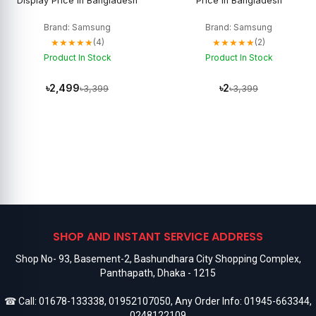
Display Price in Bangladesh
Price in Bangladesh
Brand: Samsung
Brand: Samsung
★★★★★
★★★★★
(4)
(2)
Product In Stock
Product In Stock
৳2,499
৳2
৳3,399
৳3,399
SHOP AND INSTANT SERVICE ADDRESS
Shop No- 93, Basement-2, Bashundhara City Shopping Complex,
Panthapath, Dhaka - 1215
☎ Call:
01678-133338
,
01952107050
, Any Order Info:
01945-663344
,
0248122109