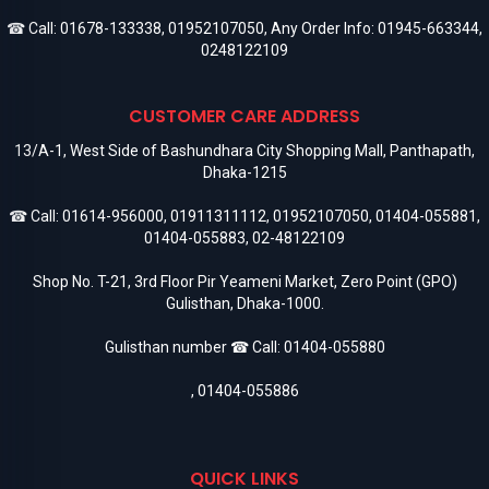
☎ Call:
01678-133338
,
01952107050
, Any Order Info:
01945-663344
,
0248122109
CUSTOMER CARE ADDRESS
13/A-1, West Side of Bashundhara City Shopping Mall, Panthapath,
Dhaka-1215
☎ Call:
01614-956000
,
01911311112
,
01952107050
,
01404-055881
,
01404-055883
,
02-48122109
Shop No. T-21, 3rd Floor Pir Yeameni Market, Zero Point (GPO)
Gulisthan, Dhaka-1000.
Gulisthan number ☎ Call:
01404-055880
,
01404-055886
QUICK LINKS