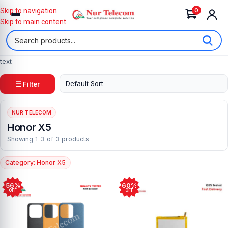
0
Skip to navigation
Skip to main content
text
☰ Filter
NUR TELECOM
Honor X5
Showing 1-3 of 3 products
Category: Honor X5
56%
60%
OFF
OFF