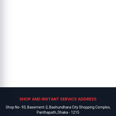
SHOP AND INSTANT SERVICE ADDRESS
Shop No- 93, Basement-2, Bashundhara City Shopping Complex,
Panthapath, Dhaka - 1215