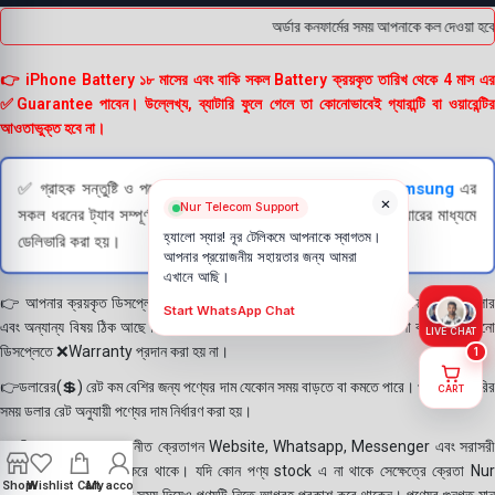
অর্ডার কনফার্মের সময় আপনাকে কল দেওয়া হবে
👉 iPhone Battery ১৮ মাসের এবং বাকি সকল Battery ক্রয়কৃত তারিখ থেকে 4 মাস এর
✅Guarantee পাবেন। উল্লেখ্য, ব্যাটারি ফুলে গেলে তা কোনোভাবেই গ্যারান্টি বা ওয়ারেন্টির
আওতাভুক্ত হবে না।
✅ গ্রাহক সন্তুষ্টি ও পণ্যের স্বচ্ছতা নিশ্চিত করতে
Apple
এবং
Samsung
এর
×
Nur Telecom Support
সকল ধরনের ট্যাব সম্পূর্ণরূপে যাচাই (Check) করার পরই বিক্রি ও কুরিয়ারের মাধ্যমে
হ্যালো স্যার! নূর টেলিকমে আপনাকে স্বাগতম।
ডেলিভারি করা হয়।
আপনার প্রয়োজনীয় সহায়তার জন্য আমরা
এখানে আছি।
👉 আপনার ক্রয়কৃত ডিসপ্লে স্থায়ী ভাবে লাগানোর আগে মোবাইলে লাগিয়ে চেক করে নিবেন কালার
Start WhatsApp Chat
এবং অন্যান্য বিষয় ঠিক আছে কিনা। শতভাগ নিশ্চিত হয়ে পলি তুলবেন। পলি তোলা বা আঠা লাগানো
LIVE CHAT
ডিসপ্লেতে ❌Warranty প্রদান করা হয় না।
1
👉ডলারের(💲) রেট কম বেশির জন্য পণ্যের দাম যেকোন সময় বাড়তে বা কমতে পারে। পণ্য ডেলিভারির
CART
সময় ডলার রেট অনুযায়ী পণ্যের দাম নির্ধারণ করা হয়।
👉বিঃ দ্রঃ- আমাদের সম্মানীত ক্রেতাগন Website, Whatsapp, Messenger এবং সরাসরী
ফোন করে পণ্য Order করে থাকে। যদি কোন পণ্য stock এ না থাকে সেক্ষেত্রে ক্রেতা Nur
Shop
Wishlist
Cart
My account
Telecom কে অতিরিক্ত সময় দিয়েও পণ্যটি নিতে আগ্রহ প্রকাশ করে থাকেন। পণ্যের গুনগত মান