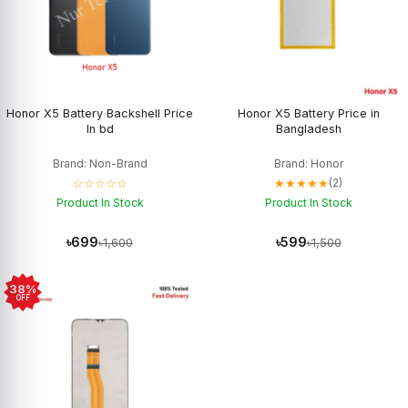
Honor X5 Battery Backshell Price
Honor X5 Battery Price in
In bd
Bangladesh
Brand: Non-Brand
Brand: Honor
☆☆☆☆☆
★★★★★
(2)
Product In Stock
Product In Stock
৳699
৳599
৳1,600
৳1,500
38%
OFF