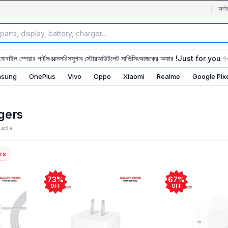
অর্ডা
মোবাইল স্পেয়ার পার্টস
এক্সেসরিস
সুপার স্টোর
আউটলেট সার্ভিসিং
আজকের অফার !
Just for you 
sung
OnePlus
Vivo
Oppo
Xiaomi
Realme
Google Pix
gers
ucts
rs
73%
67%
OFF
OFF