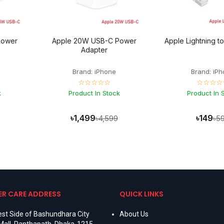
Power
Apple 20W USB-C Power
Apple Lightning t
Adapter
Brand: iPhone
Brand: iP
☆☆☆☆☆
☆☆☆☆
k
Product In Stock
Product In 
৳1,499
৳149
৳4,599
৳5
R CARE ADDRESS
QUICK LINKS
st Side of Bashundhara City
About Us
Mall, Panthapath, Dhaka-1215