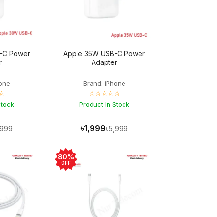
-C Power
Apple 35W USB-C Power
r
Adapter
hone
Brand: iPhone
☆
☆☆☆☆☆
Stock
Product In Stock
৳1,999
,999
৳5,999
80%
OFF