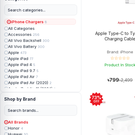
iPhone Chargers
8
All Categories
Apple Type-C to T
Accessories
256
Charging Cabl
All Vivo Backshell
300
All Vivo Battery
300
Brand: iPhone
Apple
473
☆☆☆☆☆
Apple iPad
77
Apple iPad 4
Product In Stoc
5
Apple iPad 9.7
5
Apple iPad Air
7
৳799
৳2,499
Apple iPad Air (2020)
2
Apple iPad Air 11 (2024)
2
Apple iPad Air 3
3
73%
Shop by Brand
Apple iPad Backshell
6
OFF
Apple iPad Battery
13
Apple iPad Display
18
Apple iPad Mini
7
All Brands
Apple iPad mini 2
2
Honor
4
Apple iPad Mini 3
6
Huawei
30