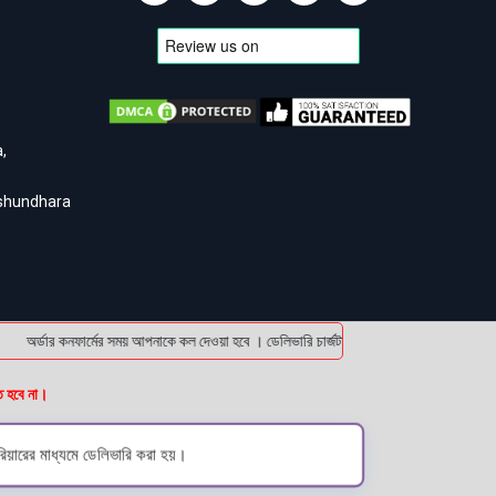
,
ashundhara
অর্ডার কনফার্মের সময় আপনাকে কল দেওয়া হবে । ডেলিভারি চার্জটা অগ্রিম (bKash/Nagad: 01614
ত হবে না।
িয়ারের মাধ্যমে ডেলিভারি করা হয়।