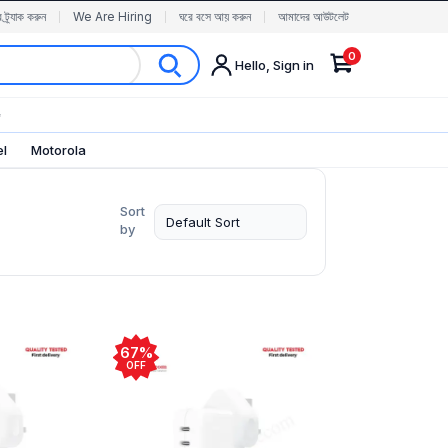
র ট্র্যাক করুন
We Are Hiring
ঘরে বসে আয় করুন
আমাদের আউটলেট
0
Hello, Sign in
✨
el
Motorola
Sort
by
67%
OFF