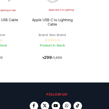
o USB Cable
Apple USB-C to Lightning
Cable
hone
Brand: Non-Brand
☆
☆☆☆☆☆
Stock
Product In Stock
৳299
99
৳1,499
FOLLOW US!