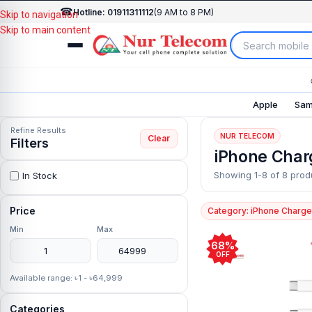
☎
Hotline: 01911311112
(9 AM to 8 PM)
Skip to navigation
Skip to main content
Apple
Sam
Refine Results
NUR TELECOM
Clear
Filters
iPhone Char
Showing 1-8 of 8 prod
In Stock
Price
Category: iPhone Charge
Min
Max
68%
OFF
Available range: ৳1 - ৳64,999
Categories