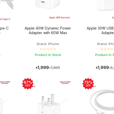
ype-C
Apple 40W Dynamic Power
Apple 30W USB
e
Adapter with 60W Max
Adapte
Brand: iPhone
Brand: iP
☆☆☆☆☆
☆☆☆☆
k
Product In Stock
Product In 
৳1,999
৳1,999
৳7,499
৳5
67%
75%
OFF
OFF