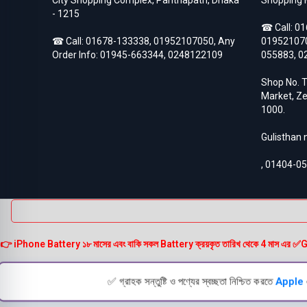
Asus Zenfone Max Pro M2
- 1215
3
BlackBerry
18
☎ Call:
01
BlackBerry Battery
☎ Call:
01678-133338
17
,
01952107050
, Any
01952107
Blackberry Classic Q20
Order Info:
01945-663344
2
,
0248122109
055883
,
0
Bluetooth Speaker
19
Converter
4
Shop No. T
Earbuds
32
Market, Ze
EarPhones
11
1000.
Electronic
15
Gadget
102
Gulisthan
Galaxy Tab Pro 10.1
3
Google Pixel
133
,
01404-0
Google Pixel 10
3
Google Pixel 10 Pro
3
Google Pixel 2
6
Google Pixel 2XL
6
Google Pixel 3
6
👉 iPhone Battery ১৮ মাসের এবং বাকি সকল Battery ক্রয়কৃত তারিখ থেকে 4 মাস এর ✅Guarante
Google Pixel 3 XL
6
Google Pixel 3A
5
Google Pixel 3A XL
5
✅ গ্রাহক সন্তুষ্টি ও পণ্যের স্বচ্ছতা নিশ্চিত করতে
Apple
Google Pixel 4
6
Google Pixel 4 XL
6