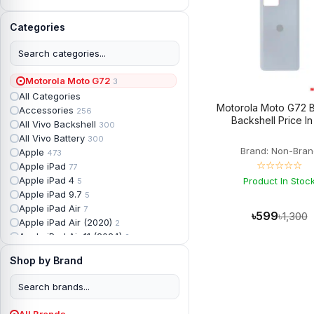
Categories
Motorola Moto G72
3
All Categories
Motorola Moto G72 B
Accessories
256
Backshell Price I
All Vivo Backshell
300
All Vivo Battery
300
Brand: Non-Bran
Apple
473
☆☆☆☆☆
Apple iPad
77
Apple iPad 4
Product In Stoc
5
Apple iPad 9.7
5
Apple iPad Air
7
৳599
৳1,300
Apple iPad Air (2020)
2
Apple iPad Air 11 (2024)
2
Apple iPad Air 3
3
Shop by Brand
Apple iPad Backshell
6
Apple iPad Battery
13
Apple iPad Display
18
Apple iPad Mini
7
All Brands