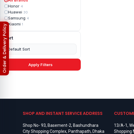
Apple iPad mini 2
2
Honor
4
Apple iPad Mini 3
6
Huawei
30
Apple iPad mini 4
2
Samsung
4
Apple iPad Pro 10.5
5
Xiaomi
1
Order & Delivery Policy
Apple iPad Pro 11
7
Apple iPad Pro 12.9
6
Sort
Apple iPad Pro 12.9 2nd Gen
5
Apple iPad Pro 9.7 (2016)
6
Apple iPad Pro 9.7 (2018)
7
Asus Phone
49
Asus ROG
4
Apply Filters
Asus ROG Phone 2
4
Asus ROG Phone 3
4
Asus ROG Phone 5
3
Asus ROG Phone 5 Pro
3
Asus ROG Phone 5s
2
Asus ROG Phone 5s Pro
3
Asus Rog Phone 6
3
Asus Rog Phone 6 Pro
3
SHOP AND INSTANT SERVICE ADDRESS
CUSTOME
Asus Rog Phone 7
3
Asus Rog Phone 7 Ultimate
3
Shop No- 93, Basement-2, Bashundhara
13/A-1, We
Asus ROG Phone 8
3
City Shopping Complex, Panthapath, Dhaka
Shopping 