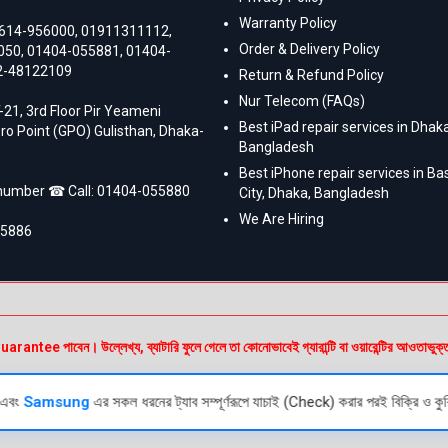
Warranty Policy
614-956000
,
01911311112
,
Order & Delivery Policy
050
,
01404-055881
,
01404-
2-48122109
Return & Refund Policy
Nur Telecom (FAQs)
-21, 3rd Floor Pir Yeameni
Best iPad repair services in Dhaka
ro Point (GPO) Gulisthan, Dhaka-
Bangladesh
Best iPhone repair services in B
 number ☎ Call:
01404-055880
City, Dhaka, Bangladesh
We Are Hiring
55886
e পাবেন। উল্লেখ্য, ব্যাটারি ফুলে গেলে তা কোনোভাবেই গ্যারান্টি বা ওয়ারেন্টির আওতাভুক্
এবং
Samsung
এর সকল ধরনের ট্যাব সম্পূর্ণরূপে যাচাই (Check) করার পরই বিক্রি ও কুরি