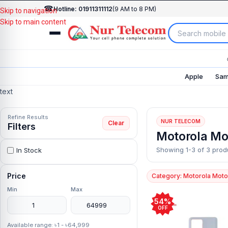
☎
Hotline: 01911311112
(9 AM to 8 PM)
Skip to navigation
Skip to main content
Apple
Sam
text
Refine Results
NUR TELECOM
Clear
Filters
Motorola Mo
Showing 1-3 of 3 prod
In Stock
Price
Category: Motorola Mot
Min
Max
54%
OFF
Available range: ৳1 - ৳64,999