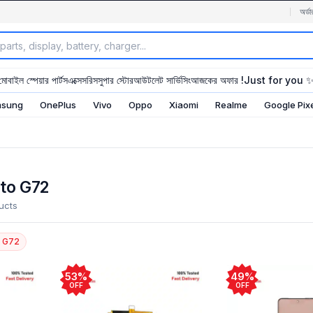
অর্ডা
মোবাইল স্পেয়ার পার্টস
এক্সেসরিস
সুপার স্টোর
আউটলেট সার্ভিসিং
আজকের অফার !
Just for you 
sung
OnePlus
Vivo
Oppo
Xiaomi
Realme
Google Pix
to G72
ucts
o G72
53%
49%
OFF
OFF