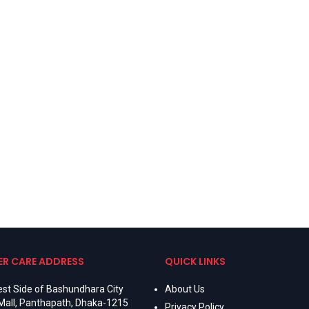
R CARE ADDRESS
QUICK LINKS
st Side of Bashundhara City
About Us
Mall, Panthapath, Dhaka-1215
Privacy Policy