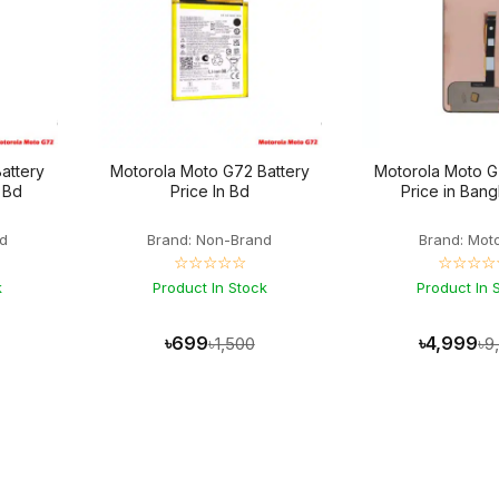
attery
Motorola Moto G72 Battery
Motorola Moto G
n Bd
Price In Bd
Price in Ban
d
Brand: Non-Brand
Brand: Mot
☆☆☆☆☆
☆☆☆☆
k
Product In Stock
Product In 
৳699
৳4,999
৳1,500
৳9