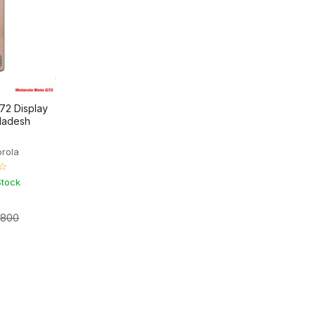
72 Display
gladesh
orola
☆
Stock
,800