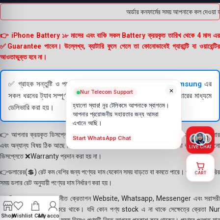
অর্ডার কনফার্মের সময় আপনাকে কল দেওয়া হ
👉 iPhone Battery ১৮ মাসের এবং বাকি সকল Battery ক্রয়কৃত তারিখ থেকে 4 মাস এর
✅Guarantee পাবেন। উল্লেখ্য, ব্যাটারি ফুলে গেলে তা কোনোভাবেই গ্যারান্টি বা ওয়ারেন্টির
আওতাভুক্ত হবে না।
✅ গ্রাহক সন্তুষ্টি ও পণ্যের স্বচ্ছতা নিশ্চিত করতে
Apple
এবং
Samsung
এর
×
Nur Telecom Support
সকল ধরনের ট্যাব সম্পূর্ণরূপে যাচাই (Check) করার পরই বিক্রি ও কুরিয়ারের মাধ্যমে
হ্যালো স্যার! নূর টেলিকমে আপনাকে স্বাগতম।
ডেলিভারি করা হয়।
আপনার প্রয়োজনীয় সহায়তার জন্য আমরা
এখানে আছি।
👉 আপনার ক্রয়কৃত ডিসপ্লে স্থায়ী ভাবে লাগানোর আগে মোবাইলে লাগিয়ে চেক করে নিবেন কালার
Start WhatsApp Chat
এবং অন্যান্য বিষয় ঠিক আছে কিনা। শতভাগ নিশ্চিত হয়ে পলি তুলবেন। পলি তোলা বা আঠা লাগানো
LIVE CHAT
ডিসপ্লেতে ❌Warranty প্রদান করা হয় না।
👉ডলারের(💲) রেট কম বেশির জন্য পণ্যের দাম যেকোন সময় বাড়তে বা কমতে পারে। পণ্য ডেলিভারির
CART
সময় ডলার রেট অনুযায়ী পণ্যের দাম নির্ধারণ করা হয়।
👉বিঃ দ্রঃ- আমাদের সম্মানীত ক্রেতাগন Website, Whatsapp, Messenger এবং সরাসরী
ফোন করে পণ্য Order করে থাকে। যদি কোন পণ্য stock এ না থাকে সেক্ষেত্রে ক্রেতা Nur
Shop
Wishlist
Cart
My account
Telecom কে অতিরিক্ত সময় দিয়েও পণ্যটি নিতে আগ্রহ প্রকাশ করে থাকেন। পণ্যের গুনগত মান