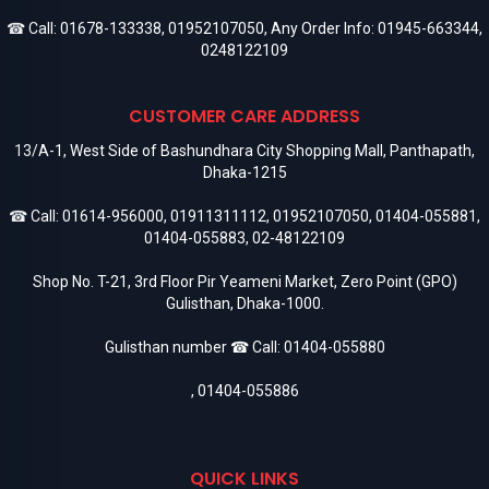
☎ Call:
01678-133338
,
01952107050
, Any Order Info:
01945-663344
,
0248122109
CUSTOMER CARE ADDRESS
13/A-1, West Side of Bashundhara City Shopping Mall, Panthapath,
Dhaka-1215
☎ Call:
01614-956000
,
01911311112
,
01952107050
,
01404-055881
,
01404-055883
,
02-48122109
Shop No. T-21, 3rd Floor Pir Yeameni Market, Zero Point (GPO)
Gulisthan, Dhaka-1000.
Gulisthan number ☎ Call:
01404-055880
,
01404-055886
QUICK LINKS