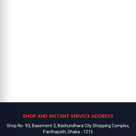
SHOP AND INSTANT SERVICE ADDRESS
Shop No- 93, Basement-2, Bashundhara City Shopping Complex,
Panthapath, Dhaka - 1215