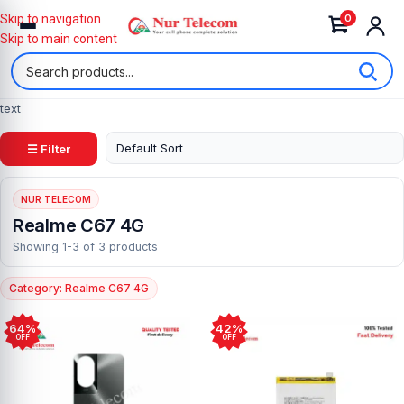
0
Skip to navigation
Skip to main content
text
☰ Filter
NUR TELECOM
Realme C67 4G
Showing 1-3 of 3 products
Category: Realme C67 4G
64%
42%
OFF
OFF