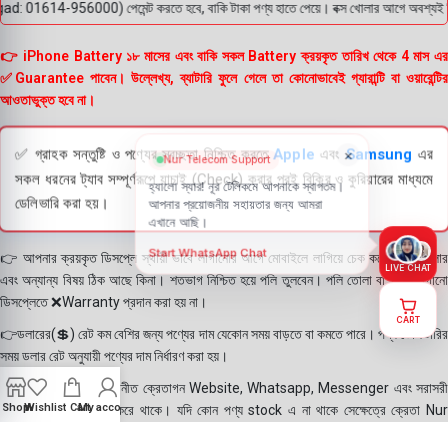
: 01614-956000) পেমেন্ট করতে হবে, বাকি টাকা পণ্য হাতে পেয়ে। বক্স খোলার আগে অবশ্যই ভিডিও
👉 iPhone Battery ১৮ মাসের এবং বাকি সকল Battery ক্রয়কৃত তারিখ থেকে 4 মাস এর
✅Guarantee পাবেন। উল্লেখ্য, ব্যাটারি ফুলে গেলে তা কোনোভাবেই গ্যারান্টি বা ওয়ারেন্টির
আওতাভুক্ত হবে না।
✅ গ্রাহক সন্তুষ্টি ও পণ্যের স্বচ্ছতা নিশ্চিত করতে
Apple
এবং
Samsung
এর
সকল ধরনের ট্যাব সম্পূর্ণরূপে যাচাই (Check) করার পরই বিক্রি ও কুরিয়ারের মাধ্যমে
ডেলিভারি করা হয়।
👉 আপনার ক্রয়কৃত ডিসপ্লে স্থায়ী ভাবে লাগানোর আগে মোবাইলে লাগিয়ে চেক করে নিবেন কালার
LIVE CHAT
এবং অন্যান্য বিষয় ঠিক আছে কিনা। শতভাগ নিশ্চিত হয়ে পলি তুলবেন। পলি তোলা বা আঠা লাগানো
ডিসপ্লেতে ❌Warranty প্রদান করা হয় না।
CART
👉ডলারের(💲) রেট কম বেশির জন্য পণ্যের দাম যেকোন সময় বাড়তে বা কমতে পারে। পণ্য ডেলিভারির
সময় ডলার রেট অনুযায়ী পণ্যের দাম নির্ধারণ করা হয়।
👉বিঃ দ্রঃ- আমাদের সম্মানীত ক্রেতাগন Website, Whatsapp, Messenger এবং সরাসরী
Shop
Wishlist
Cart
My account
ফোন করে পণ্য Order করে থাকে। যদি কোন পণ্য stock এ না থাকে সেক্ষেত্রে ক্রেতা Nur
Telecom কে অতিরিক্ত সময় দিয়েও পণ্যটি নিতে আগ্রহ প্রকাশ করে থাকেন। পণ্যের গুনগত মান