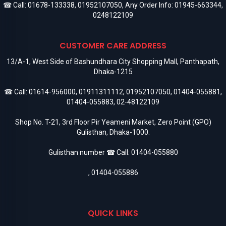
☎ Call:
01678-133338
,
01952107050
, Any Order Info:
01945-663344
,
0248122109
CUSTOMER CARE ADDRESS
13/A-1, West Side of Bashundhara City Shopping Mall, Panthapath,
Dhaka-1215
☎ Call:
01614-956000
,
01911311112
,
01952107050
,
01404-055881
,
01404-055883
,
02-48122109
Shop No. T-21, 3rd Floor Pir Yeameni Market, Zero Point (GPO)
Gulisthan, Dhaka-1000.
Gulisthan number ☎ Call:
01404-055880
,
01404-055886
QUICK LINKS