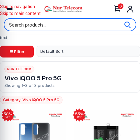
0
Skip to navigation
Skip to main content
text
☰ Filter
NUR TELECOM
Vivo iQOO 5 Pro 5G
Showing 1-3 of 3 products
Category: Vivo iQOO 5 Pro 5G
58%
55%
OFF
OFF