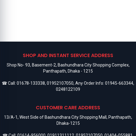
SHOP AND INSTANT SERVICE ADDRESS
Shop No- 93, Basement-2, Bashundhara City Shopping Complex,
Panthapath, Dhaka - 1215
☎ Call:
01678-133338
,
01952107050
, Any Order Info:
01945-663344
,
0248122109
CUSTOMER CARE ADDRESS
13/A-1, West Side of Bashundhara City Shopping Mall, Panthapath,
Dhaka-1215
☎ Call:
01614-956000
,
01911311112
,
01952107050
,
01404-055881
,