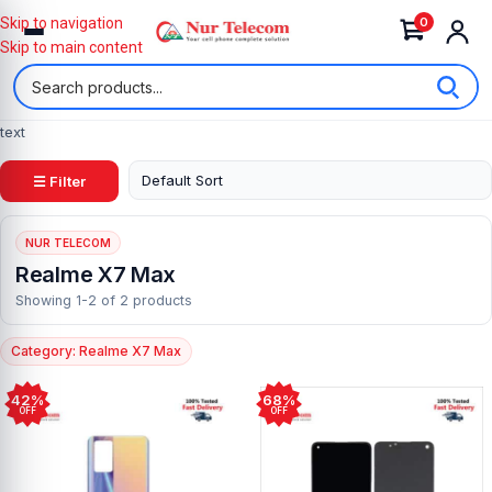
0
Skip to navigation
Skip to main content
text
☰ Filter
NUR TELECOM
Realme X7 Max
Showing 1-2 of 2 products
Category: Realme X7 Max
42%
68%
OFF
OFF