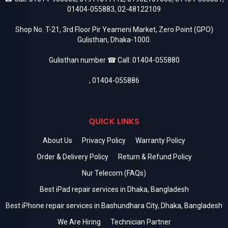
01404-055883
,
02-48122109
Shop No. T-21, 3rd Floor Pir Yeameni Market, Zero Point (GPO)
Gulisthan, Dhaka-1000.
Gulisthan number ☎ Call:
01404-055880
,
01404-055886
QUICK LINKS
About Us
Privacy Policy
Warranty Policy
Order & Delivery Policy
Return & Refund Policy
Nur Telecom (FAQs)
Best iPad repair services in Dhaka, Bangladesh
Best iPhone repair services in Bashundhara City, Dhaka, Bangladesh
We Are Hiring
Technician Partner