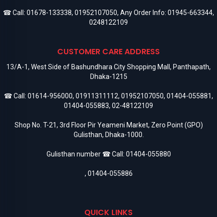
☎ Call:
01678-133338
,
01952107050
, Any Order Info:
01945-663344
,
0248122109
CUSTOMER CARE ADDRESS
13/A-1, West Side of Bashundhara City Shopping Mall, Panthapath,
Dhaka-1215
☎ Call:
01614-956000
,
01911311112
,
01952107050
,
01404-055881
,
01404-055883
,
02-48122109
Shop No. T-21, 3rd Floor Pir Yeameni Market, Zero Point (GPO)
Gulisthan, Dhaka-1000.
Gulisthan number ☎ Call:
01404-055880
,
01404-055886
QUICK LINKS