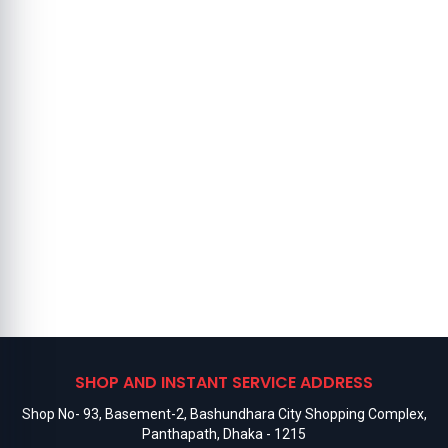
SHOP AND INSTANT SERVICE ADDRESS
Shop No- 93, Basement-2, Bashundhara City Shopping Complex,
Panthapath, Dhaka - 1215