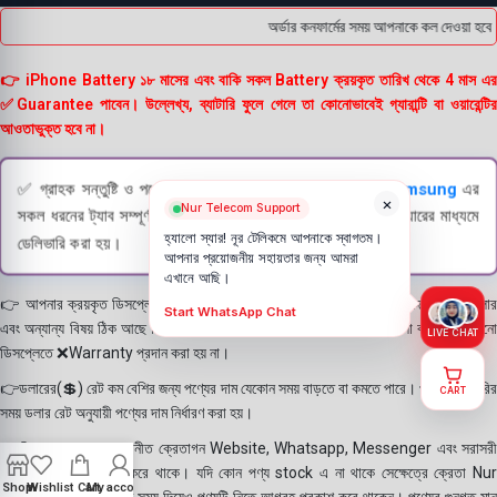
অর্ডার কনফার্মের সময় আপনাকে কল দেওয়া হবে 
👉 iPhone Battery ১৮ মাসের এবং বাকি সকল Battery ক্রয়কৃত তারিখ থেকে 4 মাস এর
✅Guarantee পাবেন। উল্লেখ্য, ব্যাটারি ফুলে গেলে তা কোনোভাবেই গ্যারান্টি বা ওয়ারেন্টির
আওতাভুক্ত হবে না।
✅ গ্রাহক সন্তুষ্টি ও পণ্যের স্বচ্ছতা নিশ্চিত করতে
Apple
এবং
Samsung
এর
×
Nur Telecom Support
সকল ধরনের ট্যাব সম্পূর্ণরূপে যাচাই (Check) করার পরই বিক্রি ও কুরিয়ারের মাধ্যমে
হ্যালো স্যার! নূর টেলিকমে আপনাকে স্বাগতম।
ডেলিভারি করা হয়।
আপনার প্রয়োজনীয় সহায়তার জন্য আমরা
এখানে আছি।
👉 আপনার ক্রয়কৃত ডিসপ্লে স্থায়ী ভাবে লাগানোর আগে মোবাইলে লাগিয়ে চেক করে নিবেন কালার
Start WhatsApp Chat
এবং অন্যান্য বিষয় ঠিক আছে কিনা। শতভাগ নিশ্চিত হয়ে পলি তুলবেন। পলি তোলা বা আঠা লাগানো
LIVE CHAT
ডিসপ্লেতে ❌Warranty প্রদান করা হয় না।
👉ডলারের(💲) রেট কম বেশির জন্য পণ্যের দাম যেকোন সময় বাড়তে বা কমতে পারে। পণ্য ডেলিভারির
CART
সময় ডলার রেট অনুযায়ী পণ্যের দাম নির্ধারণ করা হয়।
👉বিঃ দ্রঃ- আমাদের সম্মানীত ক্রেতাগন Website, Whatsapp, Messenger এবং সরাসরী
ফোন করে পণ্য Order করে থাকে। যদি কোন পণ্য stock এ না থাকে সেক্ষেত্রে ক্রেতা Nur
Shop
Wishlist
Cart
My account
Telecom কে অতিরিক্ত সময় দিয়েও পণ্যটি নিতে আগ্রহ প্রকাশ করে থাকেন। পণ্যের গুনগত মান