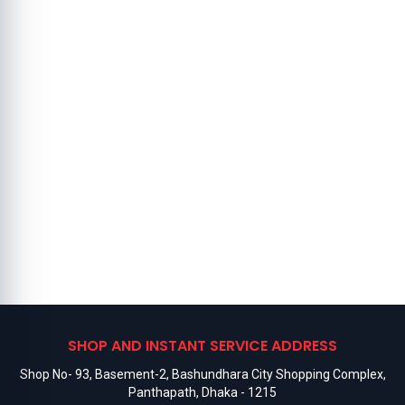
SHOP AND INSTANT SERVICE ADDRESS
Shop No- 93, Basement-2, Bashundhara City Shopping Complex,
Panthapath, Dhaka - 1215