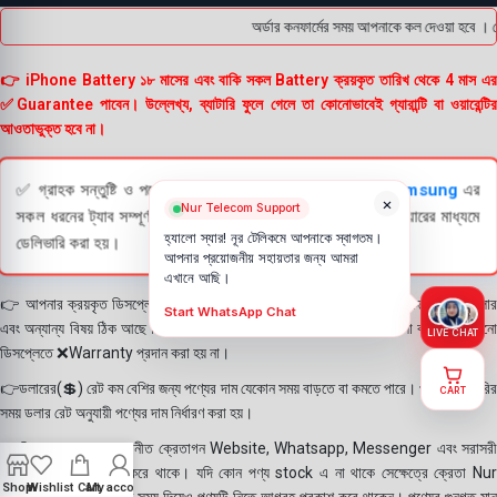
অর্ডার কনফার্মের সময় আপনাকে কল দেওয়া হবে । ড
👉 iPhone Battery ১৮ মাসের এবং বাকি সকল Battery ক্রয়কৃত তারিখ থেকে 4 মাস এর
✅Guarantee পাবেন। উল্লেখ্য, ব্যাটারি ফুলে গেলে তা কোনোভাবেই গ্যারান্টি বা ওয়ারেন্টির
আওতাভুক্ত হবে না।
✅ গ্রাহক সন্তুষ্টি ও পণ্যের স্বচ্ছতা নিশ্চিত করতে
Apple
এবং
Samsung
এর
×
Nur Telecom Support
সকল ধরনের ট্যাব সম্পূর্ণরূপে যাচাই (Check) করার পরই বিক্রি ও কুরিয়ারের মাধ্যমে
হ্যালো স্যার! নূর টেলিকমে আপনাকে স্বাগতম।
ডেলিভারি করা হয়।
আপনার প্রয়োজনীয় সহায়তার জন্য আমরা
এখানে আছি।
👉 আপনার ক্রয়কৃত ডিসপ্লে স্থায়ী ভাবে লাগানোর আগে মোবাইলে লাগিয়ে চেক করে নিবেন কালার
Start WhatsApp Chat
এবং অন্যান্য বিষয় ঠিক আছে কিনা। শতভাগ নিশ্চিত হয়ে পলি তুলবেন। পলি তোলা বা আঠা লাগানো
LIVE CHAT
ডিসপ্লেতে ❌Warranty প্রদান করা হয় না।
👉ডলারের(💲) রেট কম বেশির জন্য পণ্যের দাম যেকোন সময় বাড়তে বা কমতে পারে। পণ্য ডেলিভারির
CART
সময় ডলার রেট অনুযায়ী পণ্যের দাম নির্ধারণ করা হয়।
👉বিঃ দ্রঃ- আমাদের সম্মানীত ক্রেতাগন Website, Whatsapp, Messenger এবং সরাসরী
ফোন করে পণ্য Order করে থাকে। যদি কোন পণ্য stock এ না থাকে সেক্ষেত্রে ক্রেতা Nur
Shop
Wishlist
Cart
My account
Telecom কে অতিরিক্ত সময় দিয়েও পণ্যটি নিতে আগ্রহ প্রকাশ করে থাকেন। পণ্যের গুনগত মান