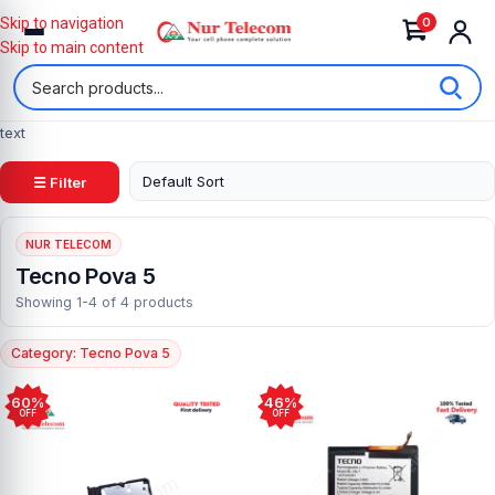
0
Skip to navigation
Skip to main content
text
☰ Filter
NUR TELECOM
Tecno Pova 5
Showing 1-4 of 4 products
Category: Tecno Pova 5
60%
46%
OFF
OFF