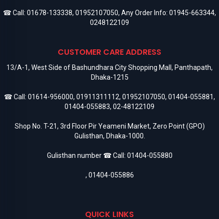
☎ Call:
01678-133338
,
01952107050
, Any Order Info:
01945-663344
,
0248122109
CUSTOMER CARE ADDRESS
13/A-1, West Side of Bashundhara City Shopping Mall, Panthapath,
Dhaka-1215
☎ Call:
01614-956000
,
01911311112
,
01952107050
,
01404-055881
,
01404-055883
,
02-48122109
Shop No. T-21, 3rd Floor Pir Yeameni Market, Zero Point (GPO)
Gulisthan, Dhaka-1000.
Gulisthan number ☎ Call:
01404-055880
,
01404-055886
QUICK LINKS