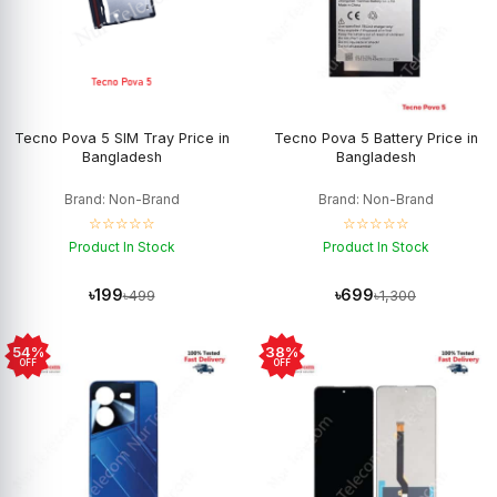
Tecno Pova 5 SIM Tray Price in
Tecno Pova 5 Battery Price in
Bangladesh
Bangladesh
Brand: Non-Brand
Brand: Non-Brand
☆☆☆☆☆
☆☆☆☆☆
Product In Stock
Product In Stock
৳199
৳699
৳499
৳1,300
54%
38%
OFF
OFF