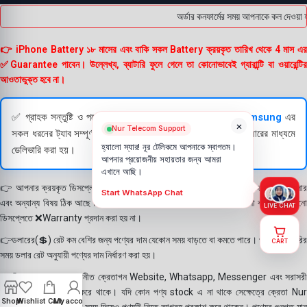
অর্ডার কনফার্মের সময় আপনাকে কল দেওয়া হ
👉 iPhone Battery ১৮ মাসের এবং বাকি সকল Battery ক্রয়কৃত তারিখ থেকে 4 মাস এর
✅Guarantee পাবেন। উল্লেখ্য, ব্যাটারি ফুলে গেলে তা কোনোভাবেই গ্যারান্টি বা ওয়ারেন্টির
আওতাভুক্ত হবে না।
✅ গ্রাহক সন্তুষ্টি ও পণ্যের স্বচ্ছতা নিশ্চিত করতে
Apple
এবং
Samsung
এর
×
Nur Telecom Support
সকল ধরনের ট্যাব সম্পূর্ণরূপে যাচাই (Check) করার পরই বিক্রি ও কুরিয়ারের মাধ্যমে
হ্যালো স্যার! নূর টেলিকমে আপনাকে স্বাগতম।
ডেলিভারি করা হয়।
আপনার প্রয়োজনীয় সহায়তার জন্য আমরা
এখানে আছি।
👉 আপনার ক্রয়কৃত ডিসপ্লে স্থায়ী ভাবে লাগানোর আগে মোবাইলে লাগিয়ে চেক করে নিবেন কালার
Start WhatsApp Chat
এবং অন্যান্য বিষয় ঠিক আছে কিনা। শতভাগ নিশ্চিত হয়ে পলি তুলবেন। পলি তোলা বা আঠা লাগানো
LIVE CHAT
ডিসপ্লেতে ❌Warranty প্রদান করা হয় না।
👉ডলারের(💲) রেট কম বেশির জন্য পণ্যের দাম যেকোন সময় বাড়তে বা কমতে পারে। পণ্য ডেলিভারির
CART
সময় ডলার রেট অনুযায়ী পণ্যের দাম নির্ধারণ করা হয়।
👉বিঃ দ্রঃ- আমাদের সম্মানীত ক্রেতাগন Website, Whatsapp, Messenger এবং সরাসরী
ফোন করে পণ্য Order করে থাকে। যদি কোন পণ্য stock এ না থাকে সেক্ষেত্রে ক্রেতা Nur
Shop
Wishlist
Cart
My account
Telecom কে অতিরিক্ত সময় দিয়েও পণ্যটি নিতে আগ্রহ প্রকাশ করে থাকেন। পণ্যের গুনগত মান