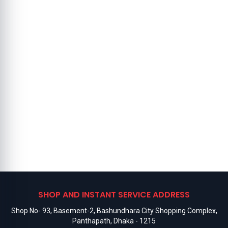
SHOP AND INSTANT SERVICE ADDRESS
Shop No- 93, Basement-2, Bashundhara City Shopping Complex,
Panthapath, Dhaka - 1215