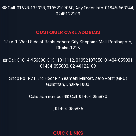
☎ Call:
01678-133338
,
01952107050
, Any Order Info:
01945-663344
,
0248122109
CUSTOMER CARE ADDRESS
13/A-1, West Side of Bashundhara City Shopping Mall, Panthapath,
Dhaka-1215
☎ Call:
01614-956000
,
01911311112
,
01952107050
,
01404-055881
,
01404-055883
,
02-48122109
Shop No. T-21, 3rd Floor Pir Yeameni Market, Zero Point (GPO)
Gulisthan, Dhaka-1000.
Gulisthan number ☎ Call:
01404-055880
,
01404-055886
QUICK LINKS