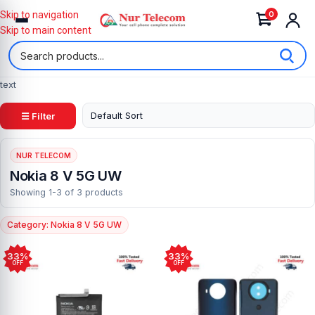
0
Skip to navigation
Skip to main content
text
☰ Filter
NUR TELECOM
Nokia 8 V 5G UW
Showing 1-3 of 3 products
Category: Nokia 8 V 5G UW
33%
33%
OFF
OFF