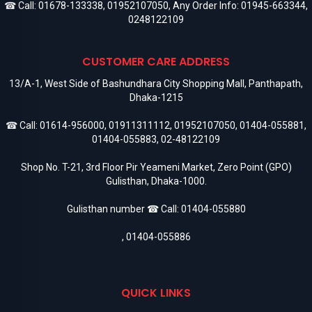
☎ Call:
01678-133338
,
01952107050
, Any Order Info:
01945-663344
,
0248122109
CUSTOMER CARE ADDRESS
13/A-1, West Side of Bashundhara City Shopping Mall, Panthapath,
Dhaka-1215
☎ Call:
01614-956000
,
01911311112
,
01952107050
,
01404-055881
,
01404-055883
,
02-48122109
Shop No. T-21, 3rd Floor Pir Yeameni Market, Zero Point (GPO)
Gulisthan, Dhaka-1000.
Gulisthan number ☎ Call:
01404-055880
,
01404-055886
QUICK LINKS