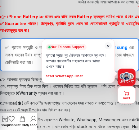
অর্ডার কনফার্মের সময় আপনাকে কল দেওয়া হব
👉 iPhone Battery ১৮ মাসের এবং বাকি সকল Battery ক্রয়কৃত তারিখ থেকে 4 মাস এর
✅Guarantee পাবেন। উল্লেখ্য, ব্যাটারি ফুলে গেলে তা কোনোভাবেই গ্যারান্টি বা ওয়ারেন্টির
আওতাভুক্ত হবে না।
×
✅ গ্রাহক সন্তুষ্টি ও পণ্যের স্বচ্ছতা নিশ্চিত করতে
Apple
এবং
Samsung
এর
Nur Telecom Support
সকল ধরনের ট্যাব সম্পূর্ণরূপে যাচাই (Check) করার পরই বিক্রি ও কুরিয়ারের মাধ্যমে
হ্যালো স্যার! নূর টেলিকমে আপনাকে স্বাগতম।
আপনার প্রয়োজনীয় সহায়তার জন্য আমরা
ডেলিভারি করা হয়।
এখানে আছি।
Start WhatsApp Chat
👉 আপনার ক্রয়কৃত ডিসপ্লে স্থায়ী ভাবে লাগানোর আগে মোবাইলে লাগিয়ে চেক করে নিবেন কালার
LIVE CHAT
এবং অন্যান্য বিষয় ঠিক আছে কিনা। শতভাগ নিশ্চিত হয়ে পলি তুলবেন। পলি তোলা বা আঠা লাগানো
ডিসপ্লেতে ❌Warranty প্রদান করা হয় না।
CART
👉ডলারের(💲) রেট কম বেশির জন্য পণ্যের দাম যেকোন সময় বাড়তে বা কমতে পারে। পণ্য ডেলিভারির
সময় ডলার রেট অনুযায়ী পণ্যের দাম নির্ধারণ করা হয়।
👉বিঃ দ্রঃ- আমাদের সম্মানীত ক্রেতাগন Website, Whatsapp, Messenger এবং সরাসরী
Shop
Wishlist
Cart
My account
ফোন করে পণ্য Order করে থাকে। যদি কোন পণ্য stock এ না থাকে সেক্ষেত্রে ক্রেতা Nur
Telecom কে অতিরিক্ত সময় দিয়েও পণ্যটি নিতে আগ্রহ প্রকাশ করে থাকেন। পণ্যের গুনগত মান