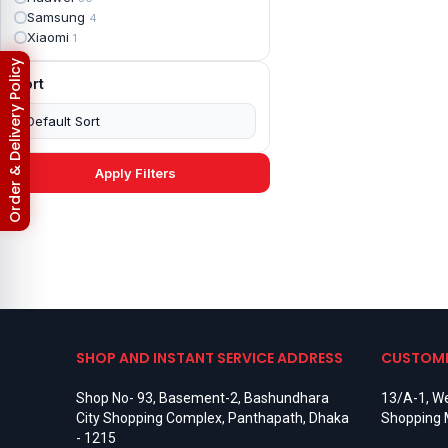
Apple iPad mini 4
2
Samsung
4
Apple iPad Pro 10.5
5
Xiaomi
1
Apple iPad Pro 11
7
Apple iPad Pro 12.9
Order & Delivery Policy
6
Sort
Apple iPad Pro 12.9 2nd Gen
5
Apple iPad Pro 9.7 (2016)
6
Apple iPad Pro 9.7 (2018)
7
Asus Phone
49
Asus ROG
4
Apply Filters
Asus ROG Phone 2
4
Asus ROG Phone 3
4
Asus ROG Phone 5
3
Asus ROG Phone 5 Pro
3
Asus ROG Phone 5s
2
Asus ROG Phone 5s Pro
3
Asus Rog Phone 6
3
Asus Rog Phone 6 Pro
3
Asus Rog Phone 7
3
SHOP AND INSTANT SERVICE ADDRESS
CUSTOME
Asus Rog Phone 7 Ultimate
3
Asus ROG Phone 8
3
Shop No- 93, Basement-2, Bashundhara
13/A-1, We
Asus ROG Phone 8 Pro
3
City Shopping Complex, Panthapath, Dhaka
Shopping 
Asus Zenfone 2
3
- 1215
Asus ZenFone Max M1
1