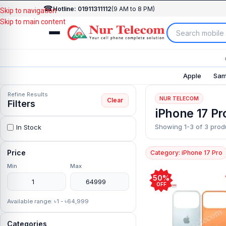
☎
Hotline: 01911311112
(9 AM to 8 PM)
Skip to navigation
Skip to main content
Apple
Sam
Refine Results
NUR TELECOM
Clear
Filters
iPhone 17 Pr
Showing 1-3 of 3 prod
In Stock
Price
Category: iPhone 17 Pro
Min
Max
50%
OFF
Available range: ৳1 - ৳64,999
Categories