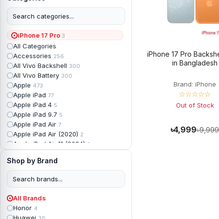
iPhone 17 Pro
3
All Categories
iPhone 17 Pro Backshe
Accessories
256
in Bangladesh
All Vivo Backshell
300
All Vivo Battery
300
Brand: iPhone
Apple
473
☆☆☆☆☆
Apple iPad
77
Apple iPad 4
Out of Stock
5
Apple iPad 9.7
5
Apple iPad Air
7
৳4,999
৳9,99
Apple iPad Air (2020)
2
Apple iPad Air 11 (2024)
2
Apple iPad Air 3
3
Shop by Brand
Apple iPad Backshell
6
Apple iPad Battery
13
Apple iPad Display
18
Apple iPad Mini
7
All Brands
Apple iPad mini 2
2
Honor
4
Apple iPad Mini 3
6
Huawei
30