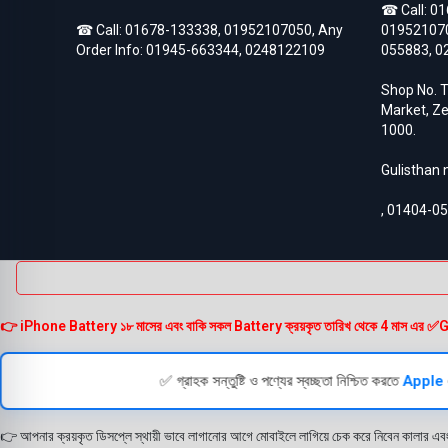
☎ Call:
01
Asus Zenfone Max Pro M2
3
☎ Call:
01678-133338
,
01952107050
, Any
01952107
BlackBerry
18
Order Info:
01945-663344
,
0248122109
055883
,
0
BlackBerry Battery
17
Blackberry Classic Q20
2
Shop No. T
Bluetooth Speaker
19
Market, Ze
Converter
4
1000.
Earbuds
32
EarPhones
11
Gulisthan
Electronic
15
Gadget
102
,
01404-0
Galaxy Tab Pro 10.1
3
Google Pixel
133
Google Pixel 10
3
Google Pixel 10 Pro
3
Google Pixel 2
6
Google Pixel 2XL
6
👉 iPhone Battery ১৮ মাসের এবং বাকি সকল Battery ক্রয়কৃত তারিখ থেকে 4 মাস এর ✅Guarante
Google Pixel 3
6
Google Pixel 3 XL
6
Google Pixel 3A
✅ গ্রাহক সন্তুষ্টি ও পণ্যের স্বচ্ছতা নিশ্চিত করতে
Apple
5
Google Pixel 3A XL
5
Google Pixel 4
6
👉 আপনার ক্রয়কৃত ডিসপ্লে স্থায়ী ভাবে লাগানোর আগে মোবাইলে লাগিয়ে চেক করে নিবেন কালার এব
Google Pixel 4 XL
6