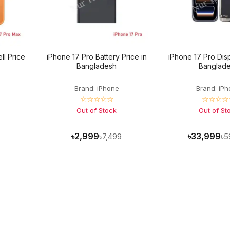
ll Price
iPhone 17 Pro Battery Price in
iPhone 17 Pro Disp
Bangladesh
Banglad
Brand: iPhone
Brand: iP
☆☆☆☆☆
☆☆☆☆
Out of Stock
Out of St
৳2,999
৳33,999
9
৳7,499
৳5