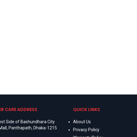
R CARE ADDRESS
QUICK LINKS
st Side of Bashundhara City
About Us
Mall, Panthapath, Dhaka-1215
Privacy Policy