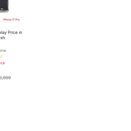
lay Price in
esh
hone
☆
ock
9,999