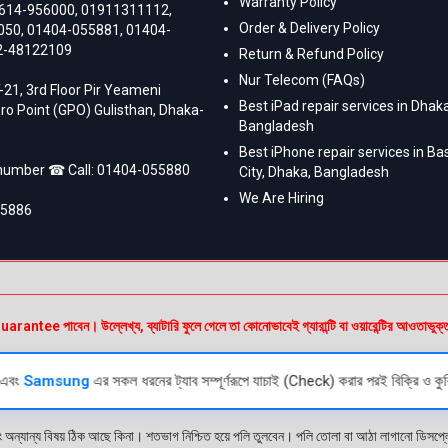
Warranty Policy
614-956000
,
01911311112
,
Order & Delivery Policy
050
,
01404-055881
,
01404-
2-48122109
Return & Refund Policy
Nur Telecom (FAQs)
-21, 3rd Floor Pir Yeameni
Best iPad repair services in Dhaka
ro Point (GPO) Gulisthan, Dhaka-
Bangladesh
Best iPhone repair services in B
 number ☎ Call:
01404-055880
City, Dhaka, Bangladesh
We Are Hiring
55886
e পাবেন। উল্লেখ্য, ব্যাটারি ফুলে গেলে তা কোনোভাবেই গ্যারান্টি বা ওয়ারেন্টির আওতাভুক্
এবং
Samsung
এর সকল ধরনের ট্যাব সম্পূর্ণরূপে যাচাই (Check) করার পরই বিক্রি ও কুর
ং অন্যান্য বিষয় ঠিক আছে কিনা। শতভাগ নিশ্চিত হয়ে পলি তুলবেন। পলি তোলা বা আঠা লাগানো ডিস