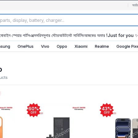
অর্ডা
মোবাইল স্পেয়ার পার্টস
এক্সেসরিস
সুপার স্টোর
আউটলেট সার্ভিসিং
আজকের অফার !
Just for you 
sung
OnePlus
Vivo
Oppo
Xiaomi
Realme
Google Pix
o
ucts
60%
43%
OFF
OFF