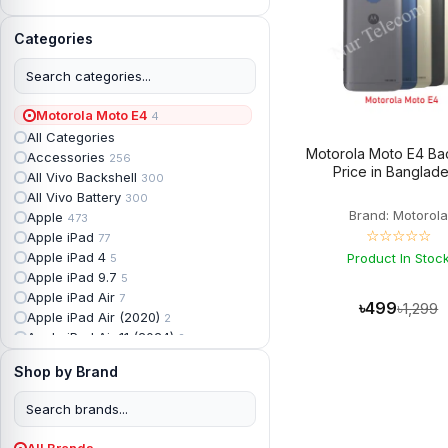
Categories
Motorola Moto E4
4
All Categories
Motorola Moto E4 Ba
Accessories
256
Price in Banglad
All Vivo Backshell
300
All Vivo Battery
300
Brand: Motorol
Apple
473
☆☆☆☆☆
Apple iPad
77
Apple iPad 4
Product In Stoc
5
Apple iPad 9.7
5
Apple iPad Air
7
৳499
৳1,299
Apple iPad Air (2020)
2
Apple iPad Air 11 (2024)
2
Apple iPad Air 3
3
Shop by Brand
Apple iPad Backshell
6
Apple iPad Battery
13
Apple iPad Display
18
Apple iPad Mini
7
All Brands