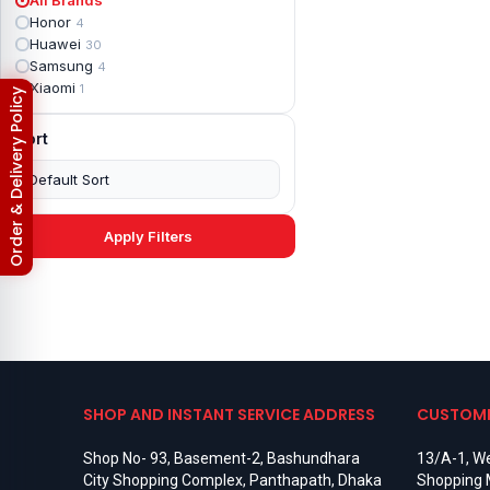
Apple iPad mini 2
2
Honor
4
Apple iPad Mini 3
6
Huawei
30
Apple iPad mini 4
2
Samsung
4
Apple iPad Pro 10.5
5
Xiaomi
1
Return & Refund Policy
Apple iPad Pro 11
7
Apple iPad Pro 12.9
6
Sort
Apple iPad Pro 12.9 2nd Gen
5
Apple iPad Pro 9.7 (2016)
6
Apple iPad Pro 9.7 (2018)
7
Asus Phone
49
Asus ROG
4
Apply Filters
Asus ROG Phone 2
4
Asus ROG Phone 3
4
Asus ROG Phone 5
3
Asus ROG Phone 5 Pro
3
Asus ROG Phone 5s
2
Asus ROG Phone 5s Pro
3
Asus Rog Phone 6
3
Asus Rog Phone 6 Pro
3
SHOP AND INSTANT SERVICE ADDRESS
CUSTOME
Asus Rog Phone 7
3
Asus Rog Phone 7 Ultimate
3
Shop No- 93, Basement-2, Bashundhara
13/A-1, We
Asus ROG Phone 8
3
City Shopping Complex, Panthapath, Dhaka
Shopping 