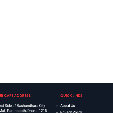
R CARE ADDRESS
QUICK LINKS
st Side of Bashundhara City
About Us
Mall, Panthapath, Dhaka-1215
Privacy Policy