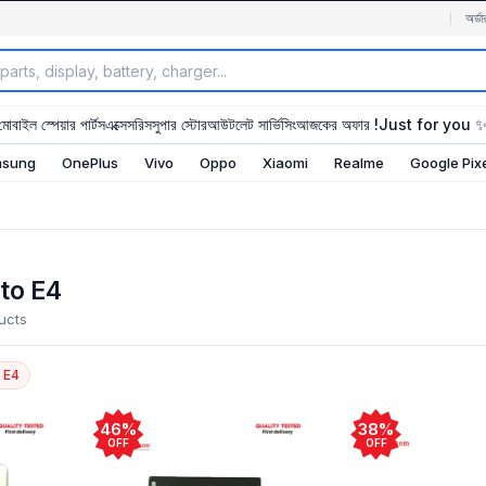
অর্ডা
মোবাইল স্পেয়ার পার্টস
এক্সেসরিস
সুপার স্টোর
আউটলেট সার্ভিসিং
আজকের অফার !
Just for you 
sung
OnePlus
Vivo
Oppo
Xiaomi
Realme
Google Pix
to E4
ucts
 E4
46%
38%
OFF
OFF