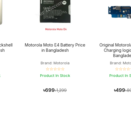
ckshell
Motorola Moto E4 Battery Price
Original Motoro
esh
in Bangladesh
Charging logic
Banglad
a
Brand: Motorola
Brand: Mot
☆☆☆☆☆
☆☆☆☆
k
Product In Stock
Product In 
৳699
৳499
৳1,299
৳8