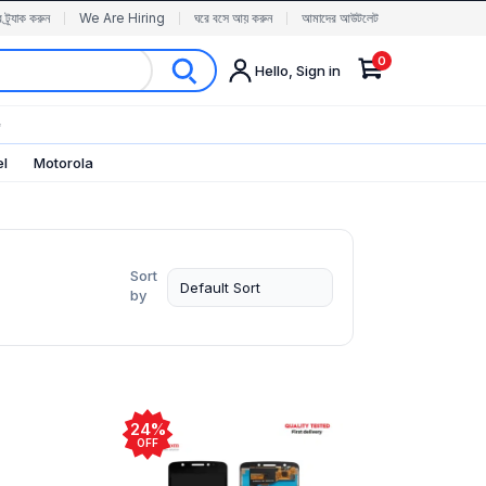
র ট্র্যাক করুন
We Are Hiring
ঘরে বসে আয় করুন
আমাদের আউটলেট
0
Hello, Sign in
✨
el
Motorola
Sort
by
24%
OFF