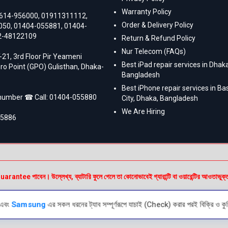
Warranty Policy
614-956000
,
01911311112
,
Order & Delivery Policy
050
,
01404-055881
,
01404-
2-48122109
Return & Refund Policy
Nur Telecom (FAQs)
-21, 3rd Floor Pir Yeameni
Best iPad repair services in Dhaka
ro Point (GPO) Gulisthan, Dhaka-
Bangladesh
Best iPhone repair services in B
 number ☎ Call:
01404-055880
City, Dhaka, Bangladesh
We Are Hiring
55886
e পাবেন। উল্লেখ্য, ব্যাটারি ফুলে গেলে তা কোনোভাবেই গ্যারান্টি বা ওয়ারেন্টির আওতাভুক্
এবং
Samsung
এর সকল ধরনের ট্যাব সম্পূর্ণরূপে যাচাই (Check) করার পরই বিক্রি ও কুর