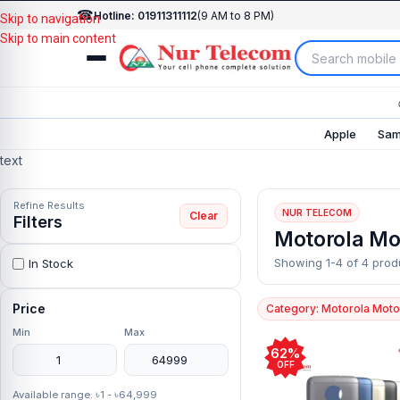
☎
Hotline: 01911311112
(9 AM to 8 PM)
Skip to navigation
Skip to main content
Apple
Sam
text
Refine Results
NUR TELECOM
Clear
Filters
Motorola Mo
Showing 1-4 of 4 prod
In Stock
Price
Category: Motorola Moto
Min
Max
62%
OFF
Available range: ৳1 - ৳64,999