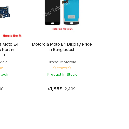
la Moto E4
Motorola Moto E4 Display Price
 Port in
in Bangladesh
esh
orola
Brand: Motorola
☆
☆☆☆☆☆
Stock
Product In Stock
৳1,899
00
৳2,499