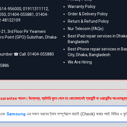
Warranty Policy
614-956000
,
01911311112
,
Order & Delivery Policy
050
,
01404-055881
,
01404-
2-48122109
Return & Refund Policy
Nur Telecom (FAQs)
-21, 3rd Floor Pir Yeameni
Best iPad repair services in Dhaka
ro Point (GPO) Gulisthan, Dhaka-
Bangladesh
Best iPhone repair services in B
 number ☎ Call:
01404-055880
City, Dhaka, Bangladesh
We Are Hiring
55886
e পাবেন। উল্লেখ্য, ব্যাটারি ফুলে গেলে তা কোনোভাবেই গ্যারান্টি বা ওয়ারেন্টির আওতাভুক্
এবং
Samsung
এর সকল ধরনের ট্যাব সম্পূর্ণরূপে যাচাই (Check) করার পরই বিক্রি ও কুর