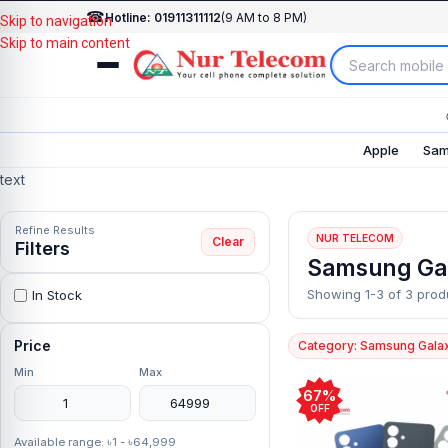
☎
Hotline: 01911311112
(9 AM to 8 PM)
Skip to navigation
Skip to main content
Apple
Sam
text
Refine Results
NUR TELECOM
Clear
Filters
Samsung Ga
Showing 1-3 of 3 prod
In Stock
Price
Category: Samsung Gala
Min
Max
67%
OFF
Available range: ৳1 - ৳64,999