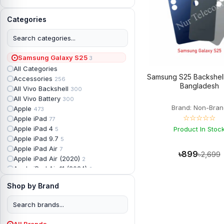
Categories
Samsung Galaxy S25
3
All Categories
Samsung S25 Backshell 
Accessories
256
Bangladesh
All Vivo Backshell
300
All Vivo Battery
300
Brand: Non-Bran
Apple
473
☆☆☆☆☆
Apple iPad
77
Apple iPad 4
Product In Stoc
5
Apple iPad 9.7
5
Apple iPad Air
7
৳899
৳2,699
Apple iPad Air (2020)
2
Apple iPad Air 11 (2024)
2
Apple iPad Air 3
3
Shop by Brand
Apple iPad Backshell
6
Apple iPad Battery
13
Apple iPad Display
18
Apple iPad Mini
7
All Brands