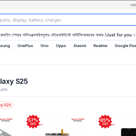
অর্ডা
মোবাইল স্পেয়ার পার্টস
এক্সেসরিস
সুপার স্টোর
আউটলেট সার্ভিসিং
আজকের অফার !
Just for you 
sung
OnePlus
Vivo
Oppo
Xiaomi
Realme
Google Pix
laxy S25
ucts
xy S25
57%
85%
OFF
OFF