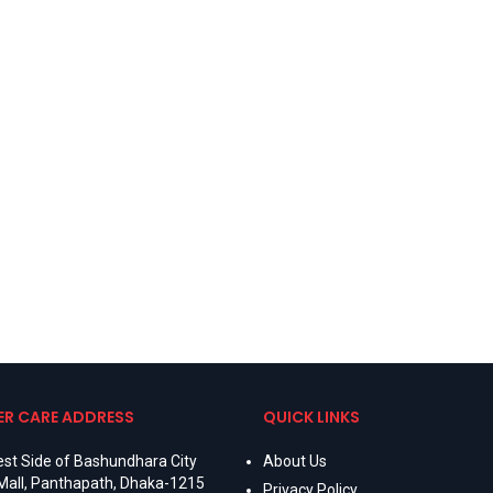
R CARE ADDRESS
QUICK LINKS
st Side of Bashundhara City
About Us
Mall, Panthapath, Dhaka-1215
Privacy Policy