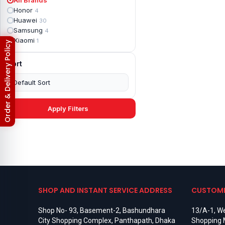
Apple iPad mini 2
2
Honor
4
Apple iPad Mini 3
6
Huawei
30
Apple iPad mini 4
2
Samsung
4
Apple iPad Pro 10.5
5
Xiaomi
1
Order & Delivery Policy
Apple iPad Pro 11
7
Apple iPad Pro 12.9
6
Sort
Apple iPad Pro 12.9 2nd Gen
5
Apple iPad Pro 9.7 (2016)
6
Apple iPad Pro 9.7 (2018)
7
Asus Phone
49
Asus ROG
4
Apply Filters
Asus ROG Phone 2
4
Asus ROG Phone 3
4
Asus ROG Phone 5
3
Asus ROG Phone 5 Pro
3
Asus ROG Phone 5s
2
Asus ROG Phone 5s Pro
3
Asus Rog Phone 6
3
Asus Rog Phone 6 Pro
3
SHOP AND INSTANT SERVICE ADDRESS
CUSTOME
Asus Rog Phone 7
3
Asus Rog Phone 7 Ultimate
3
Shop No- 93, Basement-2, Bashundhara
13/A-1, We
Asus ROG Phone 8
3
City Shopping Complex, Panthapath, Dhaka
Shopping 