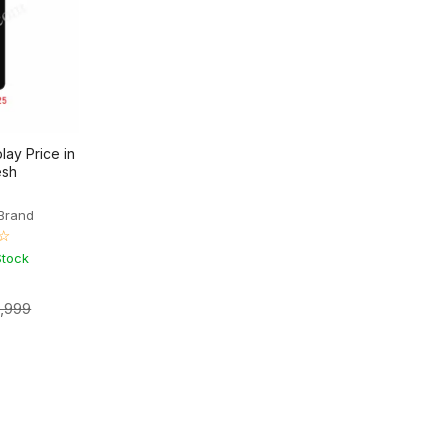
ay Price in
esh
Brand
☆
Stock
2,999