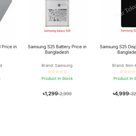
Price in
Samsung S25 Battery Price in
Samsung S25 Displ
Bangladesh
Banglad
d
Brand: Samsung
Brand: Non-
☆☆☆☆☆
☆☆☆☆
k
Product In Stock
Product In 
৳1,299
৳4,999
৳2,999
৳3