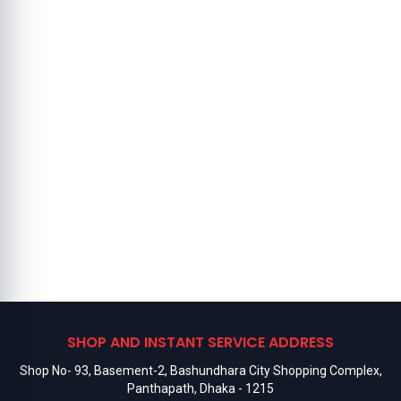
SHOP AND INSTANT SERVICE ADDRESS
Shop No- 93, Basement-2, Bashundhara City Shopping Complex,
Panthapath, Dhaka - 1215