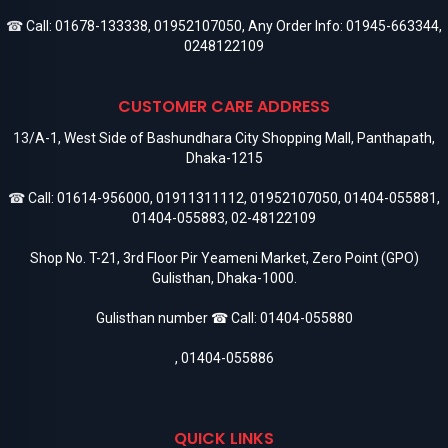
☎ Call:
01678-133338
,
01952107050
, Any Order Info:
01945-663344
,
0248122109
CUSTOMER CARE ADDRESS
13/A-1, West Side of Bashundhara City Shopping Mall, Panthapath,
Dhaka-1215
☎ Call:
01614-956000
,
01911311112
,
01952107050
,
01404-055881
,
01404-055883
,
02-48122109
Shop No. T-21, 3rd Floor Pir Yeameni Market, Zero Point (GPO)
Gulisthan, Dhaka-1000.
Gulisthan number ☎ Call:
01404-055880
,
01404-055886
QUICK LINKS