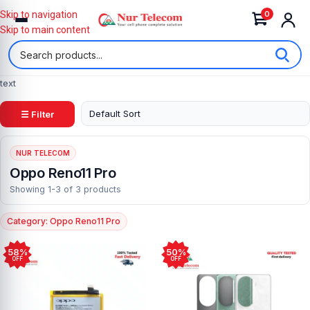
0
Skip to navigation
Skip to main content
text
☰ Filter
NUR TELECOM
Oppo Reno11 Pro
Showing 1-3 of 3 products
Category: Oppo Reno11 Pro
58%
50%
OFF
OFF