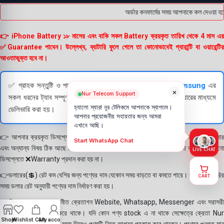
অর্ডার কনফার্মের সময় আপনাকে কল দেওয়া হবে
👉 iPhone Battery ১৮ মাসের এবং বাকি সকল Battery ক্রয়কৃত তারিখ থেকে 4 মাস এর
✅Guarantee পাবেন। উল্লেখ্য, ব্যাটারি ফুলে গেলে তা কোনোভাবেই গ্যারান্টি বা ওয়ারেন্টির
আওতাভুক্ত হবে না।
✅ গ্রাহক সন্তুষ্টি ও পণ্যের স্বচ্ছতা নিশ্চিত করতে
Apple
এবং
Samsung
এর
×
Nur Telecom Support
সকল ধরনের ট্যাব সম্পূর্ণরূপে যাচাই (Check) করার পরই বিক্রি ও কুরিয়ারের মাধ্যমে
হ্যালো স্যার! নূর টেলিকমে আপনাকে স্বাগতম।
ডেলিভারি করা হয়।
আপনার প্রয়োজনীয় সহায়তার জন্য আমরা
এখানে আছি।
👉 আপনার ক্রয়কৃত ডিসপ্লে স্থায়ী ভাবে লাগানোর আগে মোবাইলে লাগিয়ে চেক করে নিবেন কালার
Start WhatsApp Chat
এবং অন্যান্য বিষয় ঠিক আছে কিনা। শতভাগ নিশ্চিত হয়ে পলি তুলবেন। পলি তোলা বা আঠা লাগানো
LIVE CHAT
ডিসপ্লেতে ❌Warranty প্রদান করা হয় না।
👉ডলারের(💲) রেট কম বেশির জন্য পণ্যের দাম যেকোন সময় বাড়তে বা কমতে পারে। পণ্য ডেলিভারির
CART
সময় ডলার রেট অনুযায়ী পণ্যের দাম নির্ধারণ করা হয়।
👉বিঃ দ্রঃ- আমাদের সম্মানীত ক্রেতাগন Website, Whatsapp, Messenger এবং সরাসরী
ফোন করে পণ্য Order করে থাকে। যদি কোন পণ্য stock এ না থাকে সেক্ষেত্রে ক্রেতা Nur
Shop
Wishlist
Cart
My account
Telecom কে অতিরিক্ত সময় দিয়েও পণ্যটি নিতে আগ্রহ প্রকাশ করে থাকেন। পণ্যের গুনগত মান