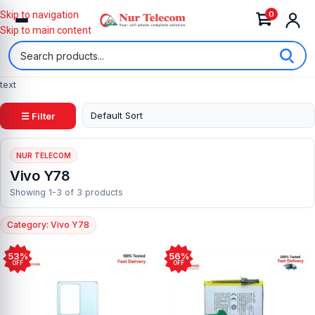
0
Skip to navigation
Skip to main content
text
☰ Filter
NUR TELECOM
Vivo Y78
Showing 1-3 of 3 products
Category: Vivo Y78
53%
56%
OFF
OFF