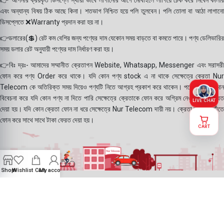
👉 আপনার ক্রয়কৃত ডিসপ্লে স্থায়ী ভাবে লাগানোর আগে মোবাইলে লাগিয়ে চেক করে নিবেন কালার
এবং অন্যান্য বিষয় ঠিক আছে কিনা। শতভাগ নিশ্চিত হয়ে পলি তুলবেন। পলি তোলা বা আঠা লাগানো
ডিসপ্লেতে ❌Warranty প্রদান করা হয় না।
👉ডলারের(💲) রেট কম বেশির জন্য পণ্যের দাম যেকোন সময় বাড়তে বা কমতে পারে। পণ্য ডেলিভারির
সময় ডলার রেট অনুযায়ী পণ্যের দাম নির্ধারণ করা হয়।
👉বিঃ দ্রঃ- আমাদের সম্মানীত ক্রেতাগন Website, Whatsapp, Messenger এবং সরাসরী
ফোন করে পণ্য Order করে থাকে। যদি কোন পণ্য stock এ না থাকে সেক্ষেত্রে ক্রেতা Nur
Telecom কে অতিরিক্ত সময় দিয়েও পণ্যটি নিতে আগ্রহ প্রকাশ করে থাকেন। পণ্যের গুনগত মান
বিবেচনা করে যদি কোন পণ্য না দিতে পারি সেক্ষেত্রে ক্রেতাকে ফোন করে অগ্রিম নেওয়া টাকা ফেরত
LIVE CHAT
দেয়া হয়। যদি কোন ক্রেতা ফোন না ধরে সেক্ষেত্রে Nur Telecom দায়ী নয়। ক্রেতা যদি পরবর্তীতে
ফোন করে সাথে সাথে টাকা ফেরত দেয়া হয়।
CART
Shop
Wishlist
Cart
My account
©2025
Nur Telecom
- All Rights Reserved || Created with ❤