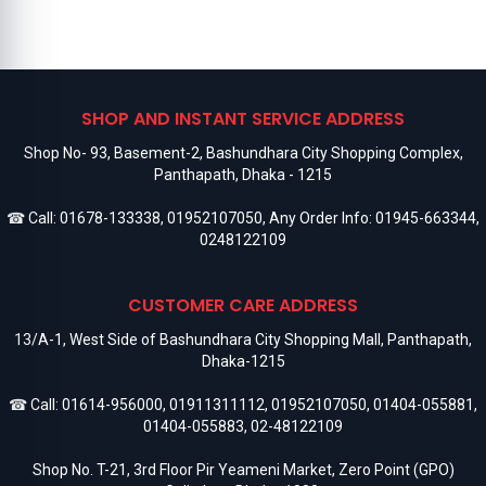
SHOP AND INSTANT SERVICE ADDRESS
Shop No- 93, Basement-2, Bashundhara City Shopping Complex,
Panthapath, Dhaka - 1215
☎ Call:
01678-133338
,
01952107050
, Any Order Info:
01945-663344
,
0248122109
CUSTOMER CARE ADDRESS
13/A-1, West Side of Bashundhara City Shopping Mall, Panthapath,
Dhaka-1215
☎ Call:
01614-956000
,
01911311112
,
01952107050
,
01404-055881
,
01404-055883
,
02-48122109
Shop No. T-21, 3rd Floor Pir Yeameni Market, Zero Point (GPO)