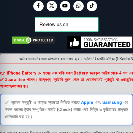
অর্ডার কনফার্মের সময় আপনাকে কল দেওয়া হবে । ডেলিভারি চার্জটা অগ্রিম (bKash/Na
👉 iPhone Battery ১৮ মাসের এবং বাকি সকল Battery ক্রয়কৃত তারিখ থেকে 4 মাস এর
✅Guarantee পাবেন। উল্লেখ্য, ব্যাটারি ফুলে গেলে তা কোনোভাবেই গ্যারান্টি বা ওয়ারেন্টির
আওতাভুক্ত হবে না।
✅ গ্রাহক সন্তুষ্টি ও পণ্যের স্বচ্ছতা নিশ্চিত করতে
Apple
এবং
Samsung
এর
সকল ধরনের ট্যাব সম্পূর্ণরূপে যাচাই (Check) করার পরই বিক্রি ও কুরিয়ারের মাধ্যমে
ডেলিভারি করা হয়।