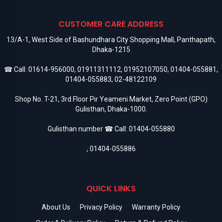
CUSTOMER CARE ADDRESS
13/A-1, West Side of Bashundhara City Shopping Mall, Panthapath,
Dhaka-1215
☎ Call:
01614-956000
,
01911311112
,
01952107050
,
01404-055881
,
01404-055883
,
02-48122109
Shop No. T-21, 3rd Floor Pir Yeameni Market, Zero Point (GPO)
Gulisthan, Dhaka-1000.
Gulisthan number ☎ Call:
01404-055880
,
01404-055886
QUICK LINKS
About Us
Privacy Policy
Warranty Policy