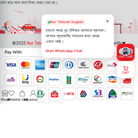
ফোন করে সাথে সাথে টাকা ফেরত দেয়া হয়।
×
Nur Telecom Support
হ্যালো স্যার! নূর টেলিকমে আপনাকে স্বাগতম।
আপনার প্রয়োজনীয় সহায়তার জন্য আমরা
এখানে আছি।
©2025
Nur Telecom
- All Rights Reserved || Created with ❤
Start WhatsApp Chat
LIVE CHAT
CART
Shop
Wishlist
Cart
My account