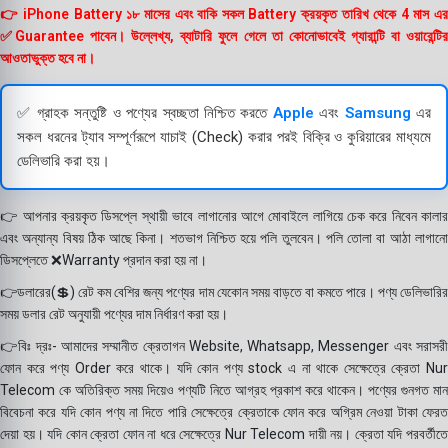
👉 iPhone Battery ১৮ মাসের এবং বাকি সকল Battery ক্রয়কৃত তারিখ থেকে 4 মাস এর
✅Guarantee পাবেন। উল্লেখ্য, ব্যাটারি ফুলে গেলে তা কোনোভাবেই গ্যারান্টি বা ওয়ারেন্টির
আওতাভুক্ত হবে না।
✅ গ্রাহক সন্তুষ্টি ও পণ্যের স্বচ্ছতা নিশ্চিত করতে
Apple
এবং
Samsung
এর
সকল ধরনের ট্যাব সম্পূর্ণরূপে যাচাই (Check) করার পরই বিক্রি ও কুরিয়ারের মাধ্যমে
ডেলিভারি করা হয়।
👉 আপনার ক্রয়কৃত ডিসপ্লে স্থায়ী ভাবে লাগানোর আগে মোবাইলে লাগিয়ে চেক করে নিবেন কালার
এবং অন্যান্য বিষয় ঠিক আছে কিনা। শতভাগ নিশ্চিত হয়ে পলি তুলবেন। পলি তোলা বা আঠা লাগানো
ডিসপ্লেতে ❌Warranty প্রদান করা হয় না।
👉ডলারের(💲) রেট কম বেশির জন্য পণ্যের দাম যেকোন সময় বাড়তে বা কমতে পারে। পণ্য ডেলিভারির
সময় ডলার রেট অনুযায়ী পণ্যের দাম নির্ধারণ করা হয়।
👉বিঃ দ্রঃ- আমাদের সম্মানীত ক্রেতাগন Website, Whatsapp, Messenger এবং সরাসরী
ফোন করে পণ্য Order করে থাকে। যদি কোন পণ্য stock এ না থাকে সেক্ষেত্রে ক্রেতা Nur
Telecom কে অতিরিক্ত সময় দিয়েও পণ্যটি নিতে আগ্রহ প্রকাশ করে থাকেন। পণ্যের গুনগত মান
বিবেচনা করে যদি কোন পণ্য না দিতে পারি সেক্ষেত্রে ক্রেতাকে ফোন করে অগ্রিম নেওয়া টাকা ফেরত
দেয়া হয়। যদি কোন ক্রেতা ফোন না ধরে সেক্ষেত্রে Nur Telecom দায়ী নয়। ক্রেতা যদি পরবর্তীতে