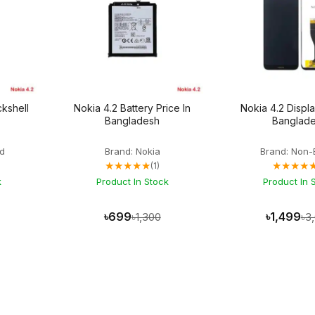
ckshell
Nokia 4.2 Battery Price In
Nokia 4.2 Displa
Bangladesh
Banglad
d
Brand: Nokia
Brand: Non-
★★★★★
★★★★
(1)
k
Product In Stock
Product In 
৳699
৳1,499
৳1,300
৳3