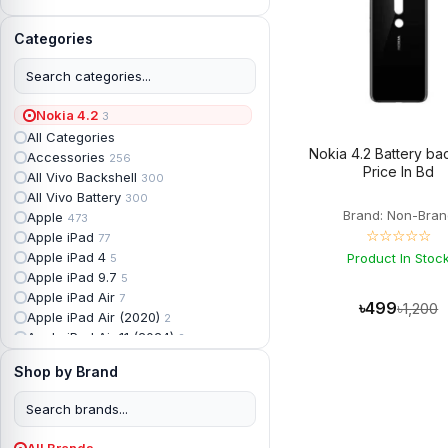
Categories
Nokia 4.2
3
All Categories
Nokia 4.2 Battery ba
Accessories
256
Price In Bd
All Vivo Backshell
300
All Vivo Battery
300
Brand: Non-Bran
Apple
473
☆☆☆☆☆
Apple iPad
77
Apple iPad 4
Product In Stoc
5
Apple iPad 9.7
5
Apple iPad Air
7
৳499
৳1,200
Apple iPad Air (2020)
2
Apple iPad Air 11 (2024)
2
Apple iPad Air 3
3
Shop by Brand
Apple iPad Backshell
6
Apple iPad Battery
13
Apple iPad Display
18
Apple iPad Mini
7
All Brands