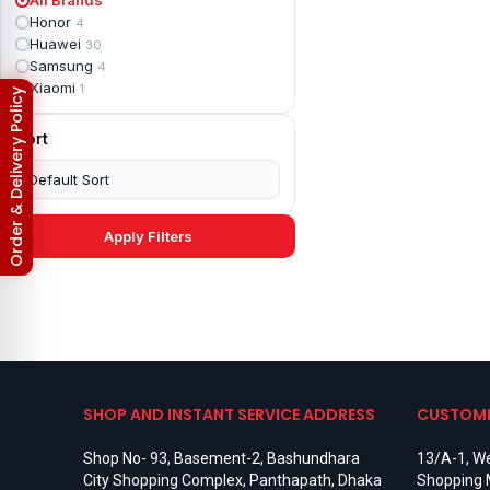
Apple iPad mini 2
2
Honor
4
Apple iPad Mini 3
6
Huawei
30
Apple iPad mini 4
2
Samsung
4
Apple iPad Pro 10.5
5
Xiaomi
1
Return & Refund Policy
Apple iPad Pro 11
7
Apple iPad Pro 12.9
6
Sort
Apple iPad Pro 12.9 2nd Gen
5
Apple iPad Pro 9.7 (2016)
6
Apple iPad Pro 9.7 (2018)
7
Asus Phone
49
Asus ROG
4
Apply Filters
Asus ROG Phone 2
4
Asus ROG Phone 3
4
Asus ROG Phone 5
3
Asus ROG Phone 5 Pro
3
Asus ROG Phone 5s
2
Asus ROG Phone 5s Pro
3
Asus Rog Phone 6
3
Asus Rog Phone 6 Pro
3
SHOP AND INSTANT SERVICE ADDRESS
CUSTOME
Asus Rog Phone 7
3
Asus Rog Phone 7 Ultimate
3
Shop No- 93, Basement-2, Bashundhara
13/A-1, We
Asus ROG Phone 8
3
City Shopping Complex, Panthapath, Dhaka
Shopping 