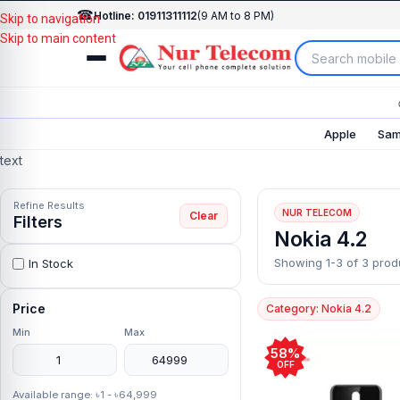
☎
Hotline: 01911311112
(9 AM to 8 PM)
Skip to navigation
Skip to main content
Apple
Sam
text
Refine Results
NUR TELECOM
Clear
Filters
Nokia 4.2
Showing 1-3 of 3 prod
In Stock
Price
Category: Nokia 4.2
Min
Max
58%
OFF
Available range: ৳1 - ৳64,999