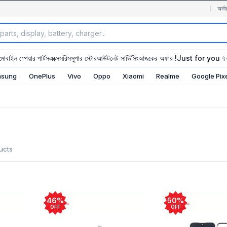
অর্ডা
মোবাইল স্পেয়ার পার্টস
এক্সেসরিস
সুপার স্টোর
আউটলেট সার্ভিসিং
আজকের অফার !
Just for you 
sung
OnePlus
Vivo
Oppo
Xiaomi
Realme
Google Pix
ucts
46%
50%
OFF
OFF