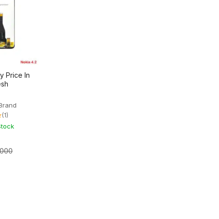
y Price In
esh
Brand
★
(1)
Stock
,000