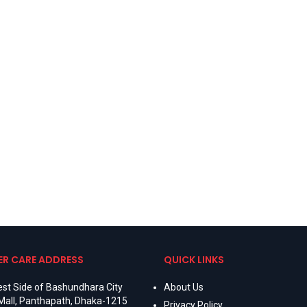
R CARE ADDRESS
QUICK LINKS
st Side of Bashundhara City
About Us
Mall, Panthapath, Dhaka-1215
Privacy Policy