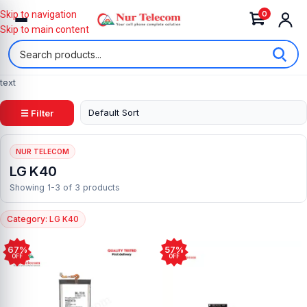
0
Skip to navigation
Skip to main content
text
☰ Filter
NUR TELECOM
LG K40
Showing 1-3 of 3 products
Category: LG K40
67%
57%
OFF
OFF