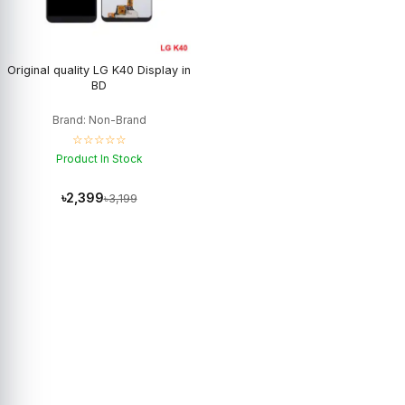
Original quality LG K40 Display in
BD
Brand: Non-Brand
☆☆☆☆☆
Product In Stock
৳2,399
৳3,199