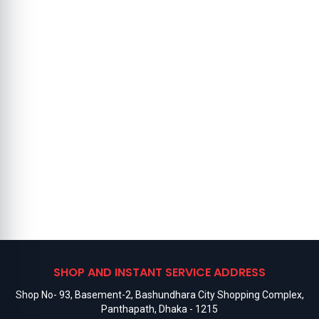
SHOP AND INSTANT SERVICE ADDRESS
Shop No- 93, Basement-2, Bashundhara City Shopping Complex,
Panthapath, Dhaka - 1215