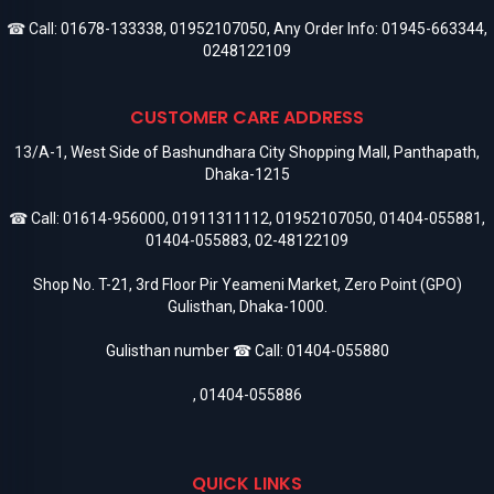
☎ Call:
01678-133338
,
01952107050
, Any Order Info:
01945-663344
,
0248122109
CUSTOMER CARE ADDRESS
13/A-1, West Side of Bashundhara City Shopping Mall, Panthapath,
Dhaka-1215
☎ Call:
01614-956000
,
01911311112
,
01952107050
,
01404-055881
,
01404-055883
,
02-48122109
Shop No. T-21, 3rd Floor Pir Yeameni Market, Zero Point (GPO)
Gulisthan, Dhaka-1000.
Gulisthan number ☎ Call:
01404-055880
,
01404-055886
QUICK LINKS