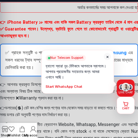
অর্ডার কনফার্মের সময় আপনাকে কল দেওয়া হব
👉 iPhone Battery ১৮ মাসের এবং বাকি সকল Battery ক্রয়কৃত তারিখ থেকে 4 মাস এর
✅Guarantee পাবেন। উল্লেখ্য, ব্যাটারি ফুলে গেলে তা কোনোভাবেই গ্যারান্টি বা ওয়ারেন্টির
আওতাভুক্ত হবে না।
✅ গ্রাহক সন্তুষ্টি ও পণ্যের স্বচ্ছতা নিশ্চিত করতে
Apple
এবং
Samsung
এর
×
Nur Telecom Support
সকল ধরনের ট্যাব সম্পূর্ণরূপে যাচাই (Check) করার পরই বিক্রি ও কুরিয়ারের মাধ্যমে
হ্যালো স্যার! নূর টেলিকমে আপনাকে স্বাগতম।
ডেলিভারি করা হয়।
আপনার প্রয়োজনীয় সহায়তার জন্য আমরা
এখানে আছি।
👉 আপনার ক্রয়কৃত ডিসপ্লে স্থায়ী ভাবে লাগানোর আগে মোবাইলে লাগিয়ে চেক করে নিবেন কালার
Start WhatsApp Chat
এবং অন্যান্য বিষয় ঠিক আছে কিনা। শতভাগ নিশ্চিত হয়ে পলি তুলবেন। পলি তোলা বা আঠা লাগানো
LIVE CHAT
ডিসপ্লেতে ❌Warranty প্রদান করা হয় না।
👉ডলারের(💲) রেট কম বেশির জন্য পণ্যের দাম যেকোন সময় বাড়তে বা কমতে পারে। পণ্য ডেলিভারির
CART
সময় ডলার রেট অনুযায়ী পণ্যের দাম নির্ধারণ করা হয়।
👉বিঃ দ্রঃ- আমাদের সম্মানীত ক্রেতাগন Website, Whatsapp, Messenger এবং সরাসরী
ফোন করে পণ্য Order করে থাকে। যদি কোন পণ্য stock এ না থাকে সেক্ষেত্রে ক্রেতা Nur
Shop
Wishlist
Cart
My account
Telecom কে অতিরিক্ত সময় দিয়েও পণ্যটি নিতে আগ্রহ প্রকাশ করে থাকেন। পণ্যের গুনগত মান