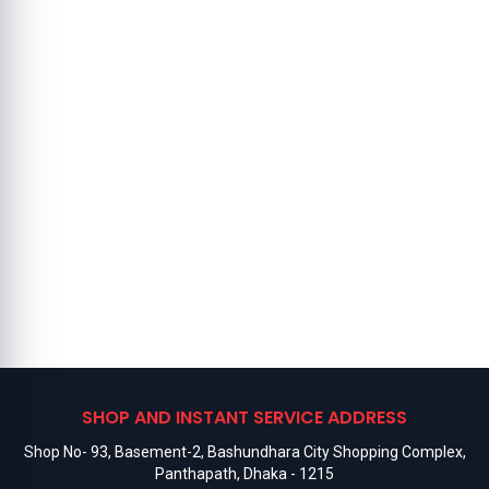
SHOP AND INSTANT SERVICE ADDRESS
Shop No- 93, Basement-2, Bashundhara City Shopping Complex,
Panthapath, Dhaka - 1215