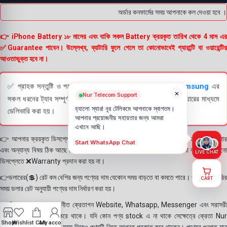
অর্ডার কনফার্মের সময় আপনাকে কল দেওয়া হবে । 
👉 iPhone Battery ১৮ মাসের এবং বাকি সকল Battery ক্রয়কৃত তারিখ থেকে 4 মাস এর
✅Guarantee পাবেন। উল্লেখ্য, ব্যাটারি ফুলে গেলে তা কোনোভাবেই গ্যারান্টি বা ওয়ারেন্টির
আওতাভুক্ত হবে না।
✅ গ্রাহক সন্তুষ্টি ও পণ্যের স্বচ্ছতা নিশ্চিত করতে
Apple
এবং
Samsung
এর
×
Nur Telecom Support
সকল ধরনের ট্যাব সম্পূর্ণরূপে যাচাই (Check) করার পরই বিক্রি ও কুরিয়ারের মাধ্যমে
হ্যালো স্যার! নূর টেলিকমে আপনাকে স্বাগতম।
ডেলিভারি করা হয়।
আপনার প্রয়োজনীয় সহায়তার জন্য আমরা
এখানে আছি।
👉 আপনার ক্রয়কৃত ডিসপ্লে স্থায়ী ভাবে লাগানোর আগে মোবাইলে লাগিয়ে চেক করে নিবেন কালার
Start WhatsApp Chat
এবং অন্যান্য বিষয় ঠিক আছে কিনা। শতভাগ নিশ্চিত হয়ে পলি তুলবেন। পলি তোলা বা আঠা লাগানো
LIVE CHAT
ডিসপ্লেতে ❌Warranty প্রদান করা হয় না।
👉ডলারের(💲) রেট কম বেশির জন্য পণ্যের দাম যেকোন সময় বাড়তে বা কমতে পারে। পণ্য ডেলিভারির
CART
সময় ডলার রেট অনুযায়ী পণ্যের দাম নির্ধারণ করা হয়।
👉বিঃ দ্রঃ- আমাদের সম্মানীত ক্রেতাগন Website, Whatsapp, Messenger এবং সরাসরী
ফোন করে পণ্য Order করে থাকে। যদি কোন পণ্য stock এ না থাকে সেক্ষেত্রে ক্রেতা Nur
Shop
Wishlist
Cart
My account
Telecom কে অতিরিক্ত সময় দিয়েও পণ্যটি নিতে আগ্রহ প্রকাশ করে থাকেন। পণ্যের গুনগত মান