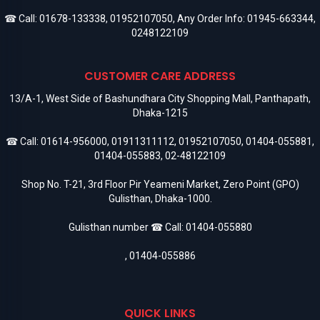
☎ Call:
01678-133338
,
01952107050
, Any Order Info:
01945-663344
,
0248122109
CUSTOMER CARE ADDRESS
13/A-1, West Side of Bashundhara City Shopping Mall, Panthapath,
Dhaka-1215
☎ Call:
01614-956000
,
01911311112
,
01952107050
,
01404-055881
,
01404-055883
,
02-48122109
Shop No. T-21, 3rd Floor Pir Yeameni Market, Zero Point (GPO)
Gulisthan, Dhaka-1000.
Gulisthan number ☎ Call:
01404-055880
,
01404-055886
QUICK LINKS