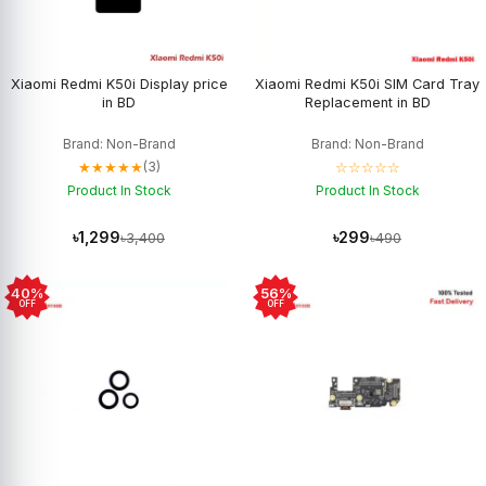
Xiaomi Redmi K50i Display price
Xiaomi Redmi K50i SIM Card Tray
in BD
Replacement in BD
Brand: Non-Brand
Brand: Non-Brand
★★★★★
☆☆☆☆☆
(3)
Product In Stock
Product In Stock
৳1,299
৳299
৳3,400
৳490
40%
56%
OFF
OFF