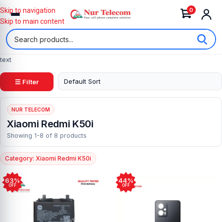
0
Skip to navigation
Skip to main content
text
☰ Filter
NUR TELECOM
Xiaomi Redmi K50i
Showing 1-8 of 8 products
Category: Xiaomi Redmi K50i
63%
44%
OFF
OFF