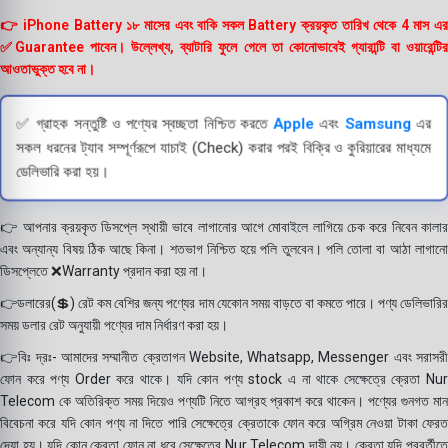
👉 iPhone Battery ১৮ মাসের এবং বাকি সকল Battery ক্রয়কৃত তারিখ থেকে 4 মাস এর
✅Guarantee পাবেন। উল্লেখ্য, ব্যাটারি ফুলে গেলে তা কোনোভাবেই গ্যারান্টি বা ওয়ারেন্টির
আওতাভুক্ত হবে না।
✅ গ্রাহক সন্তুষ্টি ও পণ্যের স্বচ্ছতা নিশ্চিত করতে
Apple
এবং
Samsung
এর
সকল ধরনের ট্যাব সম্পূর্ণরূপে যাচাই (Check) করার পরই বিক্রি ও কুরিয়ারের মাধ্যমে
ডেলিভারি করা হয়।
👉 আপনার ক্রয়কৃত ডিসপ্লে স্থায়ী ভাবে লাগানোর আগে মোবাইলে লাগিয়ে চেক করে নিবেন কালার
এবং অন্যান্য বিষয় ঠিক আছে কিনা। শতভাগ নিশ্চিত হয়ে পলি তুলবেন। পলি তোলা বা আঠা লাগানো
ডিসপ্লেতে ❌Warranty প্রদান করা হয় না।
👉ডলারের(💲) রেট কম বেশির জন্য পণ্যের দাম যেকোন সময় বাড়তে বা কমতে পারে। পণ্য ডেলিভারির
সময় ডলার রেট অনুযায়ী পণ্যের দাম নির্ধারণ করা হয়।
👉বিঃ দ্রঃ- আমাদের সম্মানীত ক্রেতাগন Website, Whatsapp, Messenger এবং সরাসরী
ফোন করে পণ্য Order করে থাকে। যদি কোন পণ্য stock এ না থাকে সেক্ষেত্রে ক্রেতা Nur
Telecom কে অতিরিক্ত সময় দিয়েও পণ্যটি নিতে আগ্রহ প্রকাশ করে থাকেন। পণ্যের গুনগত মান
বিবেচনা করে যদি কোন পণ্য না দিতে পারি সেক্ষেত্রে ক্রেতাকে ফোন করে অগ্রিম নেওয়া টাকা ফেরত
দেয়া হয়। যদি কোন ক্রেতা ফোন না ধরে সেক্ষেত্রে Nur Telecom দায়ী নয়। ক্রেতা যদি পরবর্তীতে