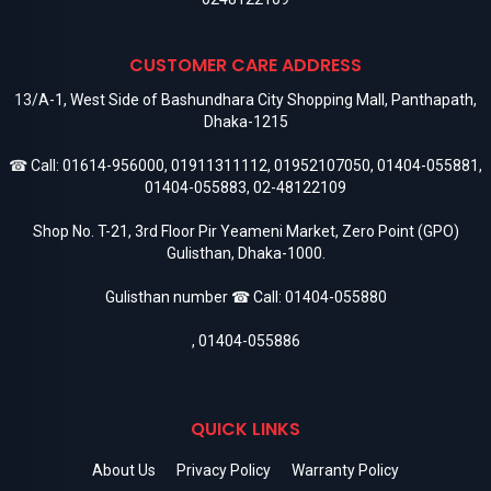
CUSTOMER CARE ADDRESS
13/A-1, West Side of Bashundhara City Shopping Mall, Panthapath,
Dhaka-1215
☎ Call:
01614-956000
,
01911311112
,
01952107050
,
01404-055881
,
01404-055883
,
02-48122109
Shop No. T-21, 3rd Floor Pir Yeameni Market, Zero Point (GPO)
Gulisthan, Dhaka-1000.
Gulisthan number ☎ Call:
01404-055880
,
01404-055886
QUICK LINKS
About Us
Privacy Policy
Warranty Policy