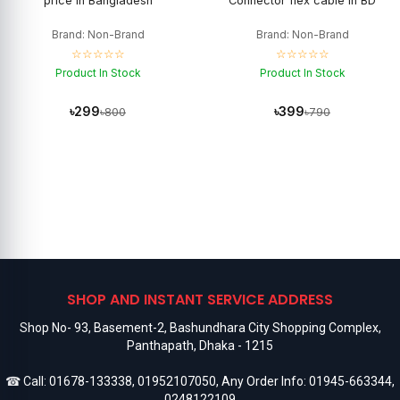
price in Bangladesh
Connector flex cable in BD
Brand: Non-Brand
Brand: Non-Brand
☆☆☆☆☆
☆☆☆☆☆
Product In Stock
Product In Stock
৳299
৳399
৳800
৳790
SHOP AND INSTANT SERVICE ADDRESS
Shop No- 93, Basement-2, Bashundhara City Shopping Complex,
Panthapath, Dhaka - 1215
☎ Call:
01678-133338
,
01952107050
, Any Order Info:
01945-663344
,
0248122109