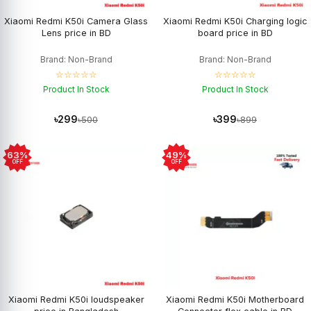
Xiaomi Redmi K50i Camera Glass
Xiaomi Redmi K50i Charging logic
Lens price in BD
board price in BD
Brand: Non-Brand
Brand: Non-Brand
☆☆☆☆☆
☆☆☆☆☆
Product In Stock
Product In Stock
৳299
৳399
৳500
৳899
63%
49%
OFF
OFF
Xiaomi Redmi K50i loudspeaker
Xiaomi Redmi K50i Motherboard