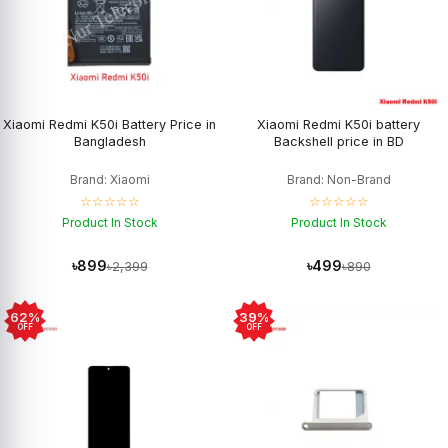
Xiaomi Redmi K50i Battery Price in
Xiaomi Redmi K50i battery
Bangladesh
Backshell price in BD
Brand: Xiaomi
Brand: Non-Brand
☆☆☆☆☆
☆☆☆☆☆
Product In Stock
Product In Stock
৳899
৳499
৳2,399
৳890
62%
39%
OFF
OFF