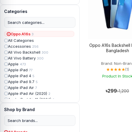
Categories
Oppo A16s
3
All Categories
Oppo A16s Backshell P
Accessories
256
Bangladesh
All Vivo Backshell
300
All Vivo Battery
300
Brand: Non-Bran
Apple
473
★★★★★
(1)
Apple iPad
77
Apple iPad 4
Product In Stoc
5
Apple iPad 9.7
5
Apple iPad Air
7
৳299
৳1,200
Apple iPad Air (2020)
2
Apple iPad Air 11 (2024)
2
Apple iPad Air 3
3
Shop by Brand
Apple iPad Backshell
6
Apple iPad Battery
13
Apple iPad Display
18
Apple iPad Mini
7
All Brands