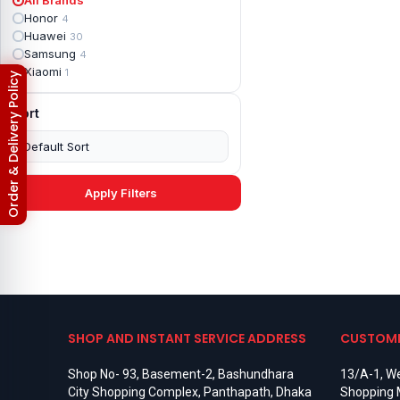
Apple iPad mini 2
2
Honor
4
Apple iPad Mini 3
6
Huawei
30
Apple iPad mini 4
2
Samsung
4
Apple iPad Pro 10.5
5
Xiaomi
1
Order & Delivery Policy
Apple iPad Pro 11
7
Apple iPad Pro 12.9
6
Sort
Apple iPad Pro 12.9 2nd Gen
5
Apple iPad Pro 9.7 (2016)
6
Apple iPad Pro 9.7 (2018)
7
Asus Phone
49
Asus ROG
4
Apply Filters
Asus ROG Phone 2
4
Asus ROG Phone 3
4
Asus ROG Phone 5
3
Asus ROG Phone 5 Pro
3
Asus ROG Phone 5s
2
Asus ROG Phone 5s Pro
3
Asus Rog Phone 6
3
Asus Rog Phone 6 Pro
3
SHOP AND INSTANT SERVICE ADDRESS
CUSTOME
Asus Rog Phone 7
3
Asus Rog Phone 7 Ultimate
3
Shop No- 93, Basement-2, Bashundhara
13/A-1, We
Asus ROG Phone 8
3
City Shopping Complex, Panthapath, Dhaka
Shopping 