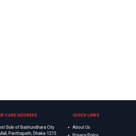
R CARE ADDRESS
QUICK LINKS
st Side of Bashundhara City
About Us
Mall, Panthapath, Dhaka-1215
Privacy Policy