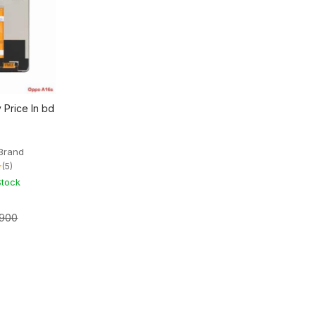
 Price In bd
Brand
★
(5)
Stock
,900