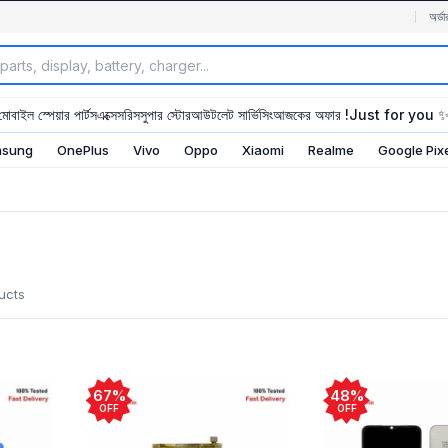
অর্ডা
মোবাইল স্পেয়ার পার্টস
এক্সেসরিস
সুপার স্টোর
আউটলেট সার্ভিসিং
আজকের অফার !
Just for you 
sung
OnePlus
Vivo
Oppo
Xiaomi
Realme
Google Pix
ucts
67%
48%
OFF
OFF