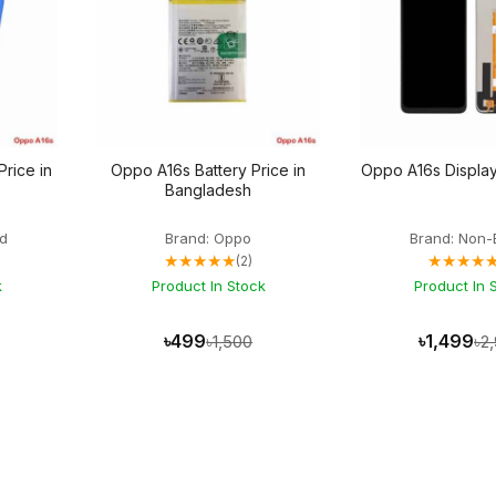
rice in
Oppo A16s Battery Price in
Oppo A16s Display
Bangladesh
d
Brand: Oppo
Brand: Non-
★★★★★
★★★★
(2)
k
Product In Stock
Product In 
৳499
৳1,499
৳1,500
৳2