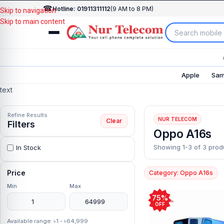
☎
Hotline: 01911311112
(9 AM to 8 PM)
Skip to navigation
Skip to main content
Apple
Sam
text
Refine Results
NUR TELECOM
Clear
Filters
Oppo A16s
Showing 1-3 of 3 prod
In Stock
Price
Category: Oppo A16s
Min
Max
75%
OFF
Available range: ৳1 - ৳64,999