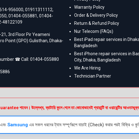
Warranty Policy
614-956000
,
01911311112
,
Order & Delivery Policy
050
,
01404-055881
,
01404-
2-48122109
Return & Refund Policy
Nur Telecom (FAQs)
-21, 3rd Floor Pir Yeameni
Best iPad repair services in Dhaka
ro Point (GPO) Gulisthan, Dhaka-
Bangladesh
Best iPhone repair services in B
 number ☎ Call:
01404-055880
City, Dhaka, Bangladesh
We Are Hiring
55886
Technician Partner
e পাবেন। উল্লেখ্য, ব্যাটারি ফুলে গেলে তা কোনোভাবেই গ্যারান্টি বা ওয়ারেন্টির আওতাভুক্
এবং
Samsung
এর সকল ধরনের ট্যাব সম্পূর্ণরূপে যাচাই (Check) করার পরই বিক্রি ও কুর