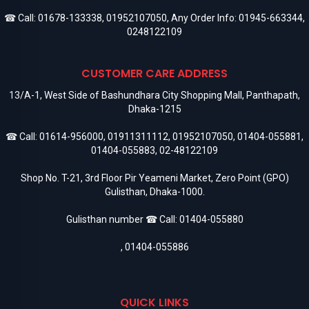
☎ Call:
01678-133338
,
01952107050
, Any Order Info:
01945-663344
,
0248122109
CUSTOMER CARE ADDRESS
13/A-1, West Side of Bashundhara City Shopping Mall, Panthapath,
Dhaka-1215
☎ Call:
01614-956000
,
01911311112
,
01952107050
,
01404-055881
,
01404-055883
,
02-48122109
Shop No. T-21, 3rd Floor Pir Yeameni Market, Zero Point (GPO)
Gulisthan, Dhaka-1000.
Gulisthan number ☎ Call:
01404-055880
,
01404-055886
QUICK LINKS