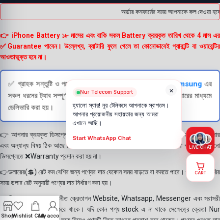
অর্ডার কনফার্মের সময় আপনাকে কল দেওয়া হবে
👉 iPhone Battery ১৮ মাসের এবং বাকি সকল Battery ক্রয়কৃত তারিখ থেকে 4 মাস এর
✅Guarantee পাবেন। উল্লেখ্য, ব্যাটারি ফুলে গেলে তা কোনোভাবেই গ্যারান্টি বা ওয়ারেন্টির
আওতাভুক্ত হবে না।
✅ গ্রাহক সন্তুষ্টি ও পণ্যের স্বচ্ছতা নিশ্চিত করতে
Apple
এবং
Samsung
এর
×
Nur Telecom Support
সকল ধরনের ট্যাব সম্পূর্ণরূপে যাচাই (Check) করার পরই বিক্রি ও কুরিয়ারের মাধ্যমে
হ্যালো স্যার! নূর টেলিকমে আপনাকে স্বাগতম।
ডেলিভারি করা হয়।
আপনার প্রয়োজনীয় সহায়তার জন্য আমরা
এখানে আছি।
👉 আপনার ক্রয়কৃত ডিসপ্লে স্থায়ী ভাবে লাগানোর আগে মোবাইলে লাগিয়ে চেক করে নিবেন কালার
Start WhatsApp Chat
এবং অন্যান্য বিষয় ঠিক আছে কিনা। শতভাগ নিশ্চিত হয়ে পলি তুলবেন। পলি তোলা বা আঠা লাগানো
LIVE CHAT
ডিসপ্লেতে ❌Warranty প্রদান করা হয় না।
👉ডলারের(💲) রেট কম বেশির জন্য পণ্যের দাম যেকোন সময় বাড়তে বা কমতে পারে। পণ্য ডেলিভারির
CART
সময় ডলার রেট অনুযায়ী পণ্যের দাম নির্ধারণ করা হয়।
👉বিঃ দ্রঃ- আমাদের সম্মানীত ক্রেতাগন Website, Whatsapp, Messenger এবং সরাসরী
ফোন করে পণ্য Order করে থাকে। যদি কোন পণ্য stock এ না থাকে সেক্ষেত্রে ক্রেতা Nur
Shop
Wishlist
Cart
My account
Telecom কে অতিরিক্ত সময় দিয়েও পণ্যটি নিতে আগ্রহ প্রকাশ করে থাকেন। পণ্যের গুনগত মান