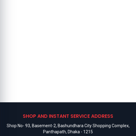
SHOP AND INSTANT SERVICE ADDRESS
Shop No- 93, Basement-2, Bashundhara City Shopping Complex,
Panthapath, Dhaka - 1215