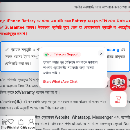
অর্ডার কনফার্মের সময় আপনাকে কল দেওয়া হব
👉 iPhone Battery ১৮ মাসের এবং বাকি সকল Battery ক্রয়কৃত তারিখ থেকে 4 মাস এর
✅Guarantee পাবেন। উল্লেখ্য, ব্যাটারি ফুলে গেলে তা কোনোভাবেই গ্যারান্টি বা ওয়ারেন্টির
আওতাভুক্ত হবে না।
✅ গ্রাহক সন্তুষ্টি ও পণ্যের স্বচ্ছতা নিশ্চিত করতে
Apple
এবং
Samsung
এর
×
Nur Telecom Support
সকল ধরনের ট্যাব সম্পূর্ণরূপে যাচাই (Check) করার পরই বিক্রি ও কুরিয়ারের মাধ্যমে
হ্যালো স্যার! নূর টেলিকমে আপনাকে স্বাগতম।
ডেলিভারি করা হয়।
আপনার প্রয়োজনীয় সহায়তার জন্য আমরা
এখানে আছি।
👉 আপনার ক্রয়কৃত ডিসপ্লে স্থায়ী ভাবে লাগানোর আগে মোবাইলে লাগিয়ে চেক করে নিবেন কালার
Start WhatsApp Chat
এবং অন্যান্য বিষয় ঠিক আছে কিনা। শতভাগ নিশ্চিত হয়ে পলি তুলবেন। পলি তোলা বা আঠা লাগানো
LIVE CHAT
ডিসপ্লেতে ❌Warranty প্রদান করা হয় না।
👉ডলারের(💲) রেট কম বেশির জন্য পণ্যের দাম যেকোন সময় বাড়তে বা কমতে পারে। পণ্য ডেলিভারির
CART
সময় ডলার রেট অনুযায়ী পণ্যের দাম নির্ধারণ করা হয়।
👉বিঃ দ্রঃ- আমাদের সম্মানীত ক্রেতাগন Website, Whatsapp, Messenger এবং সরাসরী
ফোন করে পণ্য Order করে থাকে। যদি কোন পণ্য stock এ না থাকে সেক্ষেত্রে ক্রেতা Nur
Shop
Wishlist
Cart
My account
Telecom কে অতিরিক্ত সময় দিয়েও পণ্যটি নিতে আগ্রহ প্রকাশ করে থাকেন। পণ্যের গুনগত মান