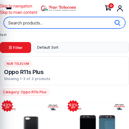
0
Skip to navigation
Skip to main content
text
☰ Filter
NUR TELECOM
Oppo R11s Plus
Showing 1-3 of 3 products
Category: Oppo R11s Plus
43%
63%
OFF
OFF