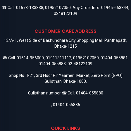
☎ Call:
01678-133338
,
01952107050
, Any Order Info:
01945-663344
,
0248122109
CUSTOMER CARE ADDRESS
13/A-1, West Side of Bashundhara City Shopping Mall, Panthapath,
Dhaka-1215
☎ Call:
01614-956000
,
01911311112
,
01952107050
,
01404-055881
,
01404-055883
,
02-48122109
Shop No. T-21, 3rd Floor Pir Yeameni Market, Zero Point (GPO)
Gulisthan, Dhaka-1000.
Gulisthan number ☎ Call:
01404-055880
,
01404-055886
QUICK LINKS