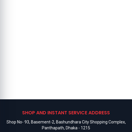
SHOP AND INSTANT SERVICE ADDRESS
Shop No- 93, Basement-2, Bashundhara City Shopping Complex,
Panthapath, Dhaka - 1215