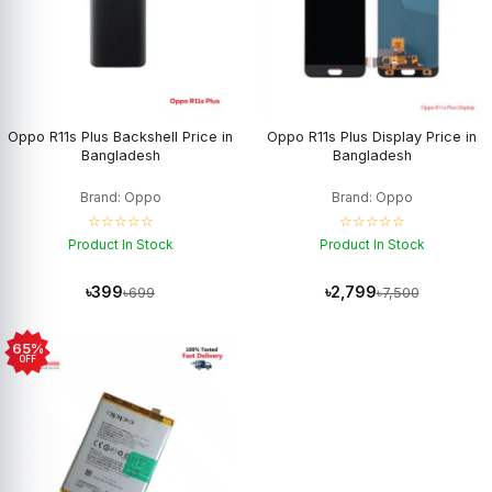
Oppo R11s Plus Backshell Price in
Oppo R11s Plus Display Price in
Bangladesh
Bangladesh
Brand: Oppo
Brand: Oppo
☆☆☆☆☆
☆☆☆☆☆
Product In Stock
Product In Stock
৳399
৳2,799
৳699
৳7,500
65%
OFF