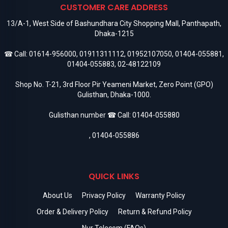
CUSTOMER CARE ADDRESS
13/A-1, West Side of Bashundhara City Shopping Mall, Panthapath,
Dhaka-1215
☎ Call:
01614-956000
,
01911311112
,
01952107050
,
01404-055881
,
01404-055883
,
02-48122109
Shop No. T-21, 3rd Floor Pir Yeameni Market, Zero Point (GPO)
Gulisthan, Dhaka-1000.
Gulisthan number ☎ Call:
01404-055880
,
01404-055886
QUICK LINKS
About Us
Privacy Policy
Warranty Policy
Order & Delivery Policy
Return & Refund Policy
Nur Telecom (FAQs)