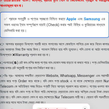
✅Guarantee পাবেন। উল্লেখ্য, ব্যাটারি ফুলে গেলে তা কোনোভাবেই গ্যারান্টি বা ওয়ারেন্টির
আওতাভুক্ত হবে না।
✅ গ্রাহক সন্তুষ্টি ও পণ্যের স্বচ্ছতা নিশ্চিত করতে
Apple
এবং
Samsung
এর
সকল ধরনের ট্যাব সম্পূর্ণরূপে যাচাই (Check) করার পরই বিক্রি ও কুরিয়ারের মাধ্যমে
ডেলিভারি করা হয়।
👉 আপনার ক্রয়কৃত ডিসপ্লে স্থায়ী ভাবে লাগানোর আগে মোবাইলে লাগিয়ে চেক করে নিবেন কালার
এবং অন্যান্য বিষয় ঠিক আছে কিনা। শতভাগ নিশ্চিত হয়ে পলি তুলবেন। পলি তোলা বা আঠা লাগানো
ডিসপ্লেতে ❌Warranty প্রদান করা হয় না।
👉ডলারের(💲) রেট কম বেশির জন্য পণ্যের দাম যেকোন সময় বাড়তে বা কমতে পারে। পণ্য ডেলিভারির
সময় ডলার রেট অনুযায়ী পণ্যের দাম নির্ধারণ করা হয়।
👉বিঃ দ্রঃ- আমাদের সম্মানীত ক্রেতাগন Website, Whatsapp, Messenger এবং সরাসরী
ফোন করে পণ্য Order করে থাকে। যদি কোন পণ্য stock এ না থাকে সেক্ষেত্রে ক্রেতা Nur
Telecom কে অতিরিক্ত সময় দিয়েও পণ্যটি নিতে আগ্রহ প্রকাশ করে থাকেন। পণ্যের গুনগত মান
বিবেচনা করে যদি কোন পণ্য না দিতে পারি সেক্ষেত্রে ক্রেতাকে ফোন করে অগ্রিম নেওয়া টাকা ফেরত
দেয়া হয়। যদি কোন ক্রেতা ফোন না ধরে সেক্ষেত্রে Nur Telecom দায়ী নয়। ক্রেতা যদি পরবর্তীতে
ফোন করে সাথে সাথে টাকা ফেরত দেয়া হয়।
×