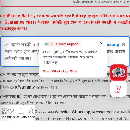
অর্ডার কনফার্মের সময় আপনাকে কল দেওয়া হব
👉 iPhone Battery ১৮ মাসের এবং বাকি সকল Battery ক্রয়কৃত তারিখ থেকে 4 মাস এর
✅Guarantee পাবেন। উল্লেখ্য, ব্যাটারি ফুলে গেলে তা কোনোভাবেই গ্যারান্টি বা ওয়ারেন্টির
আওতাভুক্ত হবে না।
×
✅ গ্রাহক সন্তুষ্টি ও পণ্যের স্বচ্ছতা নিশ্চিত করতে
Apple
এবং
Samsung
এর
Nur Telecom Support
সকল ধরনের ট্যাব সম্পূর্ণরূপে যাচাই (Check) করার পরই বিক্রি ও কুরিয়ারের মাধ্যমে
হ্যালো স্যার! নূর টেলিকমে আপনাকে স্বাগতম।
আপনার প্রয়োজনীয় সহায়তার জন্য আমরা
ডেলিভারি করা হয়।
এখানে আছি।
Start WhatsApp Chat
👉 আপনার ক্রয়কৃত ডিসপ্লে স্থায়ী ভাবে লাগানোর আগে মোবাইলে লাগিয়ে চেক করে নিবেন কালার
LIVE CHAT
এবং অন্যান্য বিষয় ঠিক আছে কিনা। শতভাগ নিশ্চিত হয়ে পলি তুলবেন। পলি তোলা বা আঠা লাগানো
ডিসপ্লেতে ❌Warranty প্রদান করা হয় না।
CART
👉ডলারের(💲) রেট কম বেশির জন্য পণ্যের দাম যেকোন সময় বাড়তে বা কমতে পারে। পণ্য ডেলিভারির
সময় ডলার রেট অনুযায়ী পণ্যের দাম নির্ধারণ করা হয়।
👉বিঃ দ্রঃ- আমাদের সম্মানীত ক্রেতাগন Website, Whatsapp, Messenger এবং সরাসরী
Shop
Wishlist
Cart
My account
ফোন করে পণ্য Order করে থাকে। যদি কোন পণ্য stock এ না থাকে সেক্ষেত্রে ক্রেতা Nur
Telecom কে অতিরিক্ত সময় দিয়েও পণ্যটি নিতে আগ্রহ প্রকাশ করে থাকেন। পণ্যের গুনগত মান