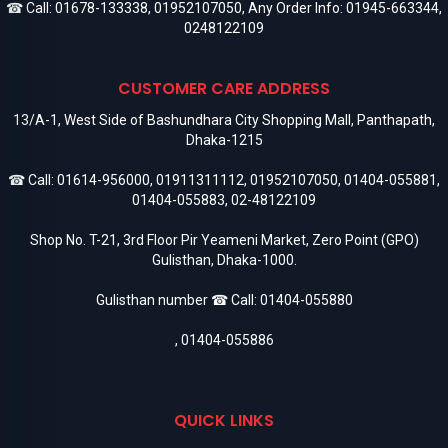
☎ Call:
01678-133338
,
01952107050
, Any Order Info:
01945-663344
,
0248122109
CUSTOMER CARE ADDRESS
13/A-1, West Side of Bashundhara City Shopping Mall, Panthapath,
Dhaka-1215
☎ Call:
01614-956000
,
01911311112
,
01952107050
,
01404-055881
,
01404-055883
,
02-48122109
Shop No. T-21, 3rd Floor Pir Yeameni Market, Zero Point (GPO)
Gulisthan, Dhaka-1000.
Gulisthan number ☎ Call:
01404-055880
,
01404-055886
QUICK LINKS