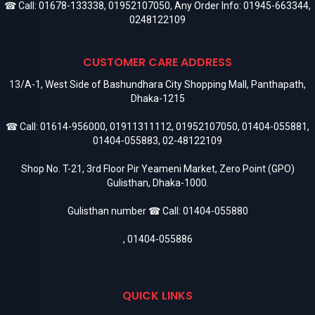
☎ Call:
01678-133338
,
01952107050
, Any Order Info:
01945-663344
,
0248122109
CUSTOMER CARE ADDRESS
13/A-1, West Side of Bashundhara City Shopping Mall, Panthapath,
Dhaka-1215
☎ Call:
01614-956000
,
01911311112
,
01952107050
,
01404-055881
,
01404-055883
,
02-48122109
Shop No. T-21, 3rd Floor Pir Yeameni Market, Zero Point (GPO)
Gulisthan, Dhaka-1000.
Gulisthan number ☎ Call:
01404-055880
,
01404-055886
QUICK LINKS