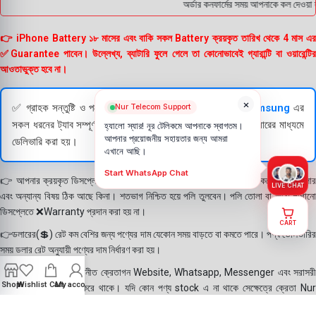
অর্ডার কনফার্মের সময় আপনাকে কল দেওয়া হ
👉 iPhone Battery ১৮ মাসের এবং বাকি সকল Battery ক্রয়কৃত তারিখ থেকে 4 মাস এর
✅Guarantee পাবেন। উল্লেখ্য, ব্যাটারি ফুলে গেলে তা কোনোভাবেই গ্যারান্টি বা ওয়ারেন্টির
আওতাভুক্ত হবে না।
×
✅ গ্রাহক সন্তুষ্টি ও পণ্যের স্বচ্ছতা নিশ্চিত করতে
Apple
এবং
Samsung
এর
Nur Telecom Support
সকল ধরনের ট্যাব সম্পূর্ণরূপে যাচাই (Check) করার পরই বিক্রি ও কুরিয়ারের মাধ্যমে
হ্যালো স্যার! নূর টেলিকমে আপনাকে স্বাগতম।
আপনার প্রয়োজনীয় সহায়তার জন্য আমরা
ডেলিভারি করা হয়।
এখানে আছি।
Start WhatsApp Chat
👉 আপনার ক্রয়কৃত ডিসপ্লে স্থায়ী ভাবে লাগানোর আগে মোবাইলে লাগিয়ে চেক করে নিবেন কালার
LIVE CHAT
এবং অন্যান্য বিষয় ঠিক আছে কিনা। শতভাগ নিশ্চিত হয়ে পলি তুলবেন। পলি তোলা বা আঠা লাগানো
ডিসপ্লেতে ❌Warranty প্রদান করা হয় না।
CART
👉ডলারের(💲) রেট কম বেশির জন্য পণ্যের দাম যেকোন সময় বাড়তে বা কমতে পারে। পণ্য ডেলিভারির
সময় ডলার রেট অনুযায়ী পণ্যের দাম নির্ধারণ করা হয়।
👉বিঃ দ্রঃ- আমাদের সম্মানীত ক্রেতাগন Website, Whatsapp, Messenger এবং সরাসরী
Shop
Wishlist
Cart
My account
ফোন করে পণ্য Order করে থাকে। যদি কোন পণ্য stock এ না থাকে সেক্ষেত্রে ক্রেতা Nur
Telecom কে অতিরিক্ত সময় দিয়েও পণ্যটি নিতে আগ্রহ প্রকাশ করে থাকেন। পণ্যের গুনগত মান