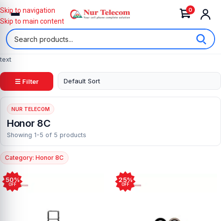
0
Skip to navigation
Skip to main content
text
☰ Filter
NUR TELECOM
Honor 8C
Showing 1-5 of 5 products
Category: Honor 8C
50%
25%
OFF
OFF