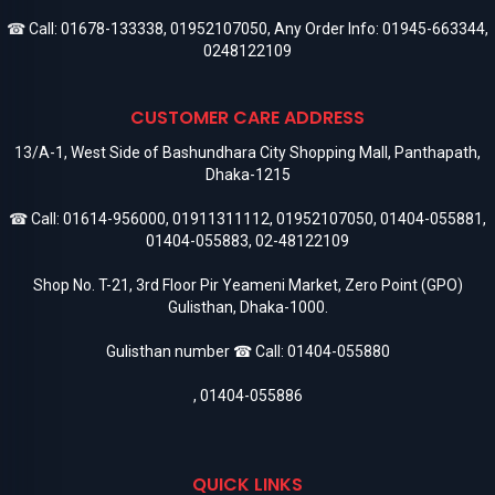
☎ Call:
01678-133338
,
01952107050
, Any Order Info:
01945-663344
,
0248122109
CUSTOMER CARE ADDRESS
13/A-1, West Side of Bashundhara City Shopping Mall, Panthapath,
Dhaka-1215
☎ Call:
01614-956000
,
01911311112
,
01952107050
,
01404-055881
,
01404-055883
,
02-48122109
Shop No. T-21, 3rd Floor Pir Yeameni Market, Zero Point (GPO)
Gulisthan, Dhaka-1000.
Gulisthan number ☎ Call:
01404-055880
,
01404-055886
QUICK LINKS