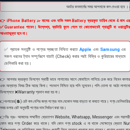
অর্ডার কনফার্মের সময় আপনাকে কল দেওয়া হবে । ড
👉 iPhone Battery ১৮ মাসের এবং বাকি সকল Battery ক্রয়কৃত তারিখ থেকে 4 মাস এর
✅Guarantee পাবেন। উল্লেখ্য, ব্যাটারি ফুলে গেলে তা কোনোভাবেই গ্যারান্টি বা ওয়ারেন্টির
আওতাভুক্ত হবে না।
✅ গ্রাহক সন্তুষ্টি ও পণ্যের স্বচ্ছতা নিশ্চিত করতে
Apple
এবং
Samsung
এর
সকল ধরনের ট্যাব সম্পূর্ণরূপে যাচাই (Check) করার পরই বিক্রি ও কুরিয়ারের মাধ্যমে
ডেলিভারি করা হয়।
👉 আপনার ক্রয়কৃত ডিসপ্লে স্থায়ী ভাবে লাগানোর আগে মোবাইলে লাগিয়ে চেক করে নিবেন কালার
এবং অন্যান্য বিষয় ঠিক আছে কিনা। শতভাগ নিশ্চিত হয়ে পলি তুলবেন। পলি তোলা বা আঠা লাগানো
ডিসপ্লেতে ❌Warranty প্রদান করা হয় না।
👉ডলারের(💲) রেট কম বেশির জন্য পণ্যের দাম যেকোন সময় বাড়তে বা কমতে পারে। পণ্য ডেলিভারির
সময় ডলার রেট অনুযায়ী পণ্যের দাম নির্ধারণ করা হয়।
👉বিঃ দ্রঃ- আমাদের সম্মানীত ক্রেতাগন Website, Whatsapp, Messenger এবং সরাসরী
ফোন করে পণ্য Order করে থাকে। যদি কোন পণ্য stock এ না থাকে সেক্ষেত্রে ক্রেতা Nur
Telecom কে অতিরিক্ত সময় দিয়েও পণ্যটি নিতে আগ্রহ প্রকাশ করে থাকেন। পণ্যের গুনগত মান