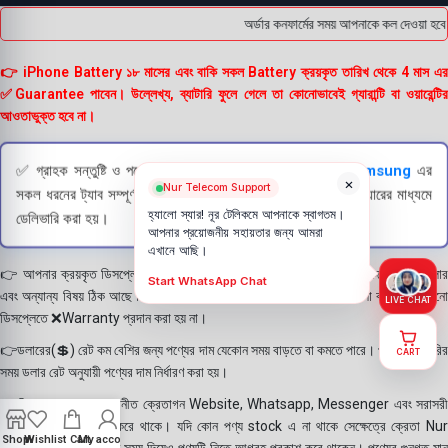
অর্ডার কনফার্মের সময় আপনাকে কল দেওয়া হবে 
👉 iPhone Battery ১৮ মাসের এবং বাকি সকল Battery ক্রয়কৃত তারিখ থেকে 4 মাস এর
✅Guarantee পাবেন। উল্লেখ্য, ব্যাটারি ফুলে গেলে তা কোনোভাবেই গ্যারান্টি বা ওয়ারেন্টির
আওতাভুক্ত হবে না।
✅ গ্রাহক সন্তুষ্টি ও পণ্যের স্বচ্ছতা নিশ্চিত করতে
Apple
এবং
Samsung
এর
×
Nur Telecom Support
সকল ধরনের ট্যাব সম্পূর্ণরূপে যাচাই (Check) করার পরই বিক্রি ও কুরিয়ারের মাধ্যমে
হ্যালো স্যার! নূর টেলিকমে আপনাকে স্বাগতম।
ডেলিভারি করা হয়।
আপনার প্রয়োজনীয় সহায়তার জন্য আমরা
এখানে আছি।
👉 আপনার ক্রয়কৃত ডিসপ্লে স্থায়ী ভাবে লাগানোর আগে মোবাইলে লাগিয়ে চেক করে নিবেন কালার
Start WhatsApp Chat
এবং অন্যান্য বিষয় ঠিক আছে কিনা। শতভাগ নিশ্চিত হয়ে পলি তুলবেন। পলি তোলা বা আঠা লাগানো
LIVE CHAT
ডিসপ্লেতে ❌Warranty প্রদান করা হয় না।
👉ডলারের(💲) রেট কম বেশির জন্য পণ্যের দাম যেকোন সময় বাড়তে বা কমতে পারে। পণ্য ডেলিভারির
CART
সময় ডলার রেট অনুযায়ী পণ্যের দাম নির্ধারণ করা হয়।
👉বিঃ দ্রঃ- আমাদের সম্মানীত ক্রেতাগন Website, Whatsapp, Messenger এবং সরাসরী
ফোন করে পণ্য Order করে থাকে। যদি কোন পণ্য stock এ না থাকে সেক্ষেত্রে ক্রেতা Nur
Shop
Wishlist
Cart
My account
Telecom কে অতিরিক্ত সময় দিয়েও পণ্যটি নিতে আগ্রহ প্রকাশ করে থাকেন। পণ্যের গুনগত মান