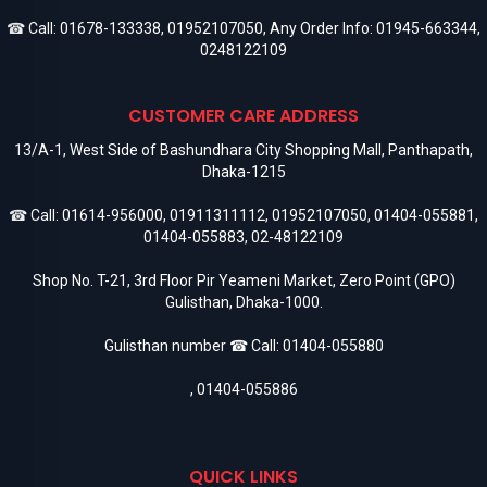
☎ Call:
01678-133338
,
01952107050
, Any Order Info:
01945-663344
,
0248122109
CUSTOMER CARE ADDRESS
13/A-1, West Side of Bashundhara City Shopping Mall, Panthapath,
Dhaka-1215
☎ Call:
01614-956000
,
01911311112
,
01952107050
,
01404-055881
,
01404-055883
,
02-48122109
Shop No. T-21, 3rd Floor Pir Yeameni Market, Zero Point (GPO)
Gulisthan, Dhaka-1000.
Gulisthan number ☎ Call:
01404-055880
,
01404-055886
QUICK LINKS