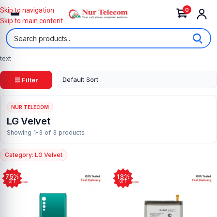
0
Skip to navigation
Skip to main content
text
☰ Filter
NUR TELECOM
LG Velvet
Showing 1-3 of 3 products
Category: LG Velvet
75%
13%
OFF
OFF