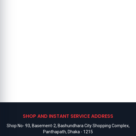
SHOP AND INSTANT SERVICE ADDRESS
Shop No- 93, Basement-2, Bashundhara City Shopping Complex,
Panthapath, Dhaka - 1215