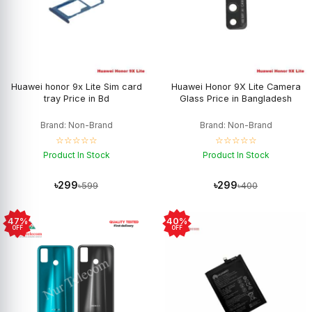
Huawei honor 9x Lite Sim card
Huawei Honor 9X Lite Camera
tray Price in Bd
Glass Price in Bangladesh
Brand: Non-Brand
Brand: Non-Brand
☆☆☆☆☆
☆☆☆☆☆
Product In Stock
Product In Stock
৳299
৳299
৳599
৳400
47%
40%
OFF
OFF