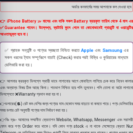
অর্ডার কনফার্মের সময় আপনাকে কল দেওয়া হবে ।
👉 iPhone Battery ১৮ মাসের এবং বাকি সকল Battery ক্রয়কৃত তারিখ থেকে 4 মাস এর
✅Guarantee পাবেন। উল্লেখ্য, ব্যাটারি ফুলে গেলে তা কোনোভাবেই গ্যারান্টি বা ওয়ারেন্টির
আওতাভুক্ত হবে না।
✅ গ্রাহক সন্তুষ্টি ও পণ্যের স্বচ্ছতা নিশ্চিত করতে
Apple
এবং
Samsung
এর
সকল ধরনের ট্যাব সম্পূর্ণরূপে যাচাই (Check) করার পরই বিক্রি ও কুরিয়ারের মাধ্যমে
ডেলিভারি করা হয়।
👉 আপনার ক্রয়কৃত ডিসপ্লে স্থায়ী ভাবে লাগানোর আগে মোবাইলে লাগিয়ে চেক করে নিবেন কালার
এবং অন্যান্য বিষয় ঠিক আছে কিনা। শতভাগ নিশ্চিত হয়ে পলি তুলবেন। পলি তোলা বা আঠা লাগানো
ডিসপ্লেতে ❌Warranty প্রদান করা হয় না।
👉ডলারের(💲) রেট কম বেশির জন্য পণ্যের দাম যেকোন সময় বাড়তে বা কমতে পারে। পণ্য ডেলিভারির
সময় ডলার রেট অনুযায়ী পণ্যের দাম নির্ধারণ করা হয়।
👉বিঃ দ্রঃ- আমাদের সম্মানীত ক্রেতাগন Website, Whatsapp, Messenger এবং সরাসরী
ফোন করে পণ্য Order করে থাকে। যদি কোন পণ্য stock এ না থাকে সেক্ষেত্রে ক্রেতা Nur
Telecom কে অতিরিক্ত সময় দিয়েও পণ্যটি নিতে আগ্রহ প্রকাশ করে থাকেন। পণ্যের গুনগত মান