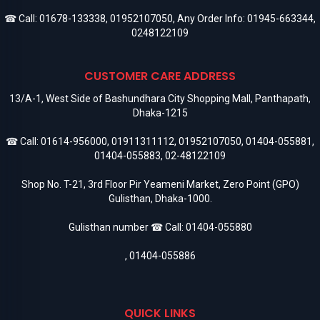
☎ Call:
01678-133338
,
01952107050
, Any Order Info:
01945-663344
,
0248122109
CUSTOMER CARE ADDRESS
13/A-1, West Side of Bashundhara City Shopping Mall, Panthapath,
Dhaka-1215
☎ Call:
01614-956000
,
01911311112
,
01952107050
,
01404-055881
,
01404-055883
,
02-48122109
Shop No. T-21, 3rd Floor Pir Yeameni Market, Zero Point (GPO)
Gulisthan, Dhaka-1000.
Gulisthan number ☎ Call:
01404-055880
,
01404-055886
QUICK LINKS