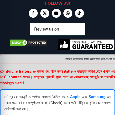
FOLLOW US!
অর্ডার কনফার্মের সময় আপনাকে কল দেওয়া হব
👉 iPhone Battery ১৮ মাসের এবং বাকি সকল Battery ক্রয়কৃত তারিখ থেকে 4 মাস এর
✅Guarantee পাবেন। উল্লেখ্য, ব্যাটারি ফুলে গেলে তা কোনোভাবেই গ্যারান্টি বা ওয়ারেন্টির
আওতাভুক্ত হবে না।
✅ গ্রাহক সন্তুষ্টি ও পণ্যের স্বচ্ছতা নিশ্চিত করতে
Apple
এবং
Samsung
এর
সকল ধরনের ট্যাব সম্পূর্ণরূপে যাচাই (Check) করার পরই বিক্রি ও কুরিয়ারের মাধ্যমে
ডেলিভারি করা হয়।