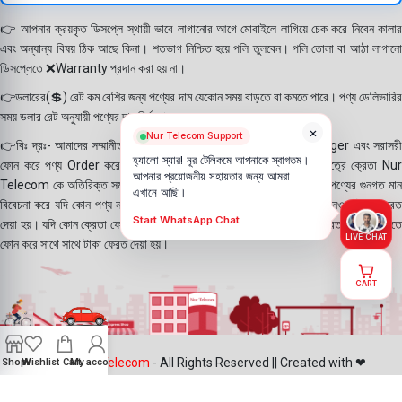
👉 আপনার ক্রয়কৃত ডিসপ্লে স্থায়ী ভাবে লাগানোর আগে মোবাইলে লাগিয়ে চেক করে নিবেন কালার
এবং অন্যান্য বিষয় ঠিক আছে কিনা। শতভাগ নিশ্চিত হয়ে পলি তুলবেন। পলি তোলা বা আঠা লাগানো
ডিসপ্লেতে ❌Warranty প্রদান করা হয় না।
👉ডলারের(💲) রেট কম বেশির জন্য পণ্যের দাম যেকোন সময় বাড়তে বা কমতে পারে। পণ্য ডেলিভারির
সময় ডলার রেট অনুযায়ী পণ্যের দাম নির্ধারণ করা হয়।
×
Nur Telecom Support
👉বিঃ দ্রঃ- আমাদের সম্মানীত ক্রেতাগন Website, Whatsapp, Messenger এবং সরাসরী
হ্যালো স্যার! নূর টেলিকমে আপনাকে স্বাগতম।
ফোন করে পণ্য Order করে থাকে। যদি কোন পণ্য stock এ না থাকে সেক্ষেত্রে ক্রেতা Nur
আপনার প্রয়োজনীয় সহায়তার জন্য আমরা
Telecom কে অতিরিক্ত সময় দিয়েও পণ্যটি নিতে আগ্রহ প্রকাশ করে থাকেন। পণ্যের গুনগত মান
এখানে আছি।
বিবেচনা করে যদি কোন পণ্য না দিতে পারি সেক্ষেত্রে ক্রেতাকে ফোন করে অগ্রিম নেওয়া টাকা ফেরত
Start WhatsApp Chat
দেয়া হয়। যদি কোন ক্রেতা ফোন না ধরে সেক্ষেত্রে Nur Telecom দায়ী নয়। ক্রেতা যদি পরবর্তীতে
LIVE CHAT
ফোন করে সাথে সাথে টাকা ফেরত দেয়া হয়।
CART
©2025
Nur Telecom
- All Rights Reserved || Created with ❤
Shop
Wishlist
Cart
My account