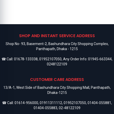
SHOP AND INSTANT SERVICE ADDRESS
Shop No- 93, Basement-2, Bashundhara City Shopping Complex,
Panthapath, Dhaka - 1215
☎ Call:
01678-133338
,
01952107050
, Any Order Info:
01945-663344
,
0248122109
CUSTOMER CARE ADDRESS
13/A-1, West Side of Bashundhara City Shopping Mall, Panthapath,
Dhaka-1215
☎ Call:
01614-956000
,
01911311112
,
01952107050
,
01404-055881
,
01404-055883
,
02-48122109