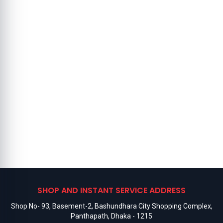
SHOP AND INSTANT SERVICE ADDRESS
Shop No- 93, Basement-2, Bashundhara City Shopping Complex,
Panthapath, Dhaka - 1215