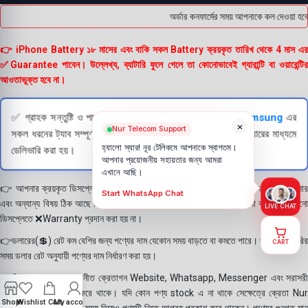
অর্ডার কনফার্মের সময় আপনাকে কল দেওয়া হবে
👉 iPhone Battery ১৮ মাসের এবং বাকি সকল Battery ক্রয়কৃত তারিখ থেকে 4 মাস এর
✅Guarantee পাবেন। উল্লেখ্য, ব্যাটারি ফুলে গেলে তা কোনোভাবেই গ্যারান্টি বা ওয়ারেন্টির
আওতাভুক্ত হবে না।
✅ গ্রাহক সন্তুষ্টি ও পণ্যের স্বচ্ছতা নিশ্চিত করতে
Apple
এবং
Samsung
এর
×
Nur Telecom Support
সকল ধরনের ট্যাব সম্পূর্ণরূপে যাচাই (Check) করার পরই বিক্রি ও কুরিয়ারের মাধ্যমে
হ্যালো স্যার! নূর টেলিকমে আপনাকে স্বাগতম।
ডেলিভারি করা হয়।
আপনার প্রয়োজনীয় সহায়তার জন্য আমরা
এখানে আছি।
👉 আপনার ক্রয়কৃত ডিসপ্লে স্থায়ী ভাবে লাগানোর আগে মোবাইলে লাগিয়ে চেক করে নিবেন কালার
Start WhatsApp Chat
এবং অন্যান্য বিষয় ঠিক আছে কিনা। শতভাগ নিশ্চিত হয়ে পলি তুলবেন। পলি তোলা বা আঠা লাগানো
LIVE CHAT
ডিসপ্লেতে ❌Warranty প্রদান করা হয় না।
👉ডলারের(💲) রেট কম বেশির জন্য পণ্যের দাম যেকোন সময় বাড়তে বা কমতে পারে। পণ্য ডেলিভারির
CART
সময় ডলার রেট অনুযায়ী পণ্যের দাম নির্ধারণ করা হয়।
👉বিঃ দ্রঃ- আমাদের সম্মানীত ক্রেতাগন Website, Whatsapp, Messenger এবং সরাসরী
ফোন করে পণ্য Order করে থাকে। যদি কোন পণ্য stock এ না থাকে সেক্ষেত্রে ক্রেতা Nur
Shop
Wishlist
Cart
My account
Telecom কে অতিরিক্ত সময় দিয়েও পণ্যটি নিতে আগ্রহ প্রকাশ করে থাকেন। পণ্যের গুনগত মান