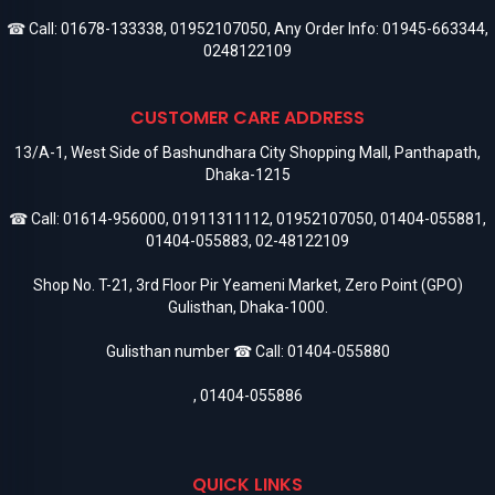
☎ Call:
01678-133338
,
01952107050
, Any Order Info:
01945-663344
,
0248122109
CUSTOMER CARE ADDRESS
13/A-1, West Side of Bashundhara City Shopping Mall, Panthapath,
Dhaka-1215
☎ Call:
01614-956000
,
01911311112
,
01952107050
,
01404-055881
,
01404-055883
,
02-48122109
Shop No. T-21, 3rd Floor Pir Yeameni Market, Zero Point (GPO)
Gulisthan, Dhaka-1000.
Gulisthan number ☎ Call:
01404-055880
,
01404-055886
QUICK LINKS