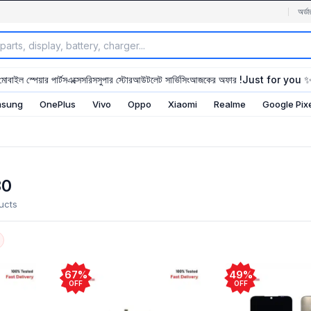
অর্ডা
মোবাইল স্পেয়ার পার্টস
এক্সেসরিস
সুপার স্টোর
আউটলেট সার্ভিসিং
আজকের অফার !
Just for you 
sung
OnePlus
Vivo
Oppo
Xiaomi
Realme
Google Pix
30
ucts
67%
49%
OFF
OFF