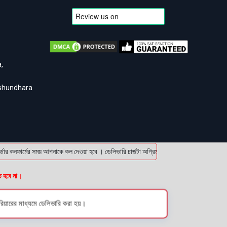
,
ashundhara
 কনফার্মের সময় আপনাকে কল দেওয়া হবে । ডেলিভারি চার্জটা অগ্রিম (bKash/Nagad: 01614-956000
ত হবে না।
য়ারের মাধ্যমে ডেলিভারি করা হয়।