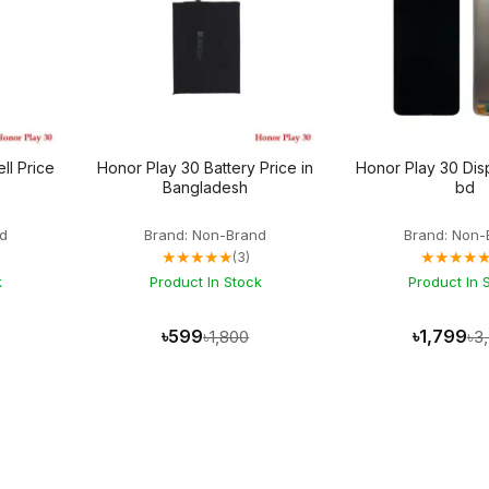
ll Price
Honor Play 30 Battery Price in
Honor Play 30 Disp
Bangladesh
bd
d
Brand: Non-Brand
Brand: Non-
★★★★★
★★★★
(3)
k
Product In Stock
Product In 
৳599
৳1,799
৳1,800
৳3