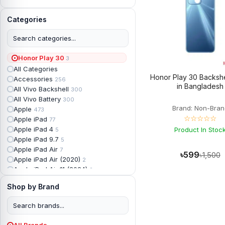
Categories
Honor Play 30
3
All Categories
Honor Play 30 Backshe
Accessories
256
in Bangladesh
All Vivo Backshell
300
All Vivo Battery
300
Brand: Non-Bran
Apple
473
☆☆☆☆☆
Apple iPad
77
Apple iPad 4
Product In Stoc
5
Apple iPad 9.7
5
Apple iPad Air
7
৳599
৳1,500
Apple iPad Air (2020)
2
Apple iPad Air 11 (2024)
2
Apple iPad Air 3
3
Shop by Brand
Apple iPad Backshell
6
Apple iPad Battery
13
Apple iPad Display
18
Apple iPad Mini
7
All Brands