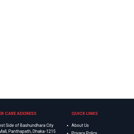
R CARE ADDRESS
QUICK LINKS
st Side of Bashundhara City
About Us
Mall, Panthapath, Dhaka-1215
Privacy Policy