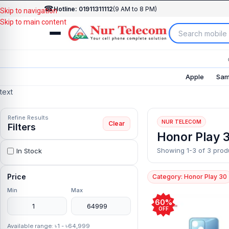
☎
Hotline: 01911311112
(9 AM to 8 PM)
Skip to navigation
Skip to main content
Apple
Sam
text
Refine Results
NUR TELECOM
Clear
Filters
Honor Play 
Showing 1-3 of 3 prod
In Stock
Price
Category: Honor Play 30
Min
Max
60%
OFF
Available range: ৳1 - ৳64,999