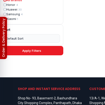
Apple iPad mini 2
2
Honor
4
Apple iPad Mini 3
6
Huawei
30
Apple iPad mini 4
2
Samsung
4
Apple iPad Pro 10.5
5
Xiaomi
1
Return & Refund Policy
Apple iPad Pro 11
7
Apple iPad Pro 12.9
6
Sort
Apple iPad Pro 12.9 2nd Gen
5
Apple iPad Pro 9.7 (2016)
6
Apple iPad Pro 9.7 (2018)
7
Asus Phone
49
Asus ROG
4
Apply Filters
Asus ROG Phone 2
4
Asus ROG Phone 3
4
Asus ROG Phone 5
3
Asus ROG Phone 5 Pro
3
Asus ROG Phone 5s
2
Asus ROG Phone 5s Pro
3
Asus Rog Phone 6
3
Asus Rog Phone 6 Pro
3
SHOP AND INSTANT SERVICE ADDRESS
CUSTOME
Asus Rog Phone 7
3
Asus Rog Phone 7 Ultimate
3
Shop No- 93, Basement-2, Bashundhara
13/A-1, We
Asus ROG Phone 8
3
City Shopping Complex, Panthapath, Dhaka
Shopping 