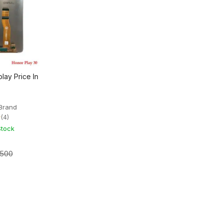
lay Price In
Brand
★
(4)
Stock
,500