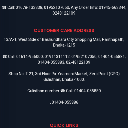
☎ Call:
01678-133338
,
01952107050
, Any Order Info:
01945-663344
,
0248122109
CUSTOMER CARE ADDRESS
13/A-1, West Side of Bashundhara City Shopping Mall, Panthapath,
Dhaka-1215
☎ Call:
01614-956000
,
01911311112
,
01952107050
,
01404-055881
,
01404-055883
,
02-48122109
Shop No. T-21, 3rd Floor Pir Yeameni Market, Zero Point (GPO)
Gulisthan, Dhaka-1000.
Gulisthan number ☎ Call:
01404-055880
,
01404-055886
QUICK LINKS