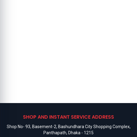
SHOP AND INSTANT SERVICE ADDRESS
Shop No- 93, Basement-2, Bashundhara City Shopping Complex,
Panthapath, Dhaka - 1215