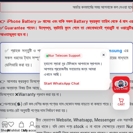
অর্ডার কনফার্মের সময় আপনাকে কল দেওয়া হবে 
👉 iPhone Battery ১৮ মাসের এবং বাকি সকল Battery ক্রয়কৃত তারিখ থেকে 4 মাস এর
✅Guarantee পাবেন। উল্লেখ্য, ব্যাটারি ফুলে গেলে তা কোনোভাবেই গ্যারান্টি বা ওয়ারেন্টির
আওতাভুক্ত হবে না।
✅ গ্রাহক সন্তুষ্টি ও পণ্যের স্বচ্ছতা নিশ্চিত করতে
Apple
এবং
Samsung
এর
×
Nur Telecom Support
সকল ধরনের ট্যাব সম্পূর্ণরূপে যাচাই (Check) করার পরই বিক্রি ও কুরিয়ারের মাধ্যমে
হ্যালো স্যার! নূর টেলিকমে আপনাকে স্বাগতম।
ডেলিভারি করা হয়।
আপনার প্রয়োজনীয় সহায়তার জন্য আমরা
এখানে আছি।
👉 আপনার ক্রয়কৃত ডিসপ্লে স্থায়ী ভাবে লাগানোর আগে মোবাইলে লাগিয়ে চেক করে নিবেন কালার
Start WhatsApp Chat
এবং অন্যান্য বিষয় ঠিক আছে কিনা। শতভাগ নিশ্চিত হয়ে পলি তুলবেন। পলি তোলা বা আঠা লাগানো
LIVE CHAT
ডিসপ্লেতে ❌Warranty প্রদান করা হয় না।
👉ডলারের(💲) রেট কম বেশির জন্য পণ্যের দাম যেকোন সময় বাড়তে বা কমতে পারে। পণ্য ডেলিভারির
CART
সময় ডলার রেট অনুযায়ী পণ্যের দাম নির্ধারণ করা হয়।
👉বিঃ দ্রঃ- আমাদের সম্মানীত ক্রেতাগন Website, Whatsapp, Messenger এবং সরাসরী
ফোন করে পণ্য Order করে থাকে। যদি কোন পণ্য stock এ না থাকে সেক্ষেত্রে ক্রেতা Nur
Shop
Wishlist
Cart
My account
Telecom কে অতিরিক্ত সময় দিয়েও পণ্যটি নিতে আগ্রহ প্রকাশ করে থাকেন। পণ্যের গুনগত মান