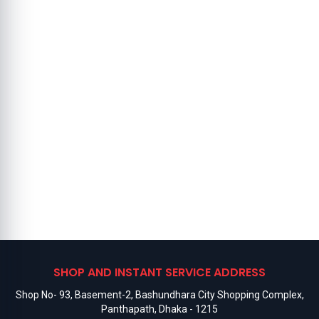
SHOP AND INSTANT SERVICE ADDRESS
Shop No- 93, Basement-2, Bashundhara City Shopping Complex,
Panthapath, Dhaka - 1215