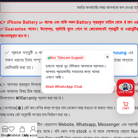
অর্ডার কনফার্মের সময় আপনাকে কল দেওয়া হবে
👉 iPhone Battery ১৮ মাসের এবং বাকি সকল Battery ক্রয়কৃত তারিখ থেকে 4 মাস এর
✅Guarantee পাবেন। উল্লেখ্য, ব্যাটারি ফুলে গেলে তা কোনোভাবেই গ্যারান্টি বা ওয়ারেন্টির
আওতাভুক্ত হবে না।
✅ গ্রাহক সন্তুষ্টি ও পণ্যের স্বচ্ছতা নিশ্চিত করতে
Apple
এবং
Samsung
এর
×
Nur Telecom Support
সকল ধরনের ট্যাব সম্পূর্ণরূপে যাচাই (Check) করার পরই বিক্রি ও কুরিয়ারের মাধ্যমে
হ্যালো স্যার! নূর টেলিকমে আপনাকে স্বাগতম।
ডেলিভারি করা হয়।
আপনার প্রয়োজনীয় সহায়তার জন্য আমরা
এখানে আছি।
👉 আপনার ক্রয়কৃত ডিসপ্লে স্থায়ী ভাবে লাগানোর আগে মোবাইলে লাগিয়ে চেক করে নিবেন কালার
Start WhatsApp Chat
এবং অন্যান্য বিষয় ঠিক আছে কিনা। শতভাগ নিশ্চিত হয়ে পলি তুলবেন। পলি তোলা বা আঠা লাগানো
LIVE CHAT
ডিসপ্লেতে ❌Warranty প্রদান করা হয় না।
👉ডলারের(💲) রেট কম বেশির জন্য পণ্যের দাম যেকোন সময় বাড়তে বা কমতে পারে। পণ্য ডেলিভারির
CART
সময় ডলার রেট অনুযায়ী পণ্যের দাম নির্ধারণ করা হয়।
👉বিঃ দ্রঃ- আমাদের সম্মানীত ক্রেতাগন Website, Whatsapp, Messenger এবং সরাসরী
ফোন করে পণ্য Order করে থাকে। যদি কোন পণ্য stock এ না থাকে সেক্ষেত্রে ক্রেতা Nur
Shop
Wishlist
Cart
My account
Telecom কে অতিরিক্ত সময় দিয়েও পণ্যটি নিতে আগ্রহ প্রকাশ করে থাকেন। পণ্যের গুনগত মান