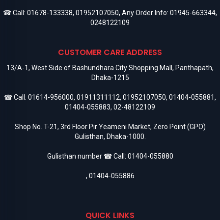
☎ Call:
01678-133338
,
01952107050
, Any Order Info:
01945-663344
,
0248122109
CUSTOMER CARE ADDRESS
13/A-1, West Side of Bashundhara City Shopping Mall, Panthapath,
Dhaka-1215
☎ Call:
01614-956000
,
01911311112
,
01952107050
,
01404-055881
,
01404-055883
,
02-48122109
Shop No. T-21, 3rd Floor Pir Yeameni Market, Zero Point (GPO)
Gulisthan, Dhaka-1000.
Gulisthan number ☎ Call:
01404-055880
,
01404-055886
QUICK LINKS