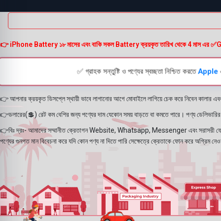
Google Pixel 4A
8
Google Pixel 5
5
Google Pixel 5A
9
Google Pixel 6
6
Google Pixel 6 Pro
👉 iPhone Battery ১৮ মাসের এবং বাকি সকল Battery ক্রয়কৃত তারিখ থেকে 4 মাস এর ✅Guarante
5
Google Pixel 6A
5
Google Pixel 7
5
✅ গ্রাহক সন্তুষ্টি ও পণ্যের স্বচ্ছতা নিশ্চিত করতে
Apple
Google Pixel 7 Pro
5
Google Pixel 7a
3
Google Pixel 8
3
👉 আপনার ক্রয়কৃত ডিসপ্লে স্থায়ী ভাবে লাগানোর আগে মোবাইলে লাগিয়ে চেক করে নিবেন কালার এব
Google Pixel 8 Pro
3
Google Pixel 8a
3
👉ডলারের(💲) রেট কম বেশির জন্য পণ্যের দাম যেকোন সময় বাড়তে বা কমতে পারে। পণ্য ডেলিভারির সম
Google Pixel 9
3
👉বিঃ দ্রঃ- আমাদের সম্মানীত ক্রেতাগন Website, Whatsapp, Messenger এবং সরাসরী ফোন ক
Google Pixel 9 Pro
3
পণ্যের গুনগত মান বিবেচনা করে যদি কোন পণ্য না দিতে পারি সেক্ষেত্রে ক্রেতাকে ফোন করে অগ্রিম 
Google Pixel 9 Pro XL
3
Google Pixel Backshell
19
Google Pixel Battery
27
Google Pixel Camera Glass
1
Google Pixel Charging Logic
1
Google Pixel Display
28
Google Pixel Fold
3
Google Pixel XL
6