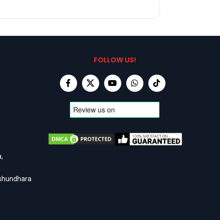
FOLLOW US!
,
ashundhara