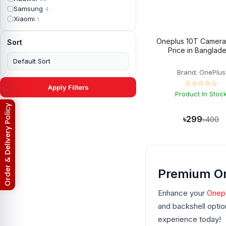
Apple iPad mini 4
2
Samsung
4
Apple iPad Pro 10.5
5
Xiaomi
1
Apple iPad Pro 11
7
Apple iPad Pro 12.9
6
Oneplus 10T Camera
Sort
Apple iPad Pro 12.9 2nd Gen
5
Price in Banglad
Apple iPad Pro 9.7 (2016)
6
Apple iPad Pro 9.7 (2018)
7
Brand: OnePlus
Asus Phone
49
☆☆☆☆☆
Asus ROG
4
Apply Filters
Asus ROG Phone 2
Product In Stoc
4
Asus ROG Phone 3
4
Return & Refund Policy
Asus ROG Phone 5
3
৳299
৳400
Asus ROG Phone 5 Pro
3
Asus ROG Phone 5s
2
Asus ROG Phone 5s Pro
3
Asus Rog Phone 6
3
Asus Rog Phone 6 Pro
3
Premium On
Asus Rog Phone 7
3
Asus Rog Phone 7 Ultimate
3
Enhance your
Onepl
Asus ROG Phone 8
3
Asus ROG Phone 8 Pro
and backshell optio
3
Asus Zenfone 2
3
experience today!
Asus ZenFone Max M1
1