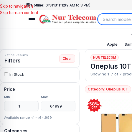
☎
Hotline: 01911311112
(9 AM to 8 PM)
Skip to navigation
Skip to main content
Apple
Sam
Refine Results
NUR TELECOM
Clear
Filters
Oneplus 10T
Showing 1-7 of 7 prod
In Stock
Price
Category: Oneplus 10T
Min
Max
58%
OFF
Available range: ৳1 - ৳64,999
Categories