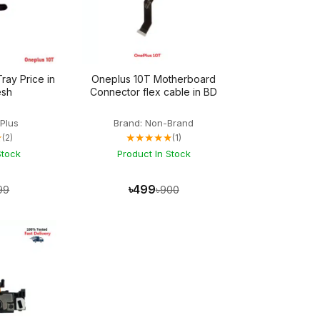
ray Price in
Oneplus 10T Motherboard
esh
Connector flex cable in BD
Plus
Brand: Non-Brand
★
★★★★★
(2)
(1)
Stock
Product In Stock
৳499
99
৳900