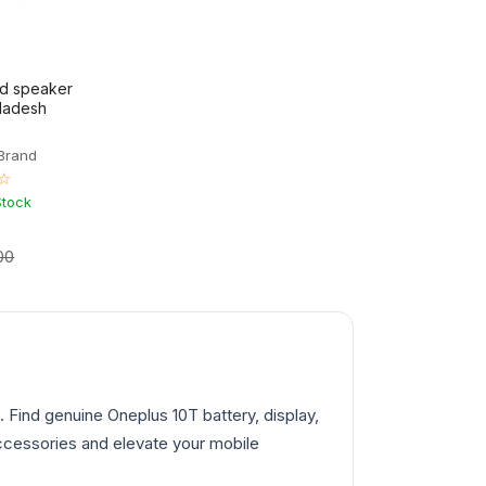
ud speaker
gladesh
Brand
☆
Stock
00
Find genuine Oneplus 10T battery, display,
accessories and elevate your mobile