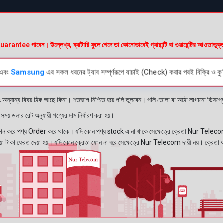
অ
e পাবেন। উল্লেখ্য, ব্যাটারি ফুলে গেলে তা কোনোভাবেই গ্যারান্টি বা ওয়ারেন্টির আওতাভুক্
এবং
Samsung
এর সকল ধরনের ট্যাব সম্পূর্ণরূপে যাচাই (Check) করার পরই বিক্রি ও কুর
ং অন্যান্য বিষয় ঠিক আছে কিনা। শতভাগ নিশ্চিত হয়ে পলি তুলবেন। পলি তোলা বা আঠা লাগানো ডিস
য় ডলার রেট অনুযায়ী পণ্যের দাম নির্ধারণ করা হয়।
রে পণ্য Order করে থাকে। যদি কোন পণ্য stock এ না থাকে সেক্ষেত্রে ক্রেতা Nur Telecom 
নেওয়া টাকা ফেরত দেয়া হয়। যদি কোন ক্রেতা ফোন না ধরে সেক্ষেত্রে Nur Telecom দায়ী নয়। ক্রেতা 