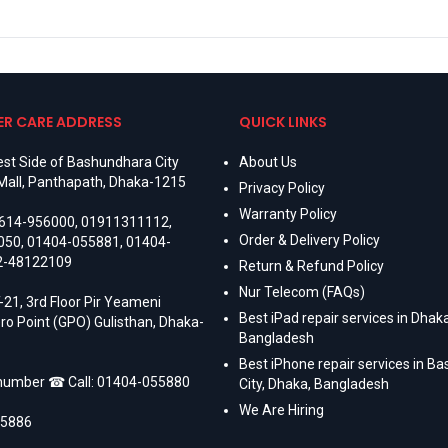
R CARE ADDRESS
QUICK LINKS
st Side of Bashundhara City
About Us
Mall, Panthapath, Dhaka-1215
Privacy Policy
Warranty Policy
614-956000
,
01911311112
,
Order & Delivery Policy
050
,
01404-055881
,
01404-
2-48122109
Return & Refund Policy
Nur Telecom (FAQs)
-21, 3rd Floor Pir Yeameni
Best iPad repair services in Dhaka
ro Point (GPO) Gulisthan, Dhaka-
Bangladesh
Best iPhone repair services in B
 number ☎ Call:
01404-055880
City, Dhaka, Bangladesh
We Are Hiring
55886