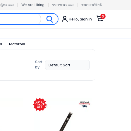
র ট্র্যাক করুন
We Are Hiring
ঘরে বসে আয় করুন
আমাদের আউটলেট
0
Hello, Sign in
✨
el
Motorola
Sort
by
45%
OFF