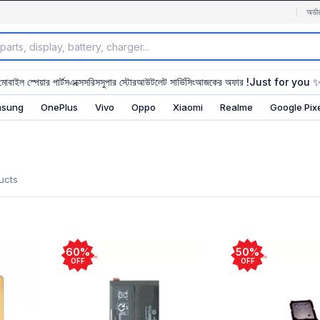
অর্ডা
মোবাইল স্পেয়ার পার্টস
এক্সেসরিস
সুপার স্টোর
আউটলেট সার্ভিসিং
আজকের অফার !
Just for you 
sung
OnePlus
Vivo
Oppo
Xiaomi
Realme
Google Pix
ucts
60%
50%
OFF
OFF