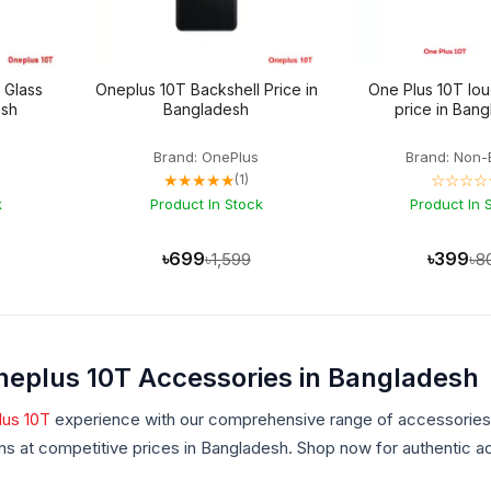
 Glass
Oneplus 10T Backshell Price in
One Plus 10T lo
esh
Bangladesh
price in Ban
Brand: OnePlus
Brand: Non-
★★★★★
☆☆☆☆
(1)
k
Product In Stock
Product In 
৳699
৳399
৳1,599
৳8
eplus 10T Accessories in Bangladesh
us 10T
experience with our comprehensive range of accessories. 
ns at competitive prices in Bangladesh. Shop now for authentic 