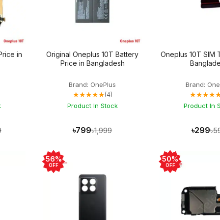
rice in
Original Oneplus 10T Battery
Oneplus 10T SIM T
Price in Bangladesh
Banglad
Brand: OnePlus
Brand: One
★★★★★
★★★★
(4)
k
Product In Stock
Product In 
৳799
৳299
9
৳1,999
৳5
56%
50%
OFF
OFF