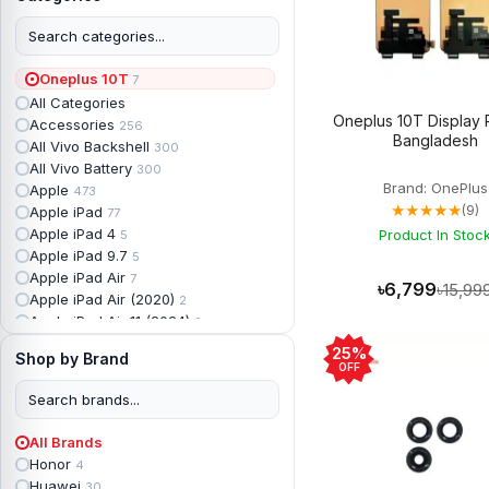
Oneplus 10T
7
All Categories
Oneplus 10T Display P
Accessories
256
Bangladesh
All Vivo Backshell
300
All Vivo Battery
300
Brand: OnePlus
Apple
473
★★★★★
(9)
Apple iPad
77
Apple iPad 4
Product In Stoc
5
Apple iPad 9.7
5
Apple iPad Air
7
৳6,799
৳15,99
Apple iPad Air (2020)
2
Apple iPad Air 11 (2024)
2
Apple iPad Air 3
3
25%
Shop by Brand
Apple iPad Backshell
6
OFF
Apple iPad Battery
13
Apple iPad Display
18
Apple iPad Mini
7
All Brands
Apple iPad mini 2
2
Honor
4
Apple iPad Mini 3
6
Huawei
30