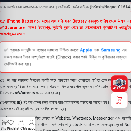
র কনফার্মের সময় আপনাকে কল দেওয়া হবে । ডেলিভারি চার্জটা অগ্রিম (bKash/Nagad: 01614-95600
👉 iPhone Battery ১৮ মাসের এবং বাকি সকল Battery ক্রয়কৃত তারিখ থেকে 4 মাস এর
✅Guarantee পাবেন। উল্লেখ্য, ব্যাটারি ফুলে গেলে তা কোনোভাবেই গ্যারান্টি বা ওয়ারেন্টির
আওতাভুক্ত হবে না।
✅ গ্রাহক সন্তুষ্টি ও পণ্যের স্বচ্ছতা নিশ্চিত করতে
Apple
এবং
Samsung
এর
সকল ধরনের ট্যাব সম্পূর্ণরূপে যাচাই (Check) করার পরই বিক্রি ও কুরিয়ারের মাধ্যমে
ডেলিভারি করা হয়।
👉 আপনার ক্রয়কৃত ডিসপ্লে স্থায়ী ভাবে লাগানোর আগে মোবাইলে লাগিয়ে চেক করে নিবেন কালার
এবং অন্যান্য বিষয় ঠিক আছে কিনা। শতভাগ নিশ্চিত হয়ে পলি তুলবেন। পলি তোলা বা আঠা লাগানো
LIVE CHAT
ডিসপ্লেতে ❌Warranty প্রদান করা হয় না।
👉ডলারের(💲) রেট কম বেশির জন্য পণ্যের দাম যেকোন সময় বাড়তে বা কমতে পারে। পণ্য ডেলিভারির
CART
সময় ডলার রেট অনুযায়ী পণ্যের দাম নির্ধারণ করা হয়।
👉বিঃ দ্রঃ- আমাদের সম্মানীত ক্রেতাগন Website, Whatsapp, Messenger এবং সরাসরী
ফোন করে পণ্য Order করে থাকে। যদি কোন পণ্য stock এ না থাকে সেক্ষেত্রে ক্রেতা Nur
Shop
Wishlist
Cart
My account
Telecom কে অতিরিক্ত সময় দিয়েও পণ্যটি নিতে আগ্রহ প্রকাশ করে থাকেন। পণ্যের গুনগত মান