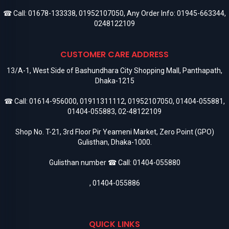
☎ Call:
01678-133338
,
01952107050
, Any Order Info:
01945-663344
,
0248122109
CUSTOMER CARE ADDRESS
13/A-1, West Side of Bashundhara City Shopping Mall, Panthapath,
Dhaka-1215
☎ Call:
01614-956000
,
01911311112
,
01952107050
,
01404-055881
,
01404-055883
,
02-48122109
Shop No. T-21, 3rd Floor Pir Yeameni Market, Zero Point (GPO)
Gulisthan, Dhaka-1000.
Gulisthan number ☎ Call:
01404-055880
,
01404-055886
QUICK LINKS