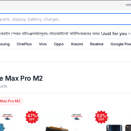
অর্ডা
মোবাইল স্পেয়ার পার্টস
এক্সেসরিস
সুপার স্টোর
আউটলেট সার্ভিসিং
আজকের অফার !
Just for you 
sung
OnePlus
Vivo
Oppo
Xiaomi
Realme
Google Pix
e Max Pro M2
ucts
 Max Pro M2
47%
53%
OFF
OFF