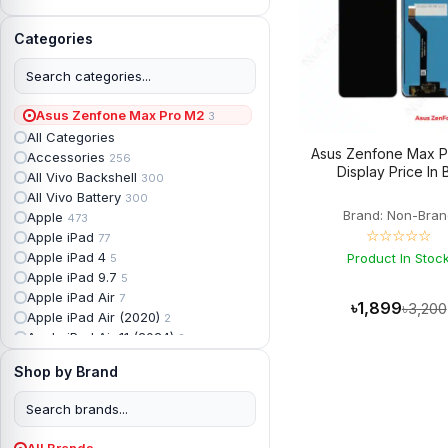
Categories
Asus Zenfone Max Pro M2
3
All Categories
Asus Zenfone Max 
Accessories
256
Display Price In 
All Vivo Backshell
300
All Vivo Battery
300
Brand: Non-Bran
Apple
473
☆☆☆☆☆
Apple iPad
77
Apple iPad 4
Product In Stoc
5
Apple iPad 9.7
5
Apple iPad Air
7
৳1,899
৳3,200
Apple iPad Air (2020)
2
Apple iPad Air 11 (2024)
2
Apple iPad Air 3
3
Shop by Brand
Apple iPad Backshell
6
Apple iPad Battery
13
Apple iPad Display
18
Apple iPad Mini
7
All Brands