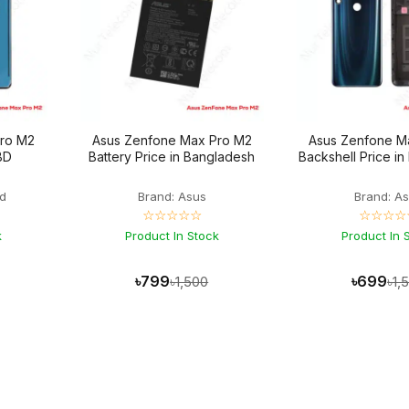
Pro M2
Asus Zenfone Max Pro M2
Asus Zenfone M
BD
Battery Price in Bangladesh
Backshell Price i
d
Brand: Asus
Brand: A
☆☆☆☆☆
☆☆☆☆
k
Product In Stock
Product In 
৳799
৳699
৳1,500
৳1,