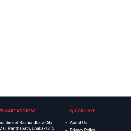
R CARE ADDRESS
QUICK LINKS
st Side of Bashundhara City
About Us
Mall, Panthapath, Dhaka-1215
Privacy Policy