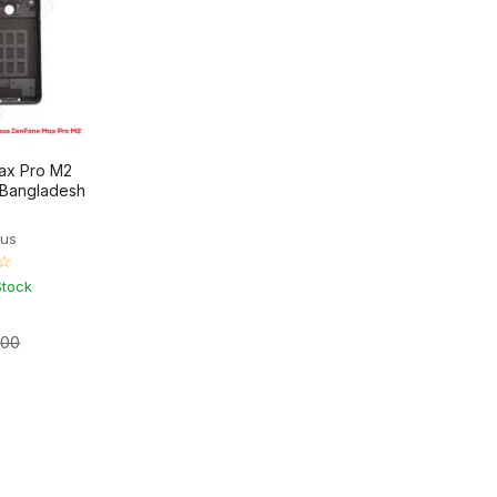
ax Pro M2
n Bangladesh
sus
☆
Stock
500