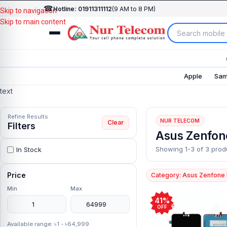
☎
Hotline: 01911311112
(9 AM to 8 PM)
Skip to navigation
Skip to main content
Apple
Sam
text
Refine Results
NUR TELECOM
Clear
Filters
Asus Zenfon
Showing 1-3 of 3 prod
In Stock
Price
Category: Asus Zenfone
Min
Max
41%
OFF
Available range: ৳1 - ৳64,999