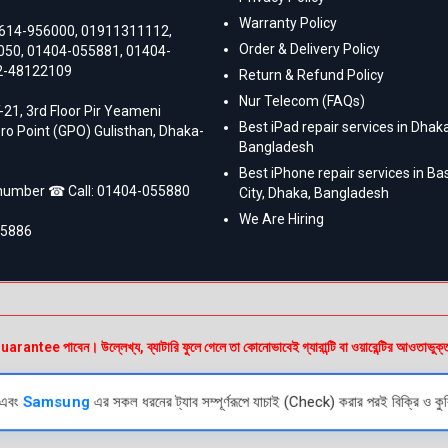
Warranty Policy
614-956000
,
01911311112
,
Order & Delivery Policy
050
,
01404-055881
,
01404-
2-48122109
Return & Refund Policy
Nur Telecom (FAQs)
-21, 3rd Floor Pir Yeameni
Best iPad repair services in Dhaka
ro Point (GPO) Gulisthan, Dhaka-
Bangladesh
Best iPhone repair services in B
 number ☎ Call:
01404-055880
City, Dhaka, Bangladesh
We Are Hiring
55886
e পাবেন। উল্লেখ্য, ব্যাটারি ফুলে গেলে তা কোনোভাবেই গ্যারান্টি বা ওয়ারেন্টির আওতাভুক্
এবং
Samsung
এর সকল ধরনের ট্যাব সম্পূর্ণরূপে যাচাই (Check) করার পরই বিক্রি ও কুর