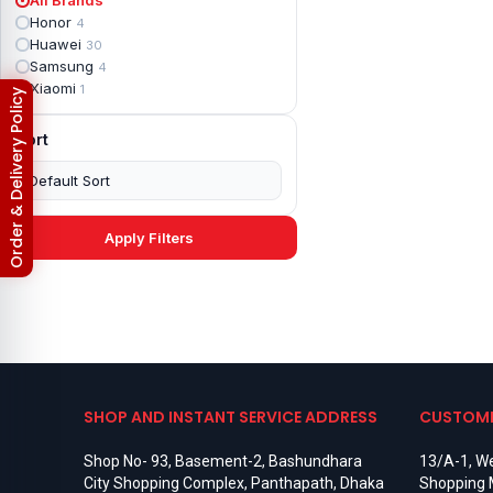
Apple iPad mini 2
2
Honor
4
Apple iPad Mini 3
6
Huawei
30
Apple iPad mini 4
2
Samsung
4
Apple iPad Pro 10.5
5
Xiaomi
1
Return & Refund Policy
Apple iPad Pro 11
7
Apple iPad Pro 12.9
6
Sort
Apple iPad Pro 12.9 2nd Gen
5
Apple iPad Pro 9.7 (2016)
6
Apple iPad Pro 9.7 (2018)
7
Asus Phone
49
Asus ROG
4
Apply Filters
Asus ROG Phone 2
4
Asus ROG Phone 3
4
Asus ROG Phone 5
3
Asus ROG Phone 5 Pro
3
Asus ROG Phone 5s
2
Asus ROG Phone 5s Pro
3
Asus Rog Phone 6
3
Asus Rog Phone 6 Pro
3
SHOP AND INSTANT SERVICE ADDRESS
CUSTOME
Asus Rog Phone 7
3
Asus Rog Phone 7 Ultimate
3
Shop No- 93, Basement-2, Bashundhara
13/A-1, We
Asus ROG Phone 8
3
City Shopping Complex, Panthapath, Dhaka
Shopping 