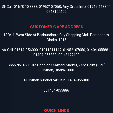
☎ Call:
01678-133338
,
01952107050
, Any Order Info:
01945-663344
,
0248122109
CUSTOMER CARE ADDRESS
13/A-1, West Side of Bashundhara City Shopping Mall, Panthapath,
Dhaka-1215
☎ Call:
01614-956000
,
01911311112
,
01952107050
,
01404-055881
,
01404-055883
,
02-48122109
Shop No. T-21, 3rd Floor Pir Yeameni Market, Zero Point (GPO)
Gulisthan, Dhaka-1000.
Gulisthan number ☎ Call:
01404-055880
,
01404-055886
QUICK LINKS