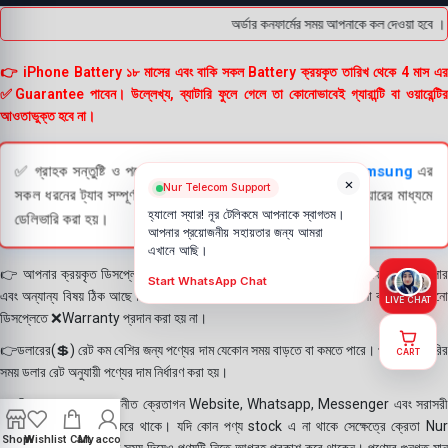
অর্ডার কনফার্মের সময় আপনাকে কল দেওয়া হবে । 
👉 iPhone Battery ১৮ মাসের এবং বাকি সকল Battery ক্রয়কৃত তারিখ থেকে 4 মাস এর
✅Guarantee পাবেন। উল্লেখ্য, ব্যাটারি ফুলে গেলে তা কোনোভাবেই গ্যারান্টি বা ওয়ারেন্টির
আওতাভুক্ত হবে না।
✅ গ্রাহক সন্তুষ্টি ও পণ্যের স্বচ্ছতা নিশ্চিত করতে
Apple
এবং
Samsung
এর
×
Nur Telecom Support
সকল ধরনের ট্যাব সম্পূর্ণরূপে যাচাই (Check) করার পরই বিক্রি ও কুরিয়ারের মাধ্যমে
হ্যালো স্যার! নূর টেলিকমে আপনাকে স্বাগতম।
ডেলিভারি করা হয়।
আপনার প্রয়োজনীয় সহায়তার জন্য আমরা
এখানে আছি।
👉 আপনার ক্রয়কৃত ডিসপ্লে স্থায়ী ভাবে লাগানোর আগে মোবাইলে লাগিয়ে চেক করে নিবেন কালার
Start WhatsApp Chat
এবং অন্যান্য বিষয় ঠিক আছে কিনা। শতভাগ নিশ্চিত হয়ে পলি তুলবেন। পলি তোলা বা আঠা লাগানো
LIVE CHAT
ডিসপ্লেতে ❌Warranty প্রদান করা হয় না।
👉ডলারের(💲) রেট কম বেশির জন্য পণ্যের দাম যেকোন সময় বাড়তে বা কমতে পারে। পণ্য ডেলিভারির
CART
সময় ডলার রেট অনুযায়ী পণ্যের দাম নির্ধারণ করা হয়।
👉বিঃ দ্রঃ- আমাদের সম্মানীত ক্রেতাগন Website, Whatsapp, Messenger এবং সরাসরী
ফোন করে পণ্য Order করে থাকে। যদি কোন পণ্য stock এ না থাকে সেক্ষেত্রে ক্রেতা Nur
Shop
Wishlist
Cart
My account
Telecom কে অতিরিক্ত সময় দিয়েও পণ্যটি নিতে আগ্রহ প্রকাশ করে থাকেন। পণ্যের গুনগত মান