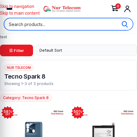
0
Skip to navigation
Skip to main content
text
☰ Filter
NUR TELECOM
Tecno Spark 8
Showing 1-3 of 3 products
Category: Tecno Spark 8
58%
50%
OFF
OFF