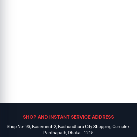
SHOP AND INSTANT SERVICE ADDRESS
Shop No- 93, Basement-2, Bashundhara City Shopping Complex,
Panthapath, Dhaka - 1215