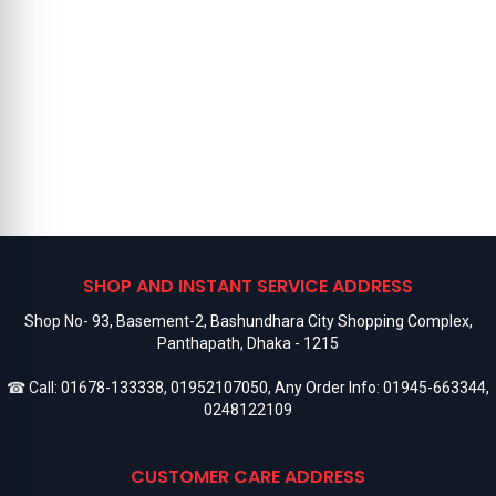
SHOP AND INSTANT SERVICE ADDRESS
Shop No- 93, Basement-2, Bashundhara City Shopping Complex,
Panthapath, Dhaka - 1215
☎ Call:
01678-133338
,
01952107050
, Any Order Info:
01945-663344
,
0248122109
CUSTOMER CARE ADDRESS