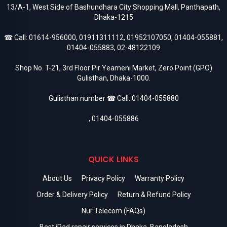
13/A-1, West Side of Bashundhara City Shopping Mall, Panthapath,
Dhaka-1215
☎ Call:
01614-956000
,
01911311112
,
01952107050
,
01404-055881
,
01404-055883
,
02-48122109
Shop No. T-21, 3rd Floor Pir Yeameni Market, Zero Point (GPO)
Gulisthan, Dhaka-1000.
Gulisthan number ☎ Call:
01404-055880
,
01404-055886
QUICK LINKS
About Us
Privacy Policy
Warranty Policy
Order & Delivery Policy
Return & Refund Policy
Nur Telecom (FAQs)
Best iPad repair services in Dhaka, Bangladesh