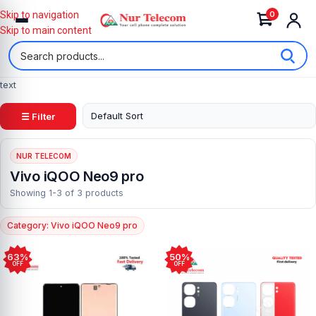
0
Skip to navigation
Skip to main content
text
☰ Filter
NUR TELECOM
Vivo iQOO Neo9 pro
Showing 1-3 of 3 products
Category: Vivo iQOO Neo9 pro
63%
50%
OFF
OFF