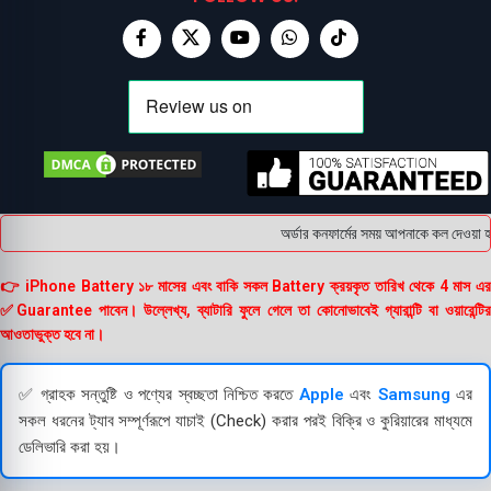
অর্ডার কনফার্মের সময় আপনাকে কল দেওয়া হব
👉 iPhone Battery ১৮ মাসের এবং বাকি সকল Battery ক্রয়কৃত তারিখ থেকে 4 মাস এর
✅Guarantee পাবেন। উল্লেখ্য, ব্যাটারি ফুলে গেলে তা কোনোভাবেই গ্যারান্টি বা ওয়ারেন্টির
আওতাভুক্ত হবে না।
✅ গ্রাহক সন্তুষ্টি ও পণ্যের স্বচ্ছতা নিশ্চিত করতে
Apple
এবং
Samsung
এর
সকল ধরনের ট্যাব সম্পূর্ণরূপে যাচাই (Check) করার পরই বিক্রি ও কুরিয়ারের মাধ্যমে
ডেলিভারি করা হয়।