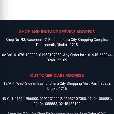
SHOP AND INSTANT SERVICE ADDRESS
Shop No- 93, Basement-2, Bashundhara City Shopping Complex,
Panthapath, Dhaka - 1215
☎ Call:
01678-133338
,
01952107050
, Any Order Info:
01945-663344
,
0248122109
CUSTOMER CARE ADDRESS
13/A-1, West Side of Bashundhara City Shopping Mall, Panthapath,
Dhaka-1215
☎ Call:
01614-956000
,
01911311112
,
01952107050
,
01404-055881
,
01404-055883
,
02-48122109
Shop No. T-21, 3rd Floor Pir Yeameni Market, Zero Point (GPO)