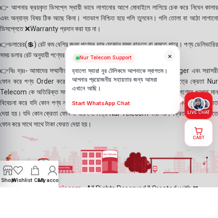
👉 আপনার ক্রয়কৃত ডিসপ্লে স্থায়ী ভাবে লাগানোর আগে মোবাইলে লাগিয়ে চেক করে নিবেন কালার
এবং অন্যান্য বিষয় ঠিক আছে কিনা। শতভাগ নিশ্চিত হয়ে পলি তুলবেন। পলি তোলা বা আঠা লাগানো
ডিসপ্লেতে ❌Warranty প্রদান করা হয় না।
👉ডলারের(💲) রেট কম বেশির জন্য পণ্যের দাম যেকোন সময় বাড়তে বা কমতে পারে। পণ্য ডেলিভারির
×
সময় ডলার রেট অনুযায়ী পণ্যের দাম নির্ধারণ করা হয়।
Nur Telecom Support
👉বিঃ দ্রঃ- আমাদের সম্মানীত ক্রেতাগন Website, Whatsapp, Messenger এবং সরাসরী
হ্যালো স্যার! নূর টেলিকমে আপনাকে স্বাগতম।
আপনার প্রয়োজনীয় সহায়তার জন্য আমরা
ফোন করে পণ্য Order করে থাকে। যদি কোন পণ্য stock এ না থাকে সেক্ষেত্রে ক্রেতা Nur
এখানে আছি।
Telecom কে অতিরিক্ত সময় দিয়েও পণ্যটি নিতে আগ্রহ প্রকাশ করে থাকেন। পণ্যের গুনগত মান
বিবেচনা করে যদি কোন পণ্য না দিতে পারি সেক্ষেত্রে ক্রেতাকে ফোন করে অগ্রিম নেওয়া টাকা ফেরত
Start WhatsApp Chat
দেয়া হয়। যদি কোন ক্রেতা ফোন না ধরে সেক্ষেত্রে Nur Telecom দায়ী নয়। ক্রেতা যদি পরবর্তীতে
LIVE CHAT
ফোন করে সাথে সাথে টাকা ফেরত দেয়া হয়।
CART
Shop
Wishlist
Cart
My account
©2025
Nur Telecom
- All Rights Reserved || Created with ❤