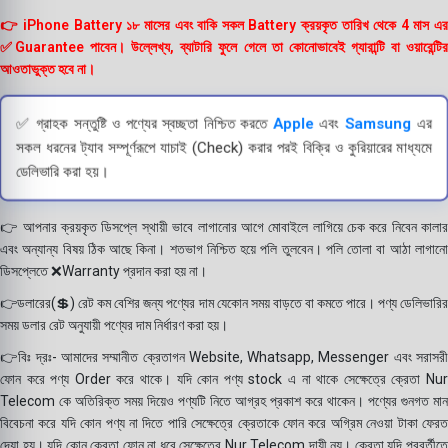
👉 iPhone Battery ১৮ মাসের এবং বাকি সকল Battery ক্রয়কৃত তারিখ থেকে 4 মাস এর
✅Guarantee পাবেন। উল্লেখ্য, ব্যাটারি ফুলে গেলে তা কোনোভাবেই গ্যারান্টি বা ওয়ারেন্টির
আওতাভুক্ত হবে না।
✅ গ্রাহক সন্তুষ্টি ও পণ্যের স্বচ্ছতা নিশ্চিত করতে
Apple
এবং
Samsung
এর
সকল ধরনের ট্যাব সম্পূর্ণরূপে যাচাই (Check) করার পরই বিক্রি ও কুরিয়ারের মাধ্যমে
ডেলিভারি করা হয়।
👉 আপনার ক্রয়কৃত ডিসপ্লে স্থায়ী ভাবে লাগানোর আগে মোবাইলে লাগিয়ে চেক করে নিবেন কালার
এবং অন্যান্য বিষয় ঠিক আছে কিনা। শতভাগ নিশ্চিত হয়ে পলি তুলবেন। পলি তোলা বা আঠা লাগানো
ডিসপ্লেতে ❌Warranty প্রদান করা হয় না।
👉ডলারের(💲) রেট কম বেশির জন্য পণ্যের দাম যেকোন সময় বাড়তে বা কমতে পারে। পণ্য ডেলিভারির
সময় ডলার রেট অনুযায়ী পণ্যের দাম নির্ধারণ করা হয়।
👉বিঃ দ্রঃ- আমাদের সম্মানীত ক্রেতাগন Website, Whatsapp, Messenger এবং সরাসরী
ফোন করে পণ্য Order করে থাকে। যদি কোন পণ্য stock এ না থাকে সেক্ষেত্রে ক্রেতা Nur
Telecom কে অতিরিক্ত সময় দিয়েও পণ্যটি নিতে আগ্রহ প্রকাশ করে থাকেন। পণ্যের গুনগত মান
বিবেচনা করে যদি কোন পণ্য না দিতে পারি সেক্ষেত্রে ক্রেতাকে ফোন করে অগ্রিম নেওয়া টাকা ফেরত
দেয়া হয়। যদি কোন ক্রেতা ফোন না ধরে সেক্ষেত্রে Nur Telecom দায়ী নয়। ক্রেতা যদি পরবর্তীতে