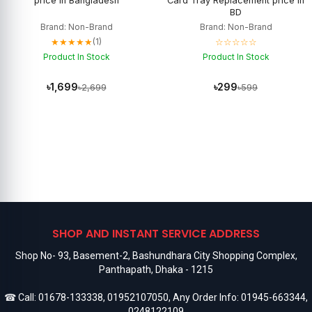
price in Bangladesh
Card Tray Replacement price in
BD
Brand: Non-Brand
Brand: Non-Brand
★★★★★
☆☆☆☆☆
(1)
Product In Stock
Product In Stock
৳1,699
৳299
৳2,699
৳599
SHOP AND INSTANT SERVICE ADDRESS
Shop No- 93, Basement-2, Bashundhara City Shopping Complex,
Panthapath, Dhaka - 1215
☎ Call:
01678-133338
,
01952107050
, Any Order Info:
01945-663344
,
0248122109