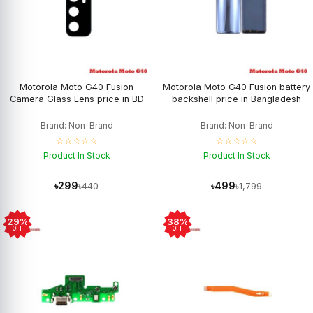
Motorola Moto G40 Fusion
Motorola Moto G40 Fusion battery
Camera Glass Lens price in BD
backshell price in Bangladesh
Brand: Non-Brand
Brand: Non-Brand
☆☆☆☆☆
☆☆☆☆☆
Product In Stock
Product In Stock
৳299
৳499
৳440
৳1,799
29%
38%
OFF
OFF