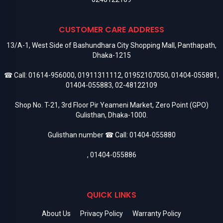
CUSTOMER CARE ADDRESS
13/A-1, West Side of Bashundhara City Shopping Mall, Panthapath,
Dhaka-1215
☎ Call:
01614-956000
,
01911311112
,
01952107050
,
01404-055881
,
01404-055883
,
02-48122109
Shop No. T-21, 3rd Floor Pir Yeameni Market, Zero Point (GPO)
Gulisthan, Dhaka-1000.
Gulisthan number ☎ Call:
01404-055880
,
01404-055886
QUICK LINKS
About Us
Privacy Policy
Warranty Policy