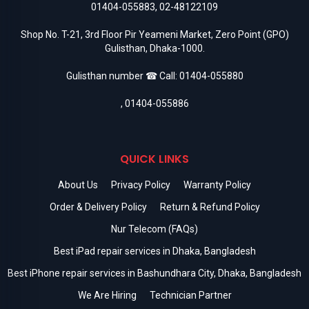
01404-055883
,
02-48122109
Shop No. T-21, 3rd Floor Pir Yeameni Market, Zero Point (GPO)
Gulisthan, Dhaka-1000.
Gulisthan number ☎ Call:
01404-055880
,
01404-055886
QUICK LINKS
About Us
Privacy Policy
Warranty Policy
Order & Delivery Policy
Return & Refund Policy
Nur Telecom (FAQs)
Best iPad repair services in Dhaka, Bangladesh
Best iPhone repair services in Bashundhara City, Dhaka, Bangladesh
We Are Hiring
Technician Partner