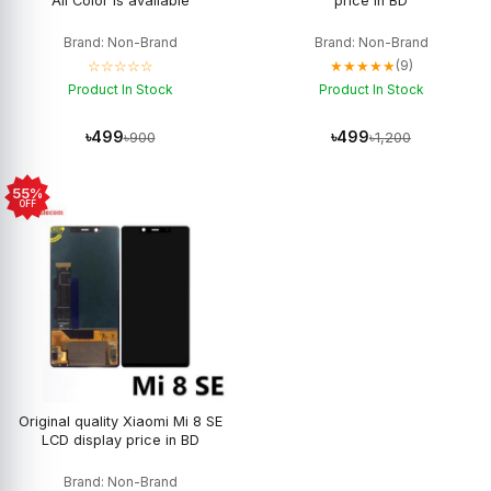
All Color is available
price in BD
Brand: Non-Brand
Brand: Non-Brand
☆☆☆☆☆
★★★★★
(9)
Product In Stock
Product In Stock
৳499
৳499
৳900
৳1,200
55%
OFF
Original quality Xiaomi Mi 8 SE
LCD display price in BD
Brand: Non-Brand