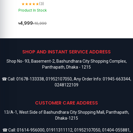
★★★★★
(3)
Product In Stock
৳4,999
৳10,999
SHOP AND INSTANT SERVICE ADDRESS
Shop No- 93, Basement-2, Bashundhara City Shopping Complex,
Panthapath, Dhaka - 1215
☎ Call:
01678-133338
,
01952107050
, Any Order Info:
01945-663344
,
0248122109
CUSTOMER CARE ADDRESS
13/A-1, West Side of Bashundhara City Shopping Mall, Panthapath,
Dhaka-1215
☎ Call:
01614-956000
,
01911311112
,
01952107050
,
01404-055881
,