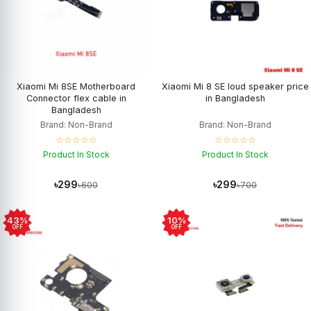
Xiaomi Mi 8SE Motherboard
Xiaomi Mi 8 SE loud speaker price
Connector flex cable in
in Bangladesh
Bangladesh
Brand: Non-Brand
Brand: Non-Brand
☆☆☆☆☆
☆☆☆☆☆
Product In Stock
Product In Stock
৳299
৳299
৳600
৳700
43%
10%
OFF
OFF