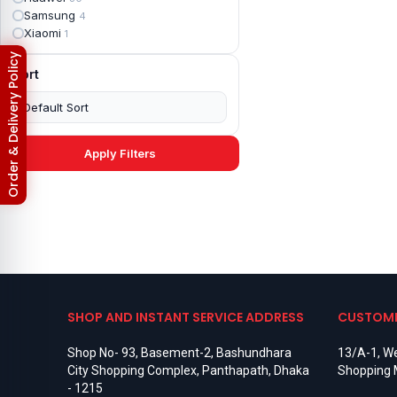
Apple iPad mini 4
2
Samsung
4
Apple iPad Pro 10.5
5
Xiaomi
1
Apple iPad Pro 11
7
Apple iPad Pro 12.9
Return & Refund Policy
6
Sort
Apple iPad Pro 12.9 2nd Gen
5
Apple iPad Pro 9.7 (2016)
6
Apple iPad Pro 9.7 (2018)
7
Asus Phone
49
Asus ROG
4
Apply Filters
Asus ROG Phone 2
4
Asus ROG Phone 3
4
Asus ROG Phone 5
3
Asus ROG Phone 5 Pro
3
Asus ROG Phone 5s
2
Asus ROG Phone 5s Pro
3
Asus Rog Phone 6
3
Asus Rog Phone 6 Pro
3
Asus Rog Phone 7
3
SHOP AND INSTANT SERVICE ADDRESS
CUSTOME
Asus Rog Phone 7 Ultimate
3
Asus ROG Phone 8
3
Shop No- 93, Basement-2, Bashundhara
13/A-1, We
Asus ROG Phone 8 Pro
3
City Shopping Complex, Panthapath, Dhaka
Shopping 
Asus Zenfone 2
3
- 1215
Asus ZenFone Max M1
1