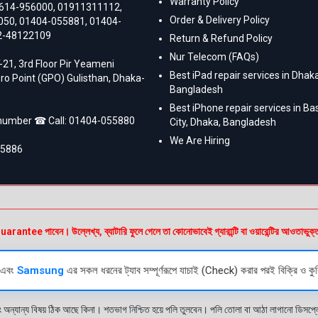
Warranty Policy
614-956000
,
01911311112
,
Order & Delivery Policy
050
,
01404-055881
,
01404-
2-48122109
Return & Refund Policy
Nur Telecom (FAQs)
-21, 3rd Floor Pir Yeameni
Best iPad repair services in Dhaka
ro Point (GPO) Gulisthan, Dhaka-
Bangladesh
Best iPhone repair services in B
 number ☎ Call:
01404-055880
City, Dhaka, Bangladesh
We Are Hiring
55886
e পাবেন। উল্লেখ্য, ব্যাটারি ফুলে গেলে তা কোনোভাবেই গ্যারান্টি বা ওয়ারেন্টির আওতাভুক্
এবং
Samsung
এর সকল ধরনের ট্যাব সম্পূর্ণরূপে যাচাই (Check) করার পরই বিক্রি ও কুর
ং অন্যান্য বিষয় ঠিক আছে কিনা। শতভাগ নিশ্চিত হয়ে পলি তুলবেন। পলি তোলা বা আঠা লাগানো ডিস