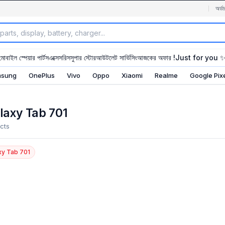
অর্ডা
মোবাইল স্পেয়ার পার্টস
এক্সেসরিস
সুপার স্টোর
আউটলেট সার্ভিসিং
আজকের অফার !
Just for you 
sung
OnePlus
Vivo
Oppo
Xiaomi
Realme
Google Pix
axy Tab 701
cts
xy Tab 701