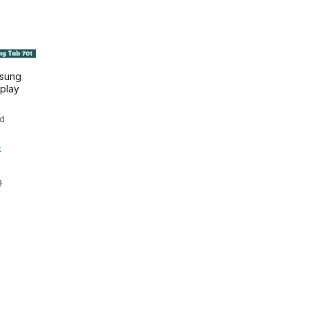
msung
play
d
k
0