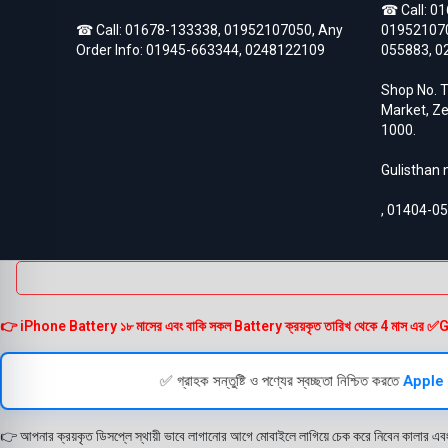
☎ Call:
01
Asus Zenfone Max Pro M2
3
☎ Call:
01678-133338
,
01952107050
, Any
01952107
BlackBerry
18
Order Info:
01945-663344
,
0248122109
055883
,
0
BlackBerry Battery
17
Blackberry Classic Q20
2
Shop No. T
Bluetooth Speaker
19
Market, Ze
Converter
4
1000.
Earbuds
32
EarPhones
11
Gulisthan
Electronic
15
Gadget
102
,
01404-0
Galaxy Tab Pro 10.1
3
Google Pixel
133
Google Pixel 10
3
Google Pixel 10 Pro
3
Google Pixel 2
6
Google Pixel 2XL
6
👉 iPhone Battery ১৮ মাসের এবং বাকি সকল Battery ক্রয়কৃত তারিখ থেকে 4 মাস এর ✅Guarante
Google Pixel 3
6
Google Pixel 3 XL
6
Google Pixel 3A
✅ গ্রাহক সন্তুষ্টি ও পণ্যের স্বচ্ছতা নিশ্চিত করতে
Apple
5
Google Pixel 3A XL
5
Google Pixel 4
6
👉 আপনার ক্রয়কৃত ডিসপ্লে স্থায়ী ভাবে লাগানোর আগে মোবাইলে লাগিয়ে চেক করে নিবেন কালার এব
Google Pixel 4 XL
6