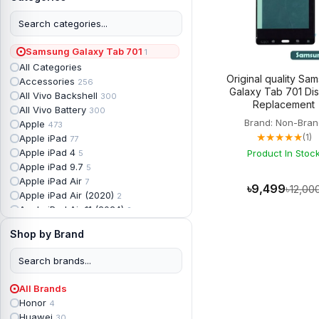
Samsung Galaxy Tab 701
1
All Categories
Original quality Sa
Accessories
256
Galaxy Tab 701 Dis
All Vivo Backshell
300
Replacement
All Vivo Battery
300
Brand: Non-Bran
Apple
473
★★★★★
(1)
Apple iPad
77
Apple iPad 4
Product In Stoc
5
Apple iPad 9.7
5
Apple iPad Air
7
৳9,499
৳12,00
Apple iPad Air (2020)
2
Apple iPad Air 11 (2024)
2
Apple iPad Air 3
3
Shop by Brand
Apple iPad Backshell
6
Apple iPad Battery
13
Apple iPad Display
18
Apple iPad Mini
7
All Brands
Apple iPad mini 2
2
Honor
4
Apple iPad Mini 3
6
Huawei
30