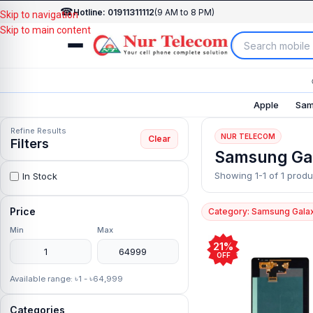
☎
Hotline: 01911311112
(9 AM to 8 PM)
Skip to navigation
Skip to main content
Apple
Sam
Refine Results
NUR TELECOM
Clear
Filters
Samsung Gal
Showing 1-1 of 1 produ
In Stock
Price
Category: Samsung Gala
Min
Max
21%
OFF
Available range: ৳1 - ৳64,999
Categories