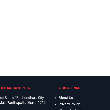
R CARE ADDRESS
QUICK LINKS
st Side of Bashundhara City
About Us
Mall, Panthapath, Dhaka-1215
Privacy Policy